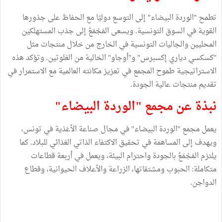
تطمح "الوردة البيضاء" إلى التوسع دوليًا مع الحفاظ على جذورها
القوية في السوق التونسية. ويسعى المَجْمَعُ إلى جذب المستهلكين
المحليين والجاليات التونسية في الخارج من خلال منتجات مثل
"كسكسي دياري إكسبرس" و"أوجاو" الخالية من الغلوتين. وتؤكد هذه
الاستراتيجية طموح المجمع في تعزيز مكانته العالمية مع الاستمرار في
تقديم منتجات عالية الجودة.
نبذة عن مجمع "الوردة البيضاء"
يعمل مجمع "الوردة البيضاء" في مجال صناعة الأغذية في تونس،
ويهدف إلى المساهمة في تحقيق الاكتفاء الذاتي الغذائي للبلاد. كما
يلتزم المَجْمَعُ بالجودة واحترام البيئة، ويعمل في أربعة قطاعات
متكاملة: الحبوب ومشتقاتها، الزراعة والأعلاف الحيوانية، وقطاع
الدواجن.