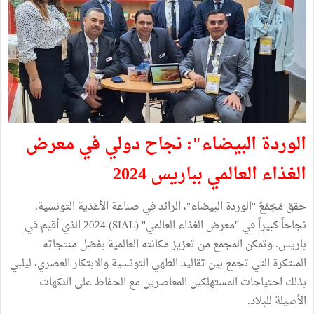
الوردة البيضاء": نجاح دولي في معرض
الغذاء العالمي بباريس 2024
حقق مَجْمَعُ "الوردة البيضاء"، الرائد في صناعة الأغذية التونسية،
نجاحاً كبيراً في "معرض الغذاء العالمي" (SIAL) 2024 الذي أقيم في
باريس. وتمكن المجمع من تعزيز مكانته العالمية بفضل منتجاته
المبتكرة التي تجمع بين تقاليد الطهي التونسية والابتكار العصري، ليلبي
بذلك احتياجات المستهلكين المعاصرين مع الحفاظ على النكهات
الأصيلة للبلاد.