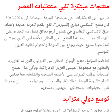
منتجات مبتكرة تلبي متطلبات العصر
من بين أبرز الابتكارات التي عرضتها "الوردة البيضاء" في SIAL 2024
كان منتج "كسكسي دياري إكسبرس"، الذي يقدم تجربة جديدة لإعداد
طبق الكسكسي التقليدي في غضون أربع دقائق فقط، مع الحفاظ على
نكهته الأصيلة. ويعد هذا المنتج الحل المثالي للأشخاص الذين يعيشون
نمط حياة سريع، حيث يجمع بين السرعة واحترام تقاليد الطهي
التونسي.
كما قدم المَجْمَعُ، منتج "أوجاو" الخالي من الغلوتين، الذي تم تطويره
بالتعاون مع مجموعة "عيسى الغرير" الإماراتية. ويأتي هذا المنتج
استجابةً للطلب المتزايد على الأطعمة الصحية والشاملة، مما يعكس
التزام "الوردة البيضاء" بالابتكار والصحة، وتوجهها نحو أسواق جديدة
تلبي احتياجات المستهلكين المهتمين بصحتهم.
توسع دولي متزايد
كان حضور "الوردة البيضاء" في SIAL 2024 خطوة مهمة في