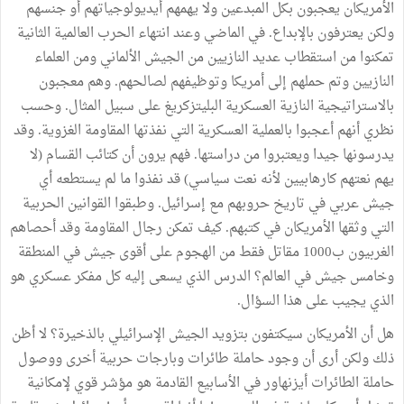
الأمريكان يعجبون بكل المبدعين ولا يهمهم أيديولوجياتهم أو جنسهم
ولكن يعترفون بالإبداع. في الماضي وعند انتهاء الحرب العالمية الثانية
تمكنوا من استقطاب عديد النازيين من الجيش الألماني ومن العلماء
النازيين وتم حملهم إلى أمريكا وتوظيفهم لصالحهم. وهم معجبون
بالاستراتيجية النازية العسكرية البليتزكريغ على سبيل المثال. وحسب
نظري أنهم أعجبوا بالعملية العسكرية التي نفذتها المقاومة الغزوية. وقد
يدرسونها جيدا ويعتبروا من دراستها. فهم يرون أن كتائب القسام (لا
يهم نعتهم كارهابيين لأنه نعت سياسي) قد نفذوا ما لم يستطعه أي
جيش عربي في تاريخ حروبهم مع إسرائيل. وطبقوا القوانين الحربية
التي وثقها الأمريكان في كتبهم. كيف تمكن رجال المقاومة وقد أحصاهم
الغربيون ب1000 مقاتل فقط من الهجوم على أقوى جيش في المنطقة
وخامس جيش في العالم؟ الدرس الذي يسعى إليه كل مفكر عسكري هو
الذي يجيب على هذا السؤال.
هل أن الأمريكان سيكتفون بتزويد الجيش الإسرائيلي بالذخيرة؟ لا أظن
ذلك ولكن أرى أن وجود حاملة طائرات وبارجات حربية أخرى ووصول
حاملة الطائرات أيزنهاور في الأسابيع القادمة هو مؤشر قوي لإمكانية