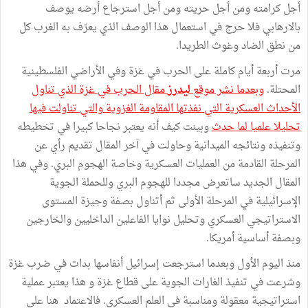
أجل كرامته ومن أجل حريته ومن أجل استرجاع أرضه يوصف
بالارهابي فلا حرج في استعمال هذا الوصف الذي يعرّف به الغرب كل
من نطق الضاد وغوث الطريدا.
مرت أربعة أيام كاملة على الحرب في غزة وفي الأراضي الفلسطينية
المحتلة.
وبعدما نشر موقع
ليدرز
مقال الحرب في غزة الذي تناول
الأحداث العسكرية التي نفذتها المقاومة الغزوية والتي تناولت فيها
تحليلا علميا لما حدث
وبينت كيف أنه يعتبر نجاحا كبيرا في تخطيطه
وتنفيذه ونتائجه الميدانية وحاولت في آخر المقال تقديم رأي عن
المرحلة القادمة من العمليات العسكرية وخاصة الهجوم البري. وفي هذا
المقال الجديد ساتعرض مجددا للهجوم البري وللحملة الجوية
الإسرائيلية في المرحلة الأولى ثم أتناول بصفة وجيزة المستوى
الاستراتيجي العسكري وتحليل نوايا الفاعلين الداخليين والخارجين
وبصفة أساسية أمريكا.
منذ اليوم الأول وبعدما استرجعت إسرائيل أنفاسها بدات في ضرب غزة
وشرعت في تنفيذ الغارات الجوية على قطاع غزة و هذا يعتبر عملية
استراتيجية معقولة ومناسبة في العلم العسكري. فالاعتماد هنا على