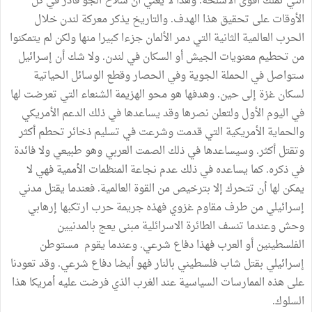
التي تملك أقوى الأسلحة. وهذا لا يعني أن سلاح الجو قادر في كل
الأوقات على تحقيق هذا الهدف. والتاريخ يذكر معركة لندن خلال
الحرب العالمية الثانية التي دمر الألمان جزءا كبيرا منها ولكن لم يتمكنوا
من تحطيم معنويات الجيش أو السكان في لندن. ولا شك أن إسرائيل
ستواصل في الحملة الجوية وفي الحصار وقطع الوسائل الحياتية
لسكان غزة إلى حين. وهدفها هو محو الهزيمة الشنعاء التي تعرضت لها
في اليوم الأول ولتعلن نصرها وقد يساعدها في ذلك الدعم الأمريكي
والحماية الأمريكية التي قدمت وشرعت في تسليم ذخائر تحطم أكثر
وتقتل أكثر. وسيساعدها في ذلك الصمت العربي وهو طبيعي ولا فائدة
في ذكره. كما يساعده في ذلك عدم نجاعة المنظمات الأممية فهي لا
يمكن لها أن تتحرك إلا بترخيص من القوة العالمية. فعندما يقتل مدني
إسرائيلي من طرف مقاوم غزوي فهذه جريمة حرب ارتكبها إرهابي
وحش وعندما تنسف الطائرة الاسرائلية مبنى يعج بالمدنيين
الفلسطينين أو العرب فهذا دفاع شرعي. وعندما يقوم مستوطن
إسرائيلي بقتل شاب فلسطيني بالنار فهو أيضا دفاع شرعي. وقد تعودنا
على هذه الممارسات السياسية عند الغرب الذي فرضت عليه أمريكا هذا
السلوك.