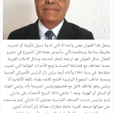
يحمل هذا العنوان معنى واحدا لا ثاني له ولا سبيل لتأويله أو تفسيره
بطريقة ساذجة وسطحية لأني سأعرض معناه قبل الشروع في تحرير
المقال. شكل العنوان هو ترجمة لشعار ابتدعته وسائل الاعلام الغربية
عندما تتعاطف مع قضاياها الحساسة ومع الأحداث المؤلمة التي تصيب
حلفاءها. في سنة 1961 وأثناء أزمة برلين زار الرئيس الأمريكي المدينة
وعندما خاطب الجموع البرلينية افتتح كلامه بقوله باللغة الألمانية أنا
برليني وهو تعاطف كامل مع قضيتهم وليس تصريحا بأنه برليني المولد
أو السكن أو الهوية. وبعد 7 جانفي2015 تاريخ الاعتداء على شارلي
إبدو بباريس صدرت الصحف الفرنسية بعناوين أنا شارلي إبدو ونسجت
على منوالها صحف كثيرة حاملة شعارات مماثلة إثر أحداث أخرى.