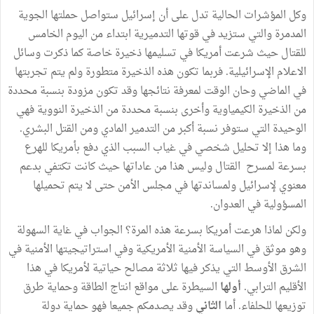
وكل المؤشرات الحالية تدل على أن إسرائيل ستواصل حملتها الجوية
المدمرة والتي ستزيد في قوتها التدميرية ابتداء من اليوم الخامس
للقتال حيث شرعت أمريكا في تسليمها ذخيرة خاصة كما ذكرت وسائل
الاعلام الإسرائيلية. فربما تكون هذه الذخيرة متطورة ولم يتم تجربتها
في الماضي وحان الوقت لمعرفة نتائجها وقد تكون مزودة بنسبة محددة
من الذخيرة الكيمياوية وأخرى بنسبة محددة من الذخيرة النووية فهي
الوحيدة التي ستوفر نسبة أكبر من التدمير المادي ومن القتل البشري.
وما هذا إلا تحليل شخصي في غياب السبب الذي دفع بأمريكا للهرع
بسرعة لمسرح القتال وليس هذا من عاداتها حيث كانت تكتفي بدعم
معنوي لإسرائيل ولمساندتها في مجلس الأمن حتى لا يتم تحميلها
المسؤولية في العدوان.
ولكن لماذا هرعت أمريكا بسرعة هذه المرة؟ الجواب في غاية السهولة
وهو موثق في السياسة الأمنية الأمريكية وفي استراتيجيتها الأمنية في
الشرق الأوسط التي يذكر فيها ثلاثة مصالح حياتية لأمريكا في هذا
الأقليم الترابي.
أولها
السيطرة على مواقع انتاج الطاقة وحماية طرق
توزيعها للحلفاء. أما
الثاني
وقد يصدمكم جميعا فهو حماية دولة