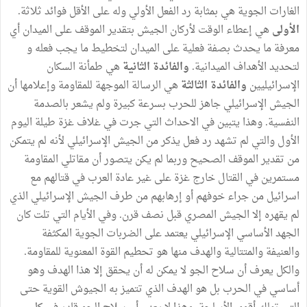
الغارات الجوية هي بمثابة رد الفعل الأولي وله على الأقل فوائد ثلاثة.
الأولى
هي إعطاء الوقت لأركان الجيش بتقدير الموقف على الميدان أي
معرفة ما يحدث بصفة فعلية على الميدان لتخطيط ما يجب فعله و
لتحديد الأهداف الميدانية.
والفائدة الثانية
هي طمأنة السكان
الإسرائيليين
والفائدة الثالثة
هي الرسالة الموجهة للمقاومة وإعلامها أن
الجيش الإسرائيلي جاهز للحرب بسرعة كبيرة ولم يشعر بالصدمة
النفسية. وهذا يتبين في الاحداث التي جرت في غلاف غزة طيلة اليوم
الأول والتي لم تشهد رد فعل يذكر من الجيش الإسرائيلي لأنه لم يتمكن
من تقدير الموقف الصحيح وربما لم يكن يتصور أن مقاتلي المقاومة
مستمرين في القتال خارج غزة على غير عادة العرب في قتالهم مع
اسرائيل من جراء خوفهم أو إرهابهم من طرف الجيش الإسرائيلي الذي
لم يقهره إلا الجيش المصري قبل نصف قرن. وفي الأيام التي تلت كان
الجهد الأساسي الإسرائيلي يعتمد على الضربات الجوية المكثفة
والعنيفة والمتتالية والهدف منها هو تحطيم القوة المعنوية للمقاومة.
والكل يعرف أن سلاح الجو لا يمكن له أن يحقق إلا هذا الهدف وهو
أساسي في الحرب بل هو الهدف الذي تتميز به الجيوش القوية حتى