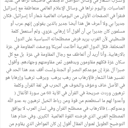
وتسرب الشعار في وسائل التواصل الاجتماعي فأصبحنا نراها في عديد
المناسبات. واليوم نراها في وسائل الإعلام العالمي متعاطفة مع إسرائيل
فنقرأ في الصفحات الأولى من اليوميات العالمية شعار أنا إسرائيل. فكان
جديرا بي ولا أعرف هل هذا أيضا جدير بالذين يقولون إنهم عرب أو
مسلمون كان جديرا بي أن أقول أنا إرهابي غزوي. ولم أستعمل كلمة
فلسطيني لأن الغرب يريد فرض مصطلحاته السياسية على الدول
المتخلفة. فكل الدول الغربية أطاعت أمريكا ووصفت المقاومة في غزة
بالارهابية. وأنا أريد أن أتعاطف مع رجال المقاومة في غزة بل مع كل
سكان غزة فكلهم مقاومون ويدفعون ثمن مقاومتهم وجهادهم. وأقول
صبرا آل غزة إن موعدكم النصر أو الجنة.ولست أقف عند هذا الحد في
تفسير هذا الشعار فالإرهاب من رهب يرهب ويرهّب ترهيبا وإرهابا هو
في الأصل خاف وخوّف والخوف هي الحرب في لغة القرآن وكلمة
ترهبون وردت صريحة في القرآن في الآية 60 من سورة الأنفال (
وأعدوا لهم ما استطعتم من قوة ومن رباط الخيل ترهبون به عدو الله
وعدوكم...) فالارهاب في مصطلح القرآن وفي لسان العرب لا يوافق
المصطلح الغربي الذي فرضته القوة العالمية الكبرى. وفي ختام هذا
التوضيح الطويل لعنوان المقال أقول إن كان المواطن الذي يقاوم من