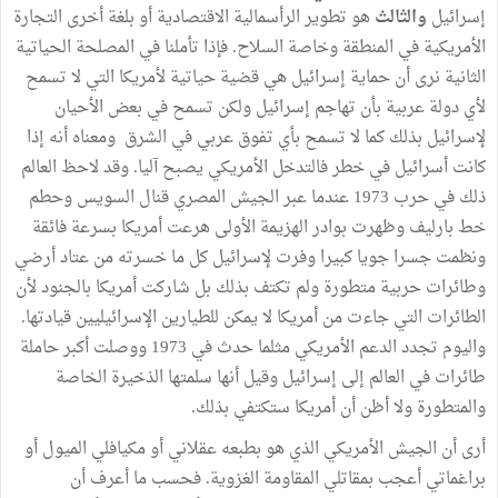
إسرائيل
والثالث
هو تطوير الرأسمالية الاقتصادية أو بلغة أخرى التجارة
الأمريكية في المنطقة وخاصة السلاح. فإذا تأملنا في المصلحة الحياتية
الثانية نرى أن حماية إسرائيل هي قضية حياتية لأمريكا التي لا تسمح
لأي دولة عربية بأن تهاجم إسرائيل ولكن تسمح في بعض الأحيان
لإسرائيل بذلك كما لا تسمح بأي تفوق عربي في الشرق ومعناه أنه إذا
كانت أسرائيل في خطر فالتدخل الأمريكي يصبح آليا. وقد لاحظ العالم
ذلك في حرب 1973 عندما عبر الجيش المصري قنال السويس وحطم
خط بارليف وظهرت بوادر الهزيمة الأولى هرعت أمريكا بسرعة فائقة
ونظمت جسرا جويا كبيرا وفرت لإسرائيل كل ما خسرته من عتاد أرضي
وطائرات حربية متطورة ولم تكتف بذلك بل شاركت أمريكا بالجنود لأن
الطائرات التي جاءت من أمريكا لا يمكن للطيارين الإسرائيليين قيادتها.
واليوم تجدد الدعم الأمريكي مثلما حدث في 1973 ووصلت أكبر حاملة
طائرات في العالم إلى إسرائيل وقيل أنها سلمتها الذخيرة الخاصة
والمتطورة ولا أظن أن أمريكا ستكتفي بذلك.
أرى أن الجيش الأمريكي الذي هو بطبعه عقلاني أو مكيافلي الميول أو
براغماتي أعجب بمقاتلي المقاومة الغزوية. فحسب ما أعرف أن