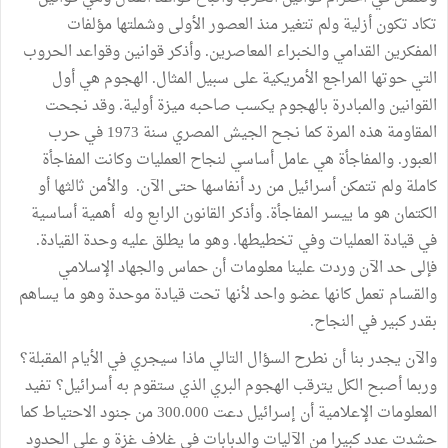
تكاد تكون أزلية ولم تتغير منذ العصور الأولى وشملتها مؤلفات
المفكرين القدامي والخبراء المعاصرين. وأذكر قوانين وقواعد الحروب
التي حوتها المراجع الأمريكية على سبيل المثال. الهجوم هي أول
القوانين والمبادرة بالهجوم يكسب صاحبه ميزة أولية. وقد نجحت
المقاومة هذه المرة كما نجح الجيش المصري سنة 1973 في حرب
العبور. والمفاجأة هي عامل أساسي لنجاح العمليات وكانت المفاجأة
كاملة ولم تتمكن أسرائيل من رد أنفاسها حتى الآن. والأمن ثالثها أو
الكتمان هو ما ييسر المفاجأة. وأذكر القانون الرابع وله أهمية أساسية
في قيادة العمليات وفي تخطيطها. وهو ما يطلق عليه وحدة القيادة.
فإلى حد الآن وردت علينا معلومات أن حماس والجهاد الإسلامي
والقسام تعمل كانها عضو واحد لأنها تحت قيادة موحدة وهو ما يساهم
بقدر كبير في النجاح.
والآن يجدر بنا أن نطرح السؤال التالي ماذا سيجري في الأيام المقبلة؟
وربما أصبح الكل يترقب الهجوم البري الذي ستقوم به أسرائيل؟ تفيد
المعلومات الإعلامية أن إسرائيل دعت 300.000 من جنود الاحتياط كما
حشدت عدد كبيرا من الآليات والدبابات في غلاف غزة و على الحدود