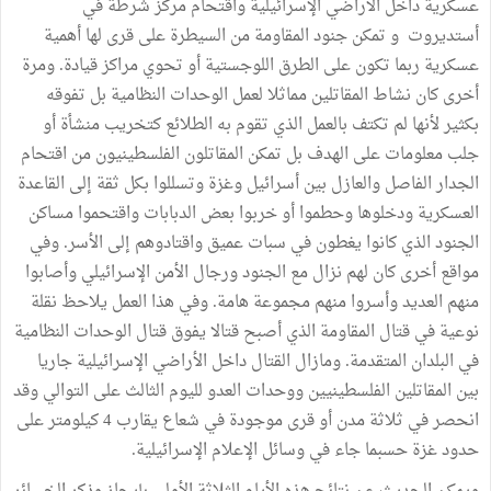
عسكرية داخل الأراضي الإسرائيلية واقتحام مركز شرطة في
أستديروت و تمكن جنود المقاومة من السيطرة على قرى لها أهمية
عسكرية ربما تكون على الطرق اللوجستية أو تحوي مراكز قيادة. ومرة
أخرى كان نشاط المقاتلين مماثلا لعمل الوحدات النظامية بل تفوقه
بكثير لأنها لم تكتف بالعمل الذي تقوم به الطلائع كتخريب منشأة أو
جلب معلومات على الهدف بل تمكن المقاتلون الفلسطينيون من اقتحام
الجدار الفاصل والعازل بين أسرائيل وغزة وتسللوا بكل ثقة إلى القاعدة
العسكرية ودخلوها وحطموا أو خربوا بعض الدبابات واقتحموا مساكن
الجنود الذي كانوا يغطون في سبات عميق واقتادوهم إلى الأسر. وفي
مواقع أخرى كان لهم نزال مع الجنود ورجال الأمن الإسرائيلي وأصابوا
منهم العديد وأسروا منهم مجموعة هامة. وفي هذا العمل يلاحظ نقلة
نوعية في قتال المقاومة الذي أصبح قتالا يفوق قتال الوحدات النظامية
في البلدان المتقدمة. ومازال القتال داخل الأراضي الإسرائيلية جاريا
بين المقاتلين الفلسطينيين ووحدات العدو لليوم الثالث على التوالي وقد
انحصر في ثلاثة مدن أو قرى موجودة في شعاع يقارب 4 كيلومتر على
حدود غزة حسبما جاء في وسائل الإعلام الإسرائيلية.