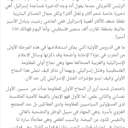
الرئيس الأمريكي عندما يقول أنه وجه الذخيرة لمساعدة إسرائيل. أهي
ذخيرة خاصة تدمر أكثر وتقتل أكثر؟ ولكن مجال الخسائر البشرية
نقطة ضعف الأكثر أهمية لإسرائيل. ففي الماضي رضيت بتبادل الأسير
جاليط بصفقة تقارب ألف سجين فلسطيني. وأما اليوم فهنالك 150
أسيرا.
ما هي الدروس الأولية التي يمكن استخلاصها في هذه المرحلة الأولى
من الحرب في غزة؟ الإجابة واضحة وقد ذكرتها وسائل الاعلام
الإسرائيلية والغربية المتحالفة معها وهي نجاح أولي للمقاومة
الفلسطينية وفشل إسرائيلي. ويهمنا أن نذكر كيف تجلى هذا النجاح
الأولي وكيف تبدو مؤشرات الفشل الإسرائيلي إلى حد الآن.
باختصار شديد أرى أن النجاح الأولي للمقاومة متأت من سببين. الأول
نفساني والثاني علمي. اما الأول فهو الإيمان بالقيمة الأمنية المكتسبة
لدى المسؤولين السياسيين للمقاومة ولدى المقاتلين بل عند المجتمع
الغزوي بأسره وهي الجهاد في سبيل الوطن والتضحية بالغالي
والنفيس للذود عن البيضة. والسبب العلمي وهي مفاجأة سارة لنا
وتتمثل في احترام قوانين الحرب واتباع قواعد القتال وهي قوانين