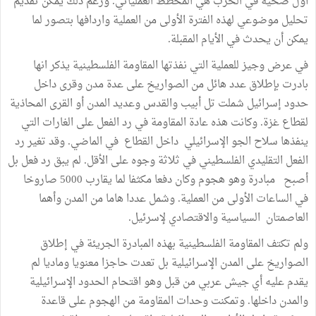
أول ضحية في الحرب هي المخطط العملياتي. ورغم ذلك يمكن تقديم
تحليل موضوعي لهذه الفترة الأولى من العملية واردافها بتصور لما
يمكن أن يحدث في الأيام المقبلة.
في عرض وجيز للعملية التي نفذتها المقاومة الفلسطينية يذكر انها
بادرت بإطلاق عدد هائل من الصواريخ على عدة مدن وقرى داخل
حدود إسرائيل شملت تل أبيب والقدس وعديد المدن أو القرى المحاذية
لقطاع غزة. وكانت هذه عادة المقاومة في رد الفعل على الغارات التي
ينفذها سلاح الجو الإسرائيلي داخل القطاع في الماضي. وقد تغير رد
الفعل التقليدي الفلسطيني في ثلاثة وجوه على الأقل. لم يبق رد فعل بل
أصبح مبادرة وهو هجوم وكان دفعا مكثفا لما يقارب 5000 صاروخا
في الساعات الأولى من العملية. وشمل عددا هاما من المدن وأهما
العاصمتان السياسية والاقتصادي لإسرئيل.
ولم تكتف المقاومة الفلسطينية بهذه المبادرة الجريئة في إطلاق
الصواريخ على المدن الإسرائيلية بل تعدت حاجزا معنويا وماديا لم
يقدم عليه أي جيش عربي من قبل وهو اقتحام الحدود الإسرائيلية
والمدن داخلها. وتمكنت وحدات المقاومة من الهجوم على قاعدة