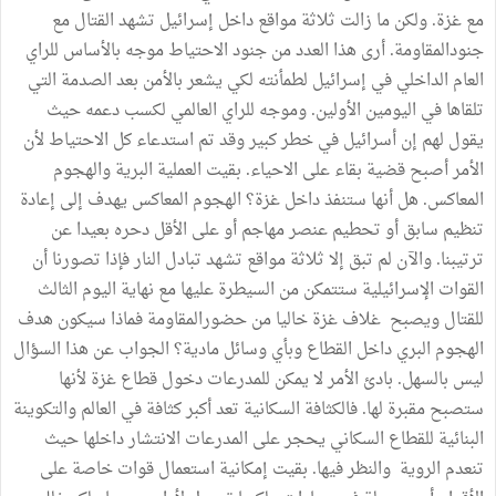
مع غزة. ولكن ما زالت ثلاثة مواقع داخل إسرائيل تشهد القتال مع
جنودالمقاومة. أرى هذا العدد من جنود الاحتياط موجه بالأساس للراي
العام الداخلي في إسرائيل لطمأنته لكي يشعر بالأمن بعد الصدمة التي
تلقاها في اليومين الأولين. وموجه للراي العالمي لكسب دعمه حيث
يقول لهم إن أسرائيل في خطر كبير وقد تم استدعاء كل الاحتياط لأن
الأمر أصبح قضية بقاء على الاحياء. بقيت العملية البرية والهجوم
المعاكس. هل أنها ستنفذ داخل غزة؟ الهجوم المعاكس يهدف إلى إعادة
تنظيم سابق أو تحطيم عنصر مهاجم أو على الأقل دحره بعيدا عن
ترتيبنا. والآن لم تبق إلا ثلاثة مواقع تشهد تبادل النار فإذا تصورنا أن
القوات الإسرائيلية ستتمكن من السيطرة عليها مع نهاية اليوم الثالث
للقتال ويصبح غلاف غزة خاليا من حضورالمقاومة فماذا سيكون هدف
الهجوم البري داخل القطاع وبأي وسائل مادية؟ الجواب عن هذا السؤال
ليس بالسهل. بادئ الأمر لا يمكن للمدرعات دخول قطاع غزة لأنها
ستصبح مقبرة لها. فالكثافة السكانية تعد أكبر كثافة في العالم والتكوينة
البنائية للقطاع السكاني يحجر على المدرعات الانتشار داخلها حيث
تنعدم الروية والنظر فيها. بقيت إمكانية استعمال قوات خاصة على