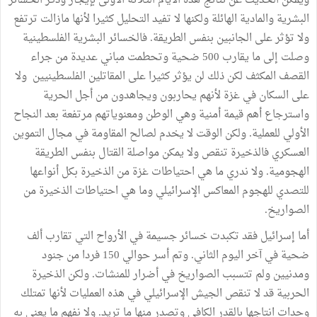
ويمكن الحديث عن نتائج هذه الأيام الثلاثة الأولى بإيجاز وذكر الخسائر
البشرية والمادية الهائلة ولكنها لا تفيد التحليل كثيرا لأنها مازالت ترتفع
ولا تؤثر على الجانبين بنفس الطريقة. فالخسائر البشرية الفلسطينية
وصلت إلى ما يقارب 500 ضحية وتحطمت مباني عديدة من جراء
القصف المكثف لكن ذلك لن يؤثر كثيرا على المقاتلين الفلسطينيين ولا
على السكان في غزة لأنهم يحاربون ويجاهدون من أجل الحرية
واسترجاع أهم قيمة أمنية وهي الوطن ومعنوياتهم مرتفعة بعد النجاح
الأولي للعملية. ولكن الوقت لا يخدم لصالح المقاومة في مجال التموين
العسكري فالذخيرة تنقص ولا يمكن مواصلة القتال بنفس الطريقة
الهجومية. ولا ندري ما هي احتياطات غزة من الذخيرة بكل أنواعها
للتصدي للهجوم المعاكس الإسرائيلي وما هي احتياطات الذخيرة من
الصواريخ.
أما إسرائيل فقد تكبدت خسائر جسيمة في الأرواح التي تقارب ألف
ضحية في آخر اليوم الثاني. وتم أسر حوالي 150 فردا من جنود
ومدنيين ولم تتسبب الصواريخ في أضرار للمنشات. ولكن الذخيرة
الحربية قد لا تنقص الجيش الإسرائيلي في هذه العمليات لأنها تمتلك
وحدات انتاجها بالقدر الكافي وتصدر منها ما تريد. ولا نفهم ما يعني به