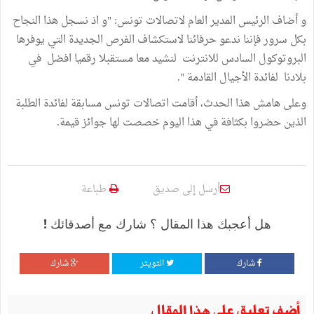
و أضاف الرئيس المدير العام لاتصالات تونس: "و اذ نسجل هذا النجاح
بكل سرور فإننا ندعو حرفائنا لاستكشاف الفرص الجديدة التي يوفرها
البروتوكول السادس للانترنت لنشيد معا مستقبلا رقميا افضل في
بلادنا لفائدة الأجيال القادمة ".
وعلى هامش هذا الحدث، أقامت اتصالات تونس مسابقة لفائدة الطلبة
الذين حضروا بكثافة في هذا اليوم خصصت لها جوائز قيمة.
أرسل إلى صديق
طباعة
هل أعجبك هذا المقال ؟ شارك مع أصدقائك !
شارك
التويتر
شارك
أضف تعليق على هذا المقال