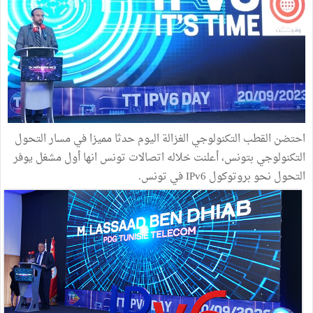
احتضن القطب التكنولوجي الغزالة اليوم حدثا مميزا في مسار التحول
التكنولوجي بتونس، أعلنت خلاله اتصالات تونس انها أول مشغل يوفر
التحول نحو بروتوكول IPv6 في تونس.