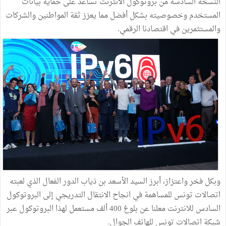
النسخة السادسة من بروتوكول الانترنت تساعد على حماية بيانات
المستخدم وخصوصيته بشكل أفضل مما يعزز ثقة المواطنين والشركات
والمستثمرين في اقتصادنا الرقمي.
وبكل فخر واعتزاز، أبرز السيد الأسعد بن ذياب الدور الفعال الذي لعبته
اتصالات تونس للمساهمة في انجاح الانتقال التدريجي إلى البروتوكول
السادس للانترنت معلنا عن بلوغ 400 ألف مستعمل لهذا البروتوكول عبر
شبكة اتصالات تونس للهاتف الجوال.