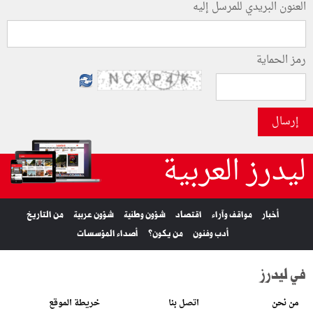
العنون البريدي للمرسل إليه
رمز الحماية
إرسال
ليدرز العربية
أخبار
مواقف وآراء
اقتصاد
شؤون وطنية
شؤون عربية
من التاريخ
أدب وفنون
من يكون؟
أصداء المؤسسات
في ليدرز
من نحن
اتصل بنا
خريطة الموقع