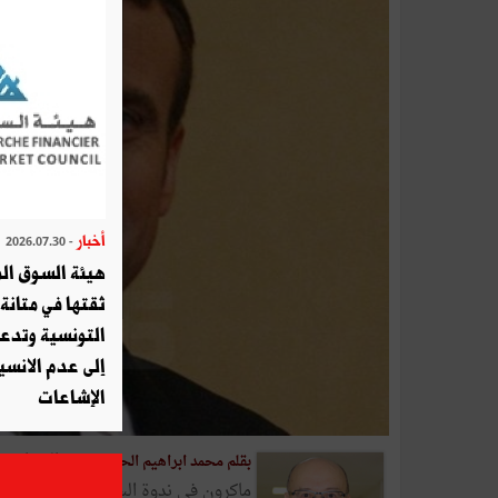
أخبار
- 2026.07.30
هيئة السوق الم
ثقتها في متانة 
التونسية وتدع
إلى عدم الانسيا
الإشاعات
"الشراسة" 
بقلم محمد ابراهيم الحصايري -
ماكرون في ندوة السفراء لم تقتصر عل