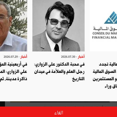
أخبار
أخبار
- 2026.07.29
- 2026.07.30
الية تجدد
في محبة الدكتور علي الزواري:
في أربعينية المؤ
السوق المالية
رجل العلم والعلاّمة في ميدان
علي الزواري: الم
و المستثمرين
التاريخ
ذاكرة مدينة، ثم
ق وراء
حتى لا أقول "العدوانية" التي طبعت خطاب الرئيس إيمانويل
الغاء
ى النيجر وغرب إفريقيا، بل شملت الشرق الأوسط، وبالتحديد