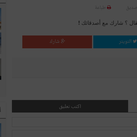
صديق
طباعة
قال ؟ شارك مع أصدقائك !
التويتر
شارك
اكتب تعليق
ا