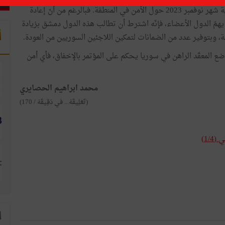
المؤتمر المزمع عقده في بغداد في نهاية شهر نوفمبر 2023 حول الأمن في المنطقة. فبالرغم من أنّ إعادة
يهمّ الدول الأعضاء، فإنّه اشترط أن تطالب هذه الدول دمشق بزيادة
أ
ة، وبتوفير عدد من الضمانات لتمكين اللاجئين السوريين من العودة.
الوضع المعقّد الراهن في سوريا يحكم على المؤتمر بالإخفاق، فأي أمن
محمد ابراهيم الحصايري
(تَعْلِيقَهْ... في دَقِيقَهْ / 170)
1/)
ا