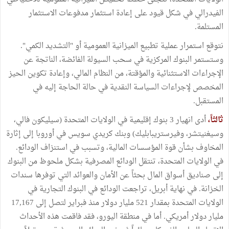
الفيدرالي في شكل قيود على إعادة استثمار مدفوعات الاستثمار
المستلمة.
نتوقع استمرار عملية تطبيع الميزانية العمومية أو "التشديد الكمي".
وستستمر البنوك المركزية في سحب السيولة الفائضة، الناتجة عن
الإجراءات الاستثنائية والمؤقتة، من النظام المالي، وإعادة تكوين الحيز
المخصص لإجراءات السياسة النقدية في حالة الحاجة إليه في
المستقبل.
ثالثاً،
أدى انهيار 3 بنوك إقليمية في الولايات المتحدة (سيليكون فالي،
وسيغنيتشر، وفيرستريبابليك) وبنك كريدي سويس في أوروبا إلى إثارة
المخاوف بشأن قوة المؤسسات المالية، وتسبب في استنزاف الودائع.
في الولايات المتحدة، تنتقل الودائع المصرفية بشكل ملحوظ من البنوك
إلى صناديق أسواق المال بحثاً عن الأمان والعوائد التي توفرها سندات
الخزانة. في نهاية أبريل، تراجعت الودائع في البنوك التجارية في
الولايات المتحدة بمقدار 521 مليار دولار منذ فبراير لتصل إلى 17,167
مليار دولار أمريكي. أما في منطقة اليورو، فقد فاقمت هذه الأحداث