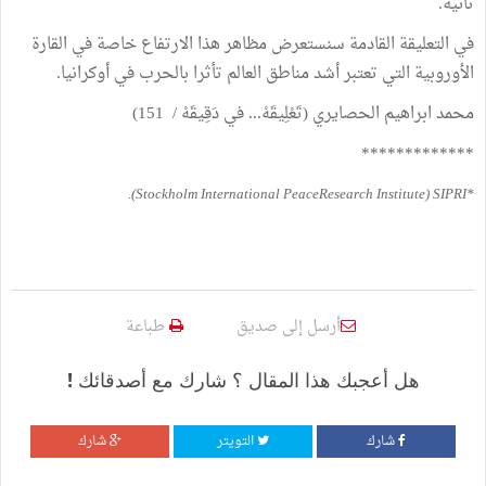
ثانية.
في التعليقة القادمة سنستعرض مظاهر هذا الارتفاع خاصة في القارة
الأوروبية التي تعتبر أشد مناطق العالم تأثرا بالحرب في أوكرانيا.
محمد ابراهيم الحصايري (تَعْلِيقَهْ... في دَقِيقَهْ / 151)
*************
*Stockholm International PeaceResearch Institute) SIPRI).
أرسل إلى صديق
طباعة
هل أعجبك هذا المقال ؟ شارك مع أصدقائك !
شارك
التويتر
شارك