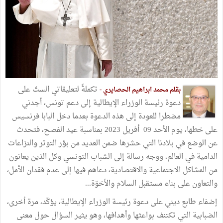
تكملةً لتعليقاتي الستّ على
بقلم محمد ابراهيم الحصايري -
دعوة رئيسة الوزراء الإيطالية إلى دعم تونس، أجدني
مضطرا للعودة إلى هذه الدعوة بعدما دخل البابا فرنسيس
على خطها، يوم الأحد 09 أفريل 2023 بمناسبة عيد الفصح، فتحدث
عن الوضع في بلادنا التي حشرها ضمن العديد من بؤر التوتر والنزاعات
الدامية في العالم، ووجه رسالة إلى الشباب التونسي وكل الذين يعانون
من المشاكل الاجتماعية والاقتصادية، دعاهم فيها إلى عدم فقدان الأمل،
والتعاون على بناء مستقبل السلام والأخوّة...
إضفاء طابع ديني على دعوة رئيسة الوزراء الإيطالية، يؤكّد، مرة أخرى،
الضبابية التي تكتنف بواعثها وأهدافها، وهو يثير السؤال حول معنى