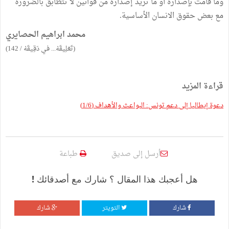
وما قامت بإصداره أو ما تريد إصداره من قوانين لا تتطابق بالضرورة
مع بعض حقوق الانسان الأساسية.
محمد ابراهيم الحصايري
(تَعْلِيقَهْ... في دَقِيقَهْ / 142)
قراءة المزيد
دعوة إيطاليا إلى دعم تونس: البواعث والأهداف (1/6)
أرسل إلى صديق
طباعة
هل أعجبك هذا المقال ؟ شارك مع أصدقائك !
شارك
التويتر
شارك