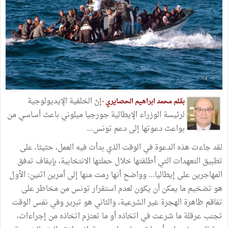
إنّ الخلفية الإيديولوجية
بقلم محمد ابراهيم الحصايري -
لرئيسة الوزراء الإيطالية جورجيا ميلوني باعث أساسي من
بواعث دعوتها إلى دعم تونس...
لقد جاءت هذه الدعوة في الوقت الذي بدأت فيه العمل، حثيثا، على
تطبيق التعهدات التي أطلقتها خلال حملتها الانتخابية، بإيقاف تدفق
المهاجرين على إيطاليا... وواضح أنها رمت منها إلى أمرين اثنين: الأول
هو تضخيم ما يمكن أن يكون لعدم استقرار تونس من مخاطر على
تفاقم ظاهرة الهجرة غير الشرعية، والثاني هو تبرير وفي نفس الوقت
تجنب عرقلة ما شرعت في اتخاذه أو ما تعتزم اتخاذه من إجراءات،