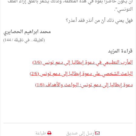
أن يكون حاضراً بقوة في هذه المنطقة، ولذلك يشعر بالقلق إزاء الملف
التونسي".
فهل يعني ذلك أنّ من أنذر فقد أعذر؟
محمد ابراهيم الحصايري
(تَعْلِيقَهْ... في دَقِيقَهْ / 144)
قراءة المزيد
المأرب التطبيعي في دعوة إيطاليا إلى دعم تونس (3/6)
الباعث الشخصي على دعوة إيطاليا إلى دعم تونس (2/6)
دعوة إيطاليا إلى دعم تونس: البواعث والأهداف (1/6)
أرسل إلى صديق
طباعة