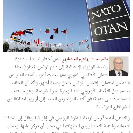
من أخطر تداعيات دعوة
بقلم محمد ابراهيم الحصايري -
رئيسة الوزراء الإيطالية إلى دعم تونس، تجاوبُ حلف
شمال الأطلسي الفوريّ معها، حيث أعرب أمينه العام عن
قلقه من احتمال "إفلاس" تونس خلال بضعة أشهر، وأكّد أن الحلف
يدعم عمل الاتّحاد الأوروبي ضد الهجرة غير الشرعية، وهو مستعد
للمساعدة على منع تدفق آلاف المهاجرين الجدد إلى أوروبا انطلاقا من
الشواطئ التونسية...
والأدهى أنّه حذّر من ازدياد النفوذ الروسي في إفريقيا، وقال إن الحلف"
لا يملك رفاهية الاختيار بين الجبهات التي يجب أن يركّز عليها، ويجب