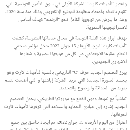
وتعتبر ''تأمينات كارت'' الشركة الأولى في سوق التأمين التونسية التي
تقوم باقتناء واعتماد منظومة للتوقيع الإلكتروني وذلك منذ سنة 2020.
وهذا ما يبرهن عن توجهها الكامل نحو "الرقمنة" كهدف أساسي
لاستراتيجيتها التنموية.
بهدف ابراز هذه النقلة النوعية في مجال خدماتها المتنوعة، كشفت
تأمينات كارت اليوم، الأربعاء 15 جوان 2022 خلال مؤتمر صحفي
انتظم بمقرها الاجتماعي عن كل من هويتها البصرية و شعارها
الاشهاري الجديدين.
يبرز التصميم الجديد حرف ''C'' التاريخي بالنسبة لتأمينات كارت وهو
يجسد الصورة الجديدة التي تريد الشركة إبلاغها و التي أضحت تتسم
بمزيد من الحداثة والوضوح والتجديد.
تماشياً مع نموها، ودون القطع مع موروثها التاريخي، يحمل التصميم
الجديد إشارة إلى مبادئ الحماية والسلامة التي توفرها تأمينات كارت
لحرفائها.
اعتبارًا من اليوم الأربعاء 15 جوان 2022، تم ايجاد تناسق بين جميع