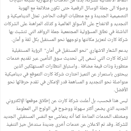
النقاط الاتصالية للشركة، بدءا من اللافتات الإشهارية لشبكة النيابات
وصولا الى جملة الوسائل الرقمية حتى تكون متلائمة مع الهوية
التصميمية الجديدة و مع متطلبات الوقت الحاضر. تمثل الديناميكية و
التجديد و الانفتاح على الأسواق العالمية و كذلك المراهنة على الشركات
الناشئة في نطاق المسؤولية المجتمعية جملة الروافد التي تتشبث بها
شركة كارت لتعزيز مكانتها وتوجهها نحو المستقبل بكل ثقة و أمان.
يدعم الشعار الاشهاري ''نحو المستقبل في أمان'' الرؤية المستقبلية
لشركة كارت التي تسعى إلى تحديث سوق التأمين عبر تقديم خدمات
متطورة وذات قيمة مضافة . واستباق انتظارات المستهلكين الذين
يبحثون باستمرار عن التميز اختارت شركة كارت التموقع في ديناميكية
متواصلة نحو التجديد و المساهمة قدر الإمكان في تقدم حرفائها نحو
الأفضل.
ليس هذا فحسب، بل أعلنت شركة كارت عن إطلاق موقعها الإلكتروني
الجديد الذي يضمن أكثر سهولة ووضوح في الولوج الى المعلومة
ومختلف الخدمات المتاحة كما أنه يتماشى مع النفس المستقبلي الجديد
للشركة. وقد تم الاعلان عن خدمات أخرى جديدة ستدخل حيز التنفيذ