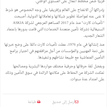
قريبًا ضمن مخطط أعمال على المستوى الوطني.
بإدراكها أن الانفتاح على العالم وإفريقيا على وجه الخصوص هو شرط
لا غنى عنه لمواصلة تطوير شبكاتها وتعاملاتها الدولية، أصبحت
"تأمينات كارت'' منذ عام 2017 المساهم المرجعي لشركة ASKIA
السنيغالية (شركة تأمين متعددة الخدمات) التي قامت بدورها باعتماد
الشعار الجديد.
منذ إنشائها في عام 1976، عملت تأمينات كارت دائمًا على وضع خبرتها
على ذمة المهنيين والمؤسسات من أجل مرافقتهم في اختيار برامج
التأمين المتماشية مع طبيعة نشاطهم وتنفيذها.
وبفضل ثقة حرفائها وحرفية مختلف مواردها البشرية ومصالحها
تمكنت الشركة من الحفاظ على مكانتها الرائدة في سوق التأمين وذلك
على امتداد عدة سنوات.
أرسل إلى صديق
طباعة