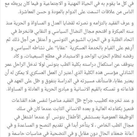
في كل ما يقوم به في الحياة المهنية و الاجتماعية و فيما كان يربطه مع
الناس من علاقات اتسمت على الدوام بالمودة و حسن المعاشرة.
و عرف الفقيد بالتزامه و نصرته لقضايا العدل و المساواة و الحرية منذ
سنه المبكرة و اقتحم مجال النضال السياسي و النقابي فانخرط في
اتحاد الطلبة و في الحزب الشيوعي التونسي و أعتقل من أجل ذلك ثم
أرغم على القيام بالخدمة العسكرية "عقابا" على نشاطه السياسي و
رفضه لنظام الحزب الواحد و الاستبداد في مطلع السبعينات، و كاد
يتوقف عن استكمال دراسته بكلية الطب بتونس لولا تدخل الراحل عمر
الشاذلي مؤسس هذه الكلية الذي اعتبر ان العمل العسكري لا يمكن له أن
يعتبر عقابا، فاستأنف مسيرته في الدراسة بتفوق و ظل على العهد في
قناعاته و تمسكه بالقيم الانسانية و مبادئ الحرية و العادلة و المساواة.
و عند تخرجه كطبيب جراح ظل الفقيد مناصرا لنفس هذه القناعات
فتميز بكفاءته العالية و بعده الانساني الثابت عندما كان في سلك
الوظيفة العمومية بمستشفى الأطفال بتونس أو عندما اشتغل في
مجال الطب الخاص ، لا يتأخر أبدا في تقديم النصح و المساعدة و في
اعانة ضعفاء الحال دون مقابل و في التضحية في مناسبات حاسمة و