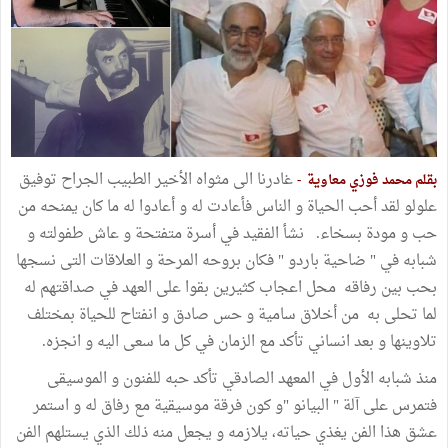
غادرنا الى مثواه الأخير الطبيب الجراح توفيق
بقلم محمد فوزي معاوية -
علولو لقد أحب الحياة و الناس فأعادت له و أعادوا له ما كان يمنحه من
حب و مودة بسخاء. نشأ الفقيد في أسرة متفتحة و عاش طفولته و
شبابه في " ضاحية باردو " فكان بروحه المرحة و العلاقات التى نسجها
بحب بين رفاقه محل اعجاب كثيرين بقوا على العهد في صداقتهم له
لما تحلى به من أخلاق سامية و حس صادق و انفتاح للحياة بمختلف
تلاوينها و بعد انساني تأكد مع الزمان في كل ما سعى اليه و انجزه.
منذ شبابه الأول في المعهد الصادقي تأكد حبه للفنون و الموسيقى
فتمرس على آلة " البيانو "و كون فرقة موسيقية مع رفاق له و استمر
عشق هذا الفن يغذي حياته، يلازمه و يجعل منه ذلك الذي يستلهم الفن