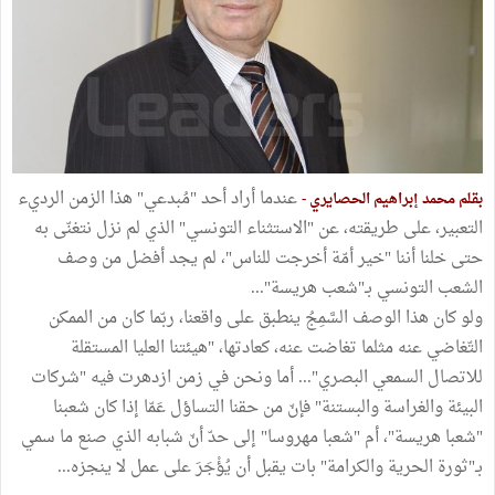
عندما أراد أحد "مُبدعي" هذا الزمن الرديء
بقلم محمد إبراهيم الحصايري -
التعبير، على طريقته، عن "الاستثناء التونسي" الذي لم نزل نتغنّى به
حتى خلنا أننا "خير أمّة أخرجت للناس"، لم يجد أفضل من وصف
الشعب التونسي بـ"شعب هريسة"...
ولو كان هذا الوصف السَّمِجُ ينطبق على واقعنا، ربّما كان من الممكن
التّغاضي عنه مثلما تغاضت عنه، كعادتها، "هيئتنا العليا المستقلة
للاتصال السمعي البصري"... أما ونحن في زمن ازدهرت فيه "شركات
البيئة والغراسة والبستنة" فإنّ من حقنا التساؤل عَمّا إذا كان شعبنا
"شعبا هريسة"، أم "شعبا مهروسا" إلى حدّ أنّ شبابه الذي صنع ما سمي
بـ"ثورة الحرية والكرامة" بات يقبل أن يُؤْجَرَ على عمل لا ينجزه...