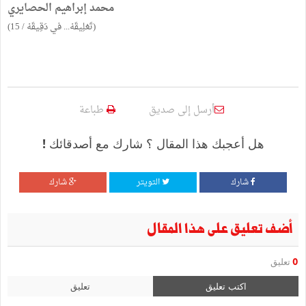
محمد إبراهيم الحصايري
(تَعْلِيقَهْ... في دَقِيقَهْ / 15)
أرسل إلى صديق
طباعة
هل أعجبك هذا المقال ؟ شارك مع أصدقائك !
شارك
التويتر
شارك
أضف تعليق على هذا المقال
0
تعليق
اكتب تعليق
تعليق