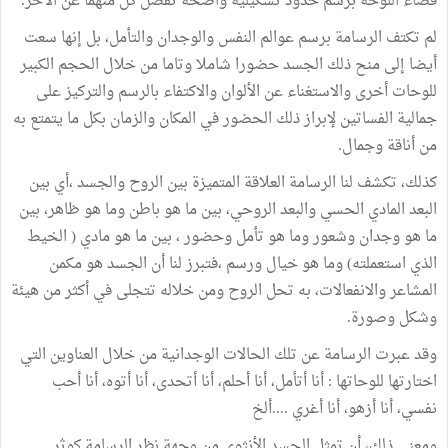
فضاء اللوحة برسم حدود تشكيلية واضحة تفصل كل منهما عن الآخر.
لم تكتف الرسامة برسم عوالم النفس والوجدان والتأمل، بل إنها سعت
أيضا إلى منح ذلك الجسد حضورا شاملا وتاما من خلال الحجم الكبير
للوحات أخرى والاستغناء عن الألوان والاكتفاء بالرسم والتركيز على
جمالية الفساتين لإبراز ذلك الحضور في المكان والزمان بكل ما يتمتع به
من أناقة وجمال.
كذلك، تكشف لنا الرسامة العلاقة المتميزة بين الروح والجسد ،أي بين
البعد المادي الحسي والبعد الروحي، بين ما هو باطن وما هو ظاهر، بين
ما هو وجدان وشعور وما هو تأمل وحضور ، بين ما هو مادي ( الخيط
الذي استعملته) وما هو خيال ورسم ،فتبرز لنا أن الجسد هو مكمن
المشاعر والانفعالات، به تحل الروح ومن خلاله تتجلى في أكثر من هيئة
وشكل وصورة.
وقد عبرت الرسامة عن تلك الحالات الوجدانية من خلال العناوين التي
اختارتها للوحاتها : أنا أتأمل، أنا أحلم، أنا أتحدى، أنا أتوه، أنا أحب
نفسي، أنا أزهو، أنا أغري ....ألخ
ومعنى ذلك، أن تمثل الجسد الأنثوي من وجهة نظر الرسامة كوثر