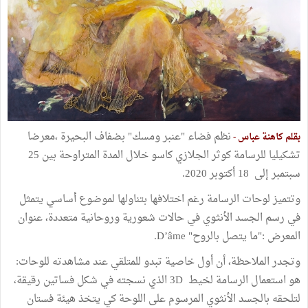
نظم فضاء "عنبر ومسك" بضفاف البحيرة ،معرضا
بقلم كاهنة عباس -
تشكيليا للرسامة كوثر الجلازي كاسو خلال المدة المتراوحة بين 25
سبتمبر إلى 18 أكتوبر 2020.
وتتميز لوحات الرسامة رغم اختلافها بتناولها لموضوع أساسي يتمثل
في رسم الجسد الأنثوي في حالات شعورية وروحانية متعددة، عنوان
المعرض :"ما يتصل بالروح" D’âme.
وتجدر الملاحظة، أن أول خاصية تبدو للمتلقي عند مشاهدته للوحات:
هو استعمال الرسامة لخيط 3D الذي نسجته في شكل فساتين رقيقة،
لتلحقه بالجسد الأنثوي المرسوم على اللوحة كي يتخذ هيئة فستان