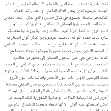
ثلاث أفضية : فضاء اللوحة الذي غالبا ما يمثل العالم الخارجي ، فضاء
الجسد المرسوم الذي يمثل العالم الداخلي أو النفس، ثم الفضاء
المخصص للخيط المنسوج في شكل فستان والذي يمثل البعد الجمالي
ونظرة الغير للجسد ،إنها الوسائل الفنية التي اختارتها الرسامة كوثر
كاسو لتروي لنا قصة امرأة تعيش حالات وجدانية وروحانية متعددة،
فتارة يتحد فضاء اللوحة بالجسد المرسوم من خلال ألوان المتمازجة
متعددة ،فيبدو الفستان كأنه خارج عن إطار تلك الوحدة ويدرك المتلقي
أن الجسد الأنثوي يعيش تجربة شعورية وجدانية تجعله متحدا مع
العالم الخارجي ،في حين يتحول الفستان إلى مظهر من مظاهره
الخارجية المنفصلة عن ذاته الحقيقية، وطورا يتبين المتلقي أن الجسد
الأنثوي تجاوز كل حدوده الحسية الجسدية من خلال التأمل، إذ يمتزج
فضاء اللوحتين الأولى ذات اللون الأخضر والثانية ذات اللون الأزرق
ويتوسع ليتحد مع لون الجسد ،فإذا بالرسمين يوحيان للمتلقي ببعدهما
الصوفي لاتحاد النفس وعالمها الداخلي بالعالم الخارجي ،وفي لوحات
أخرى تبرز لنا الرسامة الحالات الوجدانية الشعورية لذلك الجسد من
خلال استعمالها لعدة ألوان، إلا أنها تجعله منفصلا الانفصال التام عن