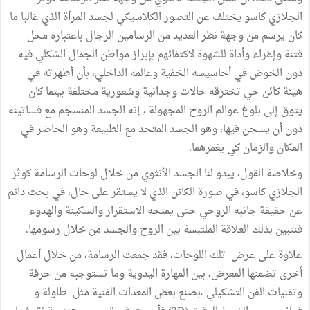
الجلازي كاسو يختلف عن التصور الكلاسيكي لجسد المرأة الذي غالبا ما
كان يرسم من وجهة نظر العديد من الرسامين الرجال باعتباره محل
فتنة وإغراء وأداة للشهوة لاكتفائهم بإبراز مواطن الجمال الشكلي فيه
دون الخوض في أحاسيسه الخفية وعالمه الداخلي، بأن أظهرته في
هيئة كائن حي تخترقه حالات وجدانية وشعورية مختلفة بينما كان
يتوق إلى بلوغ عوالم الروح المجهولة ، إنه الجسد المنسجم مع فساتينه
دون أن يسجن فيها، وهو الجسد المتحد مع الطبيعة وهو الحاضر في
المكان والزمان كي يغمرهما.
وخلاصة القول، يبدو لنا الجسد الأنثوي من خلال لوحات الرسامة كوثر
الجلازي كاسو، في صورة الكائن الذي لا يستقر على حال، في بحث دائم
عن حقيقة جانبه الروحي حتى يمنحه الاستقرار والسكينة والهدوء
فنتبين بذلك العلاقة الملتبسة بين الروح والجسد من خلال رسومها.
علاوة على عرض تلك اللوحات، فقد جمعت الرسامة، من خلال أعمال
أخرى تضمنها المعرض، بين المهارة اليدوية وما تستوجبه من حرفة
وتقنيات الفن التشكيلي ،بصنع بعض المعدات الفنية مثل طاولة و