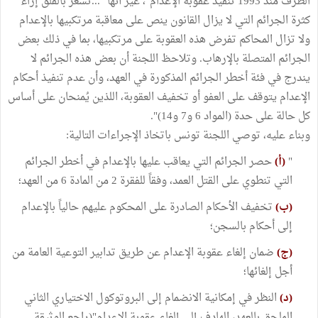
الطرف منذ 1993 تنفيذ عقوبة الإعدام"، غير أنها "...تشعر بالقلق إزاء
كثرة الجرائم التي لا يزال القانون ينص على معاقبة مرتكبيها بالإعدام
ولا تزال المحاكم تفرض هذه العقوبة على مرتكبيها، بما في ذلك بعض
الجرائم المتصلة بالإرهاب. وتلاحظ اللجنة أن بعض هذه الجرائم لا
يندرج في فئة أخطر الجرائم المذكورة في العهد، وأن عدم تنفيذ أحكام
الإعدام يتوقف على العفو أو تخفيف العقوبة، اللذين يُمنحان على أساس
كل حالة على حدة (المواد 6 و7 و14)".
وبناء عليه، توصي اللجنة تونس باتخاذ الإجراءات التالية:
"
(أ)
حصر الجرائم التي يعاقب عليها بالإعدام في أخطر الجرائم
التي تنطوي على القتل العمد، وفقاً للفقرة 2 من المادة 6 من العهد؛
(ب)
تخفيف الأحكام الصادرة على المحكوم عليهم حالياً بالإعدام
إلى أحكام بالسجن؛
(ج)
ضمان إلغاء عقوبة الإعدام عن طريق تدابير التوعية العامة من
أجل إلغائها؛
(د)
النظر في إمكانية الانضمام إلى البروتوكول الاختياري الثاني
الملحق بالعهد، الهادف إلى إلغاء عقوبة الإعدام"(راجع الوثيقة