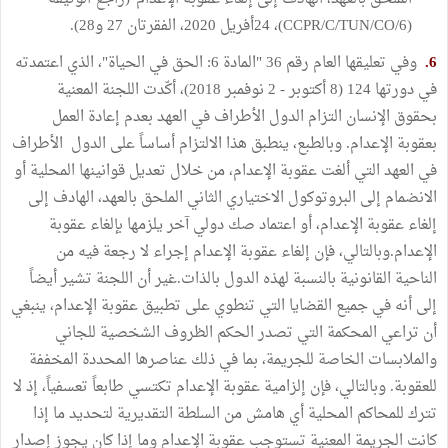
(CCPR/C/TUN/CO/6)، 24أفريل 2020، الفقرتان 27 و28).
6.
وفي تعليقها العام رقم 36 "المادة 6: الحق في الحياة"، الذي اعتمدته
في دورتها 124 (8 أكتوبر - 2 نوفمبر 2018)، أكّدت اللجنة المعنية
بحقوق الإنسان التزام الدول الأطراف في العهد بعدم إعادة العمل
بعقوبة الإعدام. وبالطبع، ينطبق هذا الالتزام أساساً على الدول الأطراف
في العهد التي ألغت عقوبة الإعدام، من خلال تعديل قوانينها المحلية أو
الانضمام إلى البروتوكول الاختياري الثاني الملحق بالعهد، الهادف إلى
إلغاء عقوبة الإعدام، أو اعتماد صك دولي آخر يلزمها بإلغاء عقوبة
الإعدام.وبالتالي، فإن إلغاء عقوبة الإعدام إجراء لا رجعة فيه من
الناحية القانونية بالنسبة لهذه الدول بالذات.غير أن اللجنة تشير أيضاً
إلى أنه في جميع القضايا التي تنطوي على تطبيق عقوبة الإعدام، ينبغي
أن تراعي المحكمة التي تصدر الحكم الظروف الشخصية للجاني
والملابسات الخاصة للجريمة، بما في ذلك عناصرها المحددة المخففة
للعقوبة. وبالتالي، فإن إلزامية عقوبة الإعدام تكتسي طابعاً تعسفياً، إذ لا
تترك للمحاكم المحلية أي هامش من السلطة التقديرية لتحديد ما إذا
كانت الجريمة المعنية تستوجب عقوبة الإعدام وما إذا كان يجوز إصدار