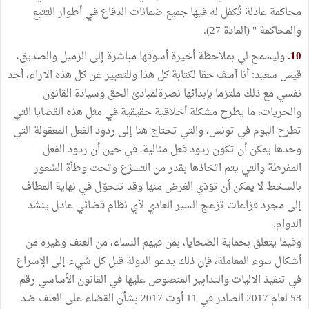
محاكمة عادلة تُكفل له فيها جميع ضمانات الدفاع في أطوار التتبع
والمحاكمة " (المادة 27).
10.
وليسمح لي بملاحظة أخيرة أسوقها مباشرة إلى الزميل والصديق،
قيس سعيد: أنا آسف حقا لكتابة كل هذا وللتعبير عن كل هذه الآراء، أجد
نفسي مع ذلك ملتزما بإبدائها نصرةلمبادئ الحق وسيادة القانون
والحريات، ما يطرح مشكلة أخلاقية حقيقية في مثل هذه القضايا التي
تطرح اليوم في تونس، والتي تحتاج هنا إلى ردود الفعل المعقولة التي
وحدها يمكن أن تكون ردود فعل مثالية، في حين أن ردود الفعل
المفرطة والتي يتم اتخاذها بقدر من التسرّع وتحت وطأة الشعور
بالسخط لا يمكن أن تؤدّي الغرض منها وقد تتحوّل في نهاية المطاف
إلى مجرد فزاعات تزعج السير العادي لأي نظام قضائي عادل ينشد
الدوام.
وفيما يتعلق بحماية الضحايا، بمن فيهم النساء، من العنف وغيره من
أشكال سوء المعاملة، فإن ذلك يدعو الدولة قبل كل شيء إلى الإسراع
في تنفيذ الآليات والتدابير المنصوص عليها في القانون الأساسي رقم
58 لعام 2017 الصادر في 11 أوت 2017 بشأن القضاء على العنف ضد