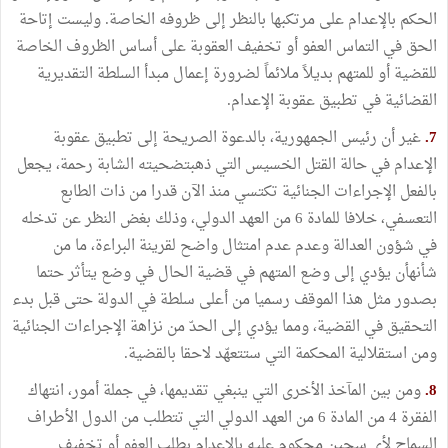
الحكم بالإعدام على مرتكبها بالنظر إلى ظروفه الخاصة. وليست إتاحة
الحق في التماس العفو أو تخفيف العقوبة على أساس الظروف الخاصة
للقضية أو للمتهم بديلاً ملائماً لضرورة إعمال مبدأ السلطة التقديرية
القضائية في تطبيق عقوبة الإعدام.
7.
غير أن رئيس الجمهورية، بالدعوة الصريحة إلى تطبيق عقوبة
الإعدام في حالة القتل الخسيس التي ذهبتضحيته الشابة رحمة، يجعل
بالفعل الإجراءات الجنائية تكتسي منذ الآن قدرا من ذات الطابع
التعسفي، خلافا للمادة 6 من العهد الدولي، وذلك بغض النظر عن تدخله
في شؤون العدالة وعدم عدم امتثال واضح لقرينة البراءة، ما من
شأنهأن يؤدي إلى وضع المتهم في قضية الحال في وضع يتأثر حتما
بصدور مثل هذا الموقف رسميا من أعلى سلطة في الدولة حتى قبل بدء
التحقيق في القضية، ومما يؤدي إلى الحدّ من نزاهة الإجراءات الجنائية
ومن استقلالية المحكمة التي ستتعهّد لاحقا بالقضية.
8.
ومن بين المآخذ الأخرى التي ينبغي تقديمها، في جملة أمور، انتهاك
الفقرة 4 من المادة 6 من العهد الدولي التي تتطلب من الدول الأطراف
السماح لأي سجين محكوم عليه بالإعدام بطلب العفو أو تخفيف