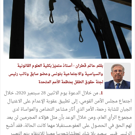
بقلم حاتم قطران - أستاذ متميّز بكلية العلوم القانونية
والسياسية والاجتماعية بتونس
و
عضو سابق ونائب رئيس
لجنة حقوق الطفل بمنظمة الأمم المتحدة
1.
من خلال الدعوة يوم الاثنين 28 سبتمبر 2020، خلال
اجتماع مجلس الأمن القومي، إلى تطبيق عقوبة الإعدام على الاغتيال
الجبان للشابة رحمة، الأمر الذي أثار مشاعر التضامن والمواساة لدى
مجموع الرأي العام، ومن خلال الوعد بأن مثل هؤلاء المجرمين لن يعد
لهم الحق في الحصول على العفو،مستقبلا مهما كانت الحالة، فقد أشبع
الرئيس قيس سعيد بلا شك تعطشاشعوبيا معينا للانتقام يتم التعبير