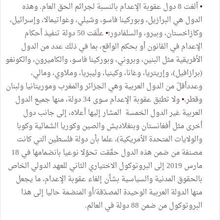
•
ألغت 8 دول عقوبة الإعدام بالنسبة لجرائم الحق العام. وهذه
الدول هي البرازيل، وبوركينا فاسو، وشيلي، وغواتيمالا، وإسرائيل،
وكازاخستان، وبيرو، والسلفادور؛
•
علّقت 50 دولة تنفيذ أحكام
الإعدام في القانون أو بحكم الواقع، بما في ذلك عدد من الدول
الأفريقية مثل البنين، وبروني، وبوركينا فاسو، والكاميرون، والكونغو
(برازافيل)، وإريتريا، وغانا، وكينيا، وليبريا، وملاوي، ومالي،
وعددأقلّ من الدول العربية وهي الجزائر والمغرب وموريتانيا ولبنان
وقطر.
•
ولا تطبّق عقوبة الإعدام سوى 34 دولة، منها جميع الدول
العربية غير الدول الخمسة المشار إليها أعلاه، إلى جانب دول
أخرى مثل أفغانستان وبنغلاديش والصين وكوريا الشمالية وكوبا
والولايات المتحدة الأمريكية)، علما بأن دولة فلسطين التي كانت
مصنفة من ضمن هذه الدول حقّقت تحوّلا نوعيا بانضمامها في 18
مارس 2019 إلى البروتوكول الاختياري الثاني للعهد الدولي الخاص
بالحقوق المدنية والسياسية بشأن إلغاء عقوبة الإعدام، ما يجعل
منها الدولة العربية الوحيدة المصدّقة/أو المنضمة حاليا إلى هذا
البروتوكول من ضمن 88 دولة في العالم.