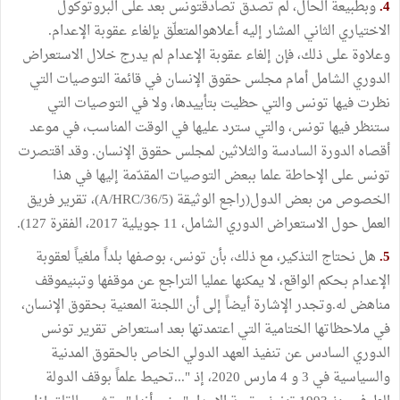
4.
وبطبيعة الحال، لم تصدق تصادقتونس بعد على البروتوكول
الاختياري الثاني المشار إليه أعلاهوالمتعلّق بإلغاء عقوبة الإعدام.
وعلاوة على ذلك، فإن إلغاء عقوبة الإعدام لم يدرج خلال الاستعراض
الدوري الشامل أمام مجلس حقوق الإنسان في قائمة التوصيات التي
نظرت فيها تونس والتي حظيت بتأييدها، ولا في التوصيات التي
ستنظر فيها تونس، والتي سترد عليها في الوقت المناسب، في موعد
أقصاه الدورة السادسة والثلاثين لمجلس حقوق الإنسان. وقد اقتصرت
تونس على الإحاطة علما ببعض التوصيات المقدّمة إليها في هذا
الخصوص من بعض الدول(راجع الوثيقة (A/HRC/36/5)، تقرير فريق
العمل حول الاستعراض الدوري الشامل، 11 جويلية 2017، الفقرة 127).
5.
هل نحتاج التذكير، مع ذلك، بأن تونس، بوصفها بلداً ملغياً لعقوبة
الإعدام بحكم الواقع، لا يمكنها عمليا التراجع عن موقفها وتبنيموقف
مناهض له.وتجدر الإشارة أيضاً إلى أن اللجنة المعنية بحقوق الإنسان،
في ملاحظاتها الختامية التي اعتمدتها بعد استعراض تقرير تونس
الدوري السادس عن تنفيذ العهد الدولي الخاص بالحقوق المدنية
والسياسية في 3 و 4 مارس 2020، إذ "...تحيط علماً بوقف الدولة