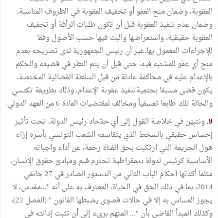
العقوبة، وضمان منح العفو أو تخفيف العقوبة في الظروف المناسبة،
وضمان عدم تنفيذ العقوبة قبل أن تكون طلبات الرأفة أو تخفيف
العقوبة حقيقية، واستعراضها والبت فيها حسب الأصول وفقا
للإجراءات المعمول بها.غير أن رئيس الجمهورية لدى تصريحه بعدم
منح أي عفو للمشتبه فيه، حتى قبل أن يتم النظر في قضيته والحكم
بالإعدام عليه في محاكمة عادلة من قبل السلطة القضائية المختصة،
يكون قضى مسبقا بحتميةتنفيذ عقوبة الإعدام، وذلك بطريقة تكتسي
والحالة تلك طابعا تعسفياً ومخالف لمقتضيات المادة 6 من العهد الدولي.
9.
ونتبيّن في خلاصة القول إلى أي حدّحاد رئيس الدولة، تحت تأثير
إحساس حقيقي بالسخط الذي يتقاسمه الشعب التونسي بأسره إزاء
هول الجريمة التي ارتكبت بحق الفتاة رحمة، عن أداء واجباته
الأساسية كرئيس لدولة ديمقراطية تحترم قيم ومبادئ حقوق الإنسان،
مثلما أكدتها أحكام الباب الثاني من الدستور الصادر في 27 جانفي
2014، بما في ذلك الحق في الحياة، المعترف به على أنه "...مقدس، لا
يجوز المساس به إلا في حالات قصوى يضبطها القانون " (الفصل 22)،
وكذلك المبدأ القاضي بأن "... المتهم بريء إلى أن تثبت إدانته في