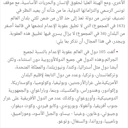
الأخرى، ومع الهيئة العليا لحقوق الإنسان والحريات الأساسية، مع موقف
تونس الرسمي والتزاماتها الدولية، ما من شأنه أن يعيد النظر في
تصنيف تونس من دولة تعدّ إلى حذ الآن من ضمن ثلثي بلدان العالم
(163 في المجموع) التي لا تطبق عقوبة الإعدام لتضعها في قائمة أصغر
من البلدان (34 في المجموع) لا يزال يسري فيها تطبيق هذه العقوبة.
ويجدر، في هذا المجال، أن نذكر بما يلي:
•
ألغت 105 دول في العالم عقوبة الإعدام بالنسبة لجميع
الجرائم.وهذه الدول هي جميع الدولالأوروبية دون استثناء، ولكن
أيضا دول مثل أستراليا، وكندا، ونيوزيلندا، والمملكة المتحدة،
وتركمانستان، وتركيا، وعدد من دول التابعة لإقليم البلدان
الأمريكيةعلى غرارالأرجنتين، وبوليفيا، وكولومبيا، وكوستاريكا،
وإكوادور، وهندوراس، والمكسيك، وبنما، وباراغواي، والجمهورية
الدومينيكية، وأوروغواي، وكذلك عدد من الدول الأفريقية على غرار
جنوب أفريقيا، وأنغولا، وبوروندي، وكابو فيردي، وكوت ديفوار،
وجيبوتي، وغابون، وغينيا - بيساو، والجبل الأسود، وموزامبيق،
وناميبيا، ورواندا، والسنغال، وتوغو.