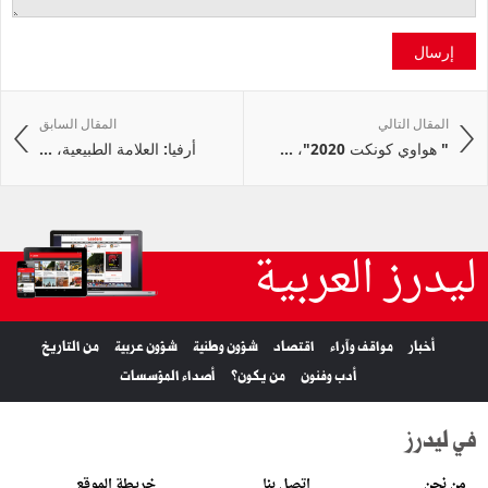
إرسال
المقال التالي
المقال السابق
" هواوي كونكت 2020"‎، ...
أرفيا: العلامة الطبيعية، ...
ليدرز العربية
أخبار
مواقف وآراء
اقتصاد
شؤون وطنية
شؤون عربية
من التاريخ
أدب وفنون
من يكون؟
أصداء المؤسسات
في ليدرز
من نحن
اتصل بنا
خريطة الموقع