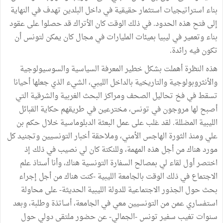
بناء استراتيجيات استثمار حقيقية في داخل البلدين تهدف في النهاية
إلى فتح هذه الحدود. في ذلك الوقت كان الأتراك قد حصلوا على عقود
بناء وتعمير في ليبيا بميئات المليارات في مجال كان يمكن لتونس أن
تكون فيه رائدة.
هذه النظرة أهملت بشكل خطير المعرفة السياسية والسوسيولوجية
والأنثروبولوجية والتاريخية بالداخل الليبي، الشيء الذي جعلها أحيانا
تسقط في فخ تحاليل الصحف ومراكز البحث الغربية والشرقية التي
أصبح لها مروجون في تونس، مخترعين في طريقهم حكاية القبائل
الليبية المضللة. لقد غلب على عمل البعثة الدبلوماسية خلال حكم بن
علي ومنذ الثورة الهاجس الأمني، وملاحقة أخبار التونسيين وتجنيد كل
مورد هناك من أجل هذه المهمة، وللنكتة كان لي نصيب في ذلك إذ
اختصر أول لقاء لي بمصالح السفارة التونسية هناك، وأنا أستاذ علم
الاجتماع في ذلك الوقت بالجامعة الليبية -كنت هناك من أجل إجراء
بحث حول الجذور الاجتماعية للدولة الليبية الحديثة- على محاولة
استفساري عمن من التونسيين معي في الجامعة، أساتذة وطلبة، وبعد
سنوات تغيب سفير تونس -الجمالي- عن حضور ملتقى دولي حول