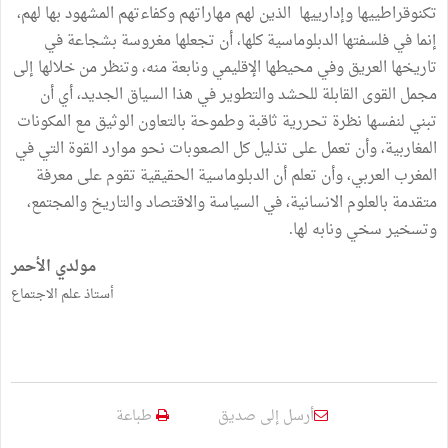
تكنوقراطييها وإدارييها الذين لهم مهاراتهم وكفاءتهم المشهود بها لهم،
إنما في فلسفتها الدبلوماسية كلها، أن تجعلها مغروسة بشجاعة في
تاريخها العريق وفي محيطها الإقليمي ونابعة منه، وتنظر من خلالها إلى
مجمل القوى القابلة للحشد والتطوير في هذا السياق الجديد، أي أن
تبني لنفسها نظرة تحررية ثاقبة وطموحة بالتعاون الوثيق مع المكونات
المغاربية، وأن تعمل على تذليل كل الصعوبات نحو موارد القوة التي في
المغرب العربي، وأن تعلم أن الدبلوماسية الحقيقية تقوم على معرفة
متقدمة بالعلوم الانسانية، في السياسة والاقتصاد والتاريخ والمجتمع،
وتسخير سخي ونابه لها.
مولدي الأحمر
أستاذ علم الاجتماع
أرسل إلى صديق
طباعة