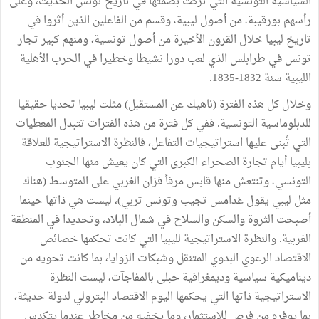
السياسية التونسية التي تركت بصمتها في تاريخ تونس الحديث، وعلى
رأسهم بورقيبة، من أصول ليبية، وقسم من الفاعلين الذين أثروا في
تاريخ ليبيا خلال القرون الأخيرة من أصول تونسية، ومنهم كبير تجار
تونس في طرابلس الذي لعب دورا نشيطا وخطيرا في الحرب الأهلية
الليبية سنة 1832-1835.
وخلال كل هذه الفترة (ناهيك عن المستقبل) مثلت ليبيا تحديا حقيقيا
للدبلوماسية التونسية. ففي كل فترة من هذه الفترات تتبدل المعطيات
التي تُبنى عليها استراتيجيات التفاعل، فالنظرة الاستراتيجية للعلاقة
بليبيا أيام تجارة الصحراء الكبرى التي كان يعيش منها الجنوب
التونسي، وتنتعش منها قابس مرفأ فزان الغربي على المتوسط (هناك
مثل ليبي يقول غدامس تجيب وتونس تربي)، ليست هي ذاتها حينما
أصبحت الثروة والسكن والسلاح في شمال البلاد، وتحديدا في المنطقة
الغربية. والنظرة الاستراتيجية لليبيا التي كانت تحكمها خصائص
الاقتصاد الرعوي البدوي المتنقل وشبكات الزوايا، بما كانت تحويه من
ديناميكية سياسية وديمغرافية حبلى بالمفاجآت، ليست النظرة
الاستراتيجية ذاتها التي يحكمها اليوم الاقتصاد البترولي لدولة حديثة،
بما يوفره من فرص للاستثمار، وما يخفيه من مخاطر عندما يتكدس