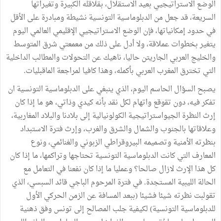
الوضع الاستراتيجيي بعيد الاستقلال، بقلاقله الكبيرة وتغيراتها
السريعة، قد جعل من الدبلوماسية التونسية نشيطة ومبادرة على الأقل
في حدود إمكانياتها، فإن الوضع الاستراتيجيي الإقليمي العالمي اليوم
يتغير بخطوات عملاقة، ولا أدل على ذلك من معمعتي شرق المتوسط
والخليج العربي الجاريتن حاليا، ناهيك عن التحولات والمطالب الداخلية
التي تخترق المغرب العربي بأكمله، وهذا كافيا لمراجعة الماقبليات.
يصبح السؤال الحاسم اليوم، الذي ينبغي على الدبلوماسية التونسية ان
تفكر فيه، دون تقوقع واتهام لكل نقد بأنه كيدي وذاتي، هو ما إذا كان
إرث النظرة الجيواستراتيجية الكولونيالية إلى بلادنا والبلاد المغاربية،
وعلاقاتها بالجنوب والشمال والشرق والغرب، وإرث فترة الاستبداد
بنظرته الأمنية وتصميمه البيروقراطي الزبوني والغنائمي، ونوع
المعارف التي كانت الدبلوماسية التونسية تحتاجها وتراكمها، ما إذا كان
كل هذا الإرث لازال صالحا؟ وعمليا ما إذا كان نفعنا في التعامل مع
الحالة الليبية المستجدة. في فترة المرحوم الباجي قائد السبسي، الذي
تقولبت نظرته شيئا فشيئا (ببعد المسافة عن الزمن الحركي الأول
للدبلوماسية التونسية) لكيفية جلب المصالح إلى تونس وفق ذهنية