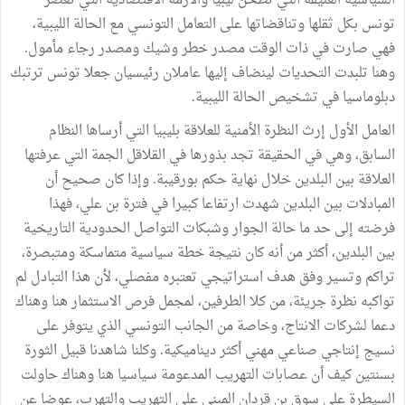
السياسية العنيفة التي تطحن ليبيا والأزمة الاقتصادية التي تعصر
تونس بكل ثقلها وتناقضاتها على التعامل التونسي مع الحالة الليبية،
فهي صارت في ذات الوقت مصدر خطر وشيك ومصدر رجاء مأمول.
وهنا تلبدت التحديات لينضاف إليها عاملان رئيسيان جعلا تونس ترتبك
دبلوماسيا في تشخيص الحالة الليبية.
العامل الأول إرث النظرة الأمنية للعلاقة بليبيا التي أرساها النظام
السابق، وهي في الحقيقة تجد بذورها في القلاقل الجمة التي عرفتها
العلاقة بين البلدين خلال نهاية حكم بورقيبة. وإذا كان صحيح أن
المبادلات بين البلدين شهدت ارتفاعا كبيرا في فترة بن علي، فهذا
فرضته إلى حد ما حالة الجوار وشبكات التواصل الحدودية التاريخية
بين البلدين، أكثر من أنه كان نتيجة خطة سياسية متماسكة ومتبصرة،
تراكم وتسير وفق هدف استراتيجي تعتبره مفصلي، لأن هذا التبادل لم
تواكبه نظرة جريئة، من كلا الطرفين، لمجمل فرص الاستثمار هنا وهناك
دعما لشركات الانتاج، وخاصة من الجانب التونسي الذي يتوفر على
نسيج إنتاجي صناعي مهني أكثر ديناميكية. وكلنا شاهدنا قبيل الثورة
بسنتين كيف أن عصابات التهريب المدعومة سياسيا هنا وهناك حاولت
السيطرة على سوق بن قردان المبني على التهريب والتهرب، عوضا عن