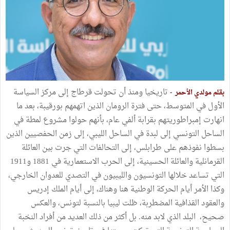
تاريخيا ومنذ أن تحولت قرطاج إلى مركز السياسة
بقلم مولدي الأحمر -
الأول في المتوسط، حتى فترة الرومان الذين اتهمهم بورقيبة، بعد ما
انهارت إمبراطوريتهم بقرابة ألفي عام، بأنهم حولوا مشروع لمطة في
الساحل التونسي إلى لبدة في الساحل الليبي، إلى زمن الحفصيين الذين
بسطوا نفوذهم على طرابلس، إلى التحالفات التي جرت بين العائلة
القرمانلية والعائلة الحسينية، إلى الحرب الاستعمارية في 1881 و1911
التي تساعد خلالها التونسيون والليبيون في التصدي للعدوان الخارجي،
وكذا الأمر أيام الحركة الوطنية هنا وهناك، إلى أيام الملك إدريس
والعقود القذافية المضطربة، ظلت ليبيا بالنسبة لتونس، والعكس
صحيح، البلد الذي لابد منه. بل أكثر من ذلك العديد من أفراد النخبة