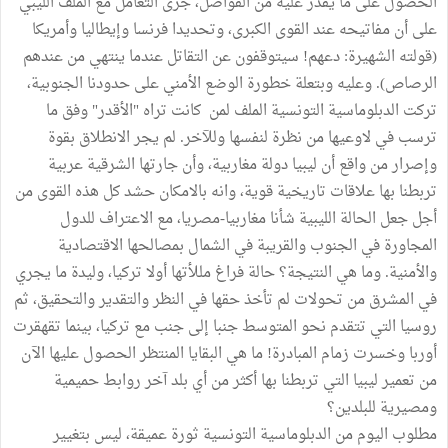
الحصول على ما يُقدر عليه من الفواضل، جرى التعامل مع الملف الليبي
على أن مفاتيحه عند القوى الكبرى، وتحديدا فرنسا وإيطاليا وأمريكا
(قولته الشهيرة: دعهم! سيتوقفون عن التقاتل عندما ينتهي من عندهم
الرصاص). وعليه وبتعلة خطورة الوضع الأمني على حدودنا الجنوبية،
تركت الدبلوماسية التونسية الملف لمن كانت تراه "الأقدر" وفق ما
ترسب في لاوعيها من نظرة لنفسها وللآخر. لم يجر الانطلاق بقوة
وإصرار من واقع أن ليبيا دولة مغاربية، وأن جارتها الشرقية عربية
تربطنا بها علاقات تاريخية قوية، وانه بالامكان حشد كل هذه القوى من
أجل جعل الحالة الليبية شأنا مغاربيا-مصريا، مع الاعتراف للدول
المجاورة في الجنوب والقريبة في الشمال بمصالحها الاقتصادية
والأمنية. وما هي النتيجة؟ حالة فراغ مللأتها أولا تركيا، وليدة ما يجري
في المشرق من تحولات لم تأخذ حقها في النظر والتقدير والتحقيق، ثم
روسيا التي تتقدم نحو المتوسط جنبا إلى جنب مع تركيا، بينما تقهقرت
أوربا وخسرت زمام المبادرة! ما هي البقايا المنتظر الحصول عليها الآن
من تعمير ليبيا التي تربطنا بها أكثر من أي بلد آخر روابط حميمية
ومصيرية للبلدين؟
مطلوب اليوم من الدبلوماسية التونسية ثورة عميقة، ليس بتغيير