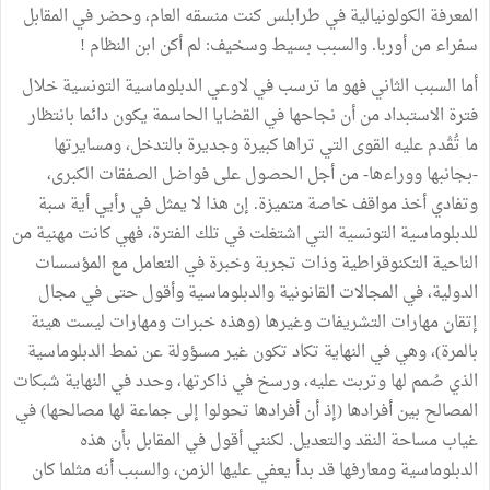
المعرفة الكولونيالية في طرابلس كنت منسقه العام، وحضر في المقابل
سفراء من أوربا. والسبب بسيط وسخيف: لم أكن ابن النظام !
أما السبب الثاني فهو ما ترسب في لاوعي الدبلوماسية التونسية خلال
فترة الاستبداد من أن نجاحها في القضايا الحاسمة يكون دائما بانتظار
ما تُقْدم عليه القوى التي تراها كبيرة وجديرة بالتدخل، ومسايرتها
-بجانبها ووراءها- من أجل الحصول على فواضل الصفقات الكبرى،
وتفادي أخذ مواقف خاصة متميزة. إن هذا لا يمثل في رأيي أية سبة
للدبلوماسية التونسية التي اشتغلت في تلك الفترة، فهي كانت مهنية من
الناحية التكنوقراطية وذات تجربة وخبرة في التعامل مع المؤسسات
الدولية، في المجالات القانونية والدبلوماسية وأقول حتى في مجال
إتقان مهارات التشريفات وغيرها (وهذه خبرات ومهارات ليست هينة
بالمرة)، وهي في النهاية تكاد تكون غير مسؤولة عن نمط الدبلوماسية
الذي صُمم لها وتربت عليه، ورسخ في ذاكرتها، وحدد في النهاية شبكات
المصالح بين أفرادها (إذ أن أفرادها تحولوا إلى جماعة لها مصالحها) في
غياب مساحة النقد والتعديل. لكنني أقول في المقابل بأن هذه
الدبلوماسية ومعارفها قد بدأ يعفي عليها الزمن، والسبب أنه مثلما كان