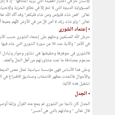
تعالى " ولو شاء ربّك لا آمن كلّ من في الأرض كلّهم جميعا
• إعتماد الشورى
في الأمر " والآية عدد 38 من سورة الشورى التي جاء فيها قوله تعالى "أمرهم شورى بينهم"
فالشورى في جوهرها وحقيقتها هي تشاور وحوار وتبادل الر
مدعوم بمصادقة ما تمت مشاورتهم من أهل الحلّ والعقد.
وعلى هذا الأساس فهي مؤسسة سياسيّة تمثل معنى الديمقراط
والأحوال فاتّخذت مظهر الانتخاب وصناديق الاقتراع في ا
تشغيل هذه الآليّة.
• الجدل
الجدل كان ناتجا عن الشورى لم يمنع منه القرآن وإنّما أوص
قال تعالى " وجادلهم بالتي هي أحسن"