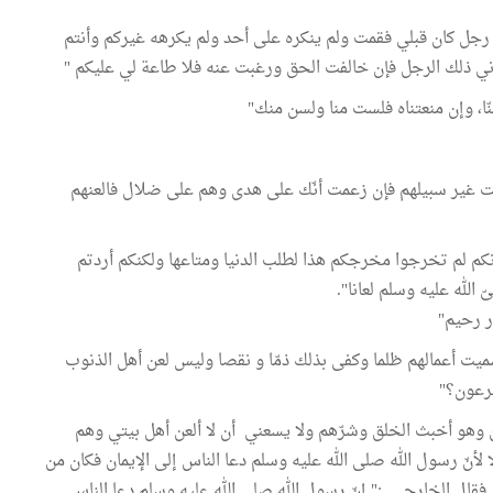
هد رجل كان قبلي فقمت ولم ينكره على أحد ولم يكرهه غيركم وأنتم
ي ذلك الرجل فإن خالفت الحق ورغبت عنه فلا طاعة لي عليكم "
نّا، وإن منعتناه فلست منا ولسن منك"
لكت غير سبيلهم فإن زعمت أنّك على هدى وهم على ضلال فالعنهم
 أنكم لم تخرجوا مخرجكم هذا لطلب الدنيا ومتاعها ولكنكم أردتم
الله عليه وسلم لعانا".
ر رحيم"
 سميت أعمالهم ظلما وكفى بذلك ذمّا و نقصا وليس لعن أهل الذنوب
فرعون؟"
ون وهو أخبث الخلق وشرّهم ولا يسعني أن لا ألعن أهل بيتي وهم
لأنّ رسول الله صلى الله عليه وسلم دعا الناس إلى الإيمان فكان من
" فقال الخارجي :" إنّ رسول الله صلى الله عليه وسلم دعا الناس