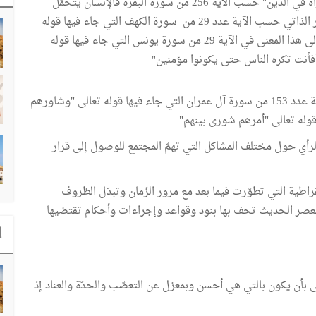
الإنسان حرّ في اختبار العقيدة التي يريد اعتناقها " إذ لا إكراه في الدّين" حسب الأية 256 من سورة البقرة فالإنسان يتحمّل
المسؤوليّة الدينيّة التي لا تتمّ إلاّ في نطاق الحريّة والإختيار الذاتي حسب الآية عدد 29 من سورة الكهف التي جاء فيها قوله
تعالى "فمن شاء فليؤمن ومن شاء فليكفر" وقد أكّد اللّه تعالى هذا المعنى في الآية 29 من سورة يونس التي جاء فيها قوله
 أفأنت تكره الناس حتى يكونوا مؤمنين"
حرضّ الله المسلمين وحثّهم على إعتماد الشورى حسب الآية عدد 153 من سورة آل عمران التي جاء فيها قوله تعالى "وشاورهم
أي حول مختلف المشاكل التي تهمّ المجتمع للوصول إلى قرار
ية التي تطوّرت فيما بعد مع مرور الزّمان وتبدّل الظروف
لعصر الحديث تحف بها بنود وقواعد وإجراءات وأحكام تقتضيها
ا
ى بأن يكون بالتي هي أحسن وبمعزل عن التعصّب والحدّة والعناد إذ