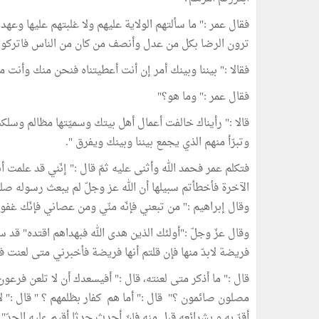
فقال عمر :" ما سألتهم الولاية عليهم ولا غلبتهم عليها وع
ترون الرضا بكل من عدل وأنصف من كان من الناس فاتركون
فقالا :" بيننا وبينك أمر إن أنت أعطيتناه فنحن منك وأنت م
فقال عمر :" وما هو؟"
قالا :" رأيناك خالفت أعمال أهل بيتك وسميّتها مظالم وس
وتبرّأ منهم الذي يجمع بيننا وبينك ويفرق ".
فتكلم عمر فحمد الله وأثنى عليه ثمّ قال :" إنّني قد علمت
الآخرة فأخطأتم سبيلها أن الله عز وجلّ لم يبعث رسوله صلىّ 
وقال إبراهيم :" من تبعني فإنّه منّي ومن عصاني فإنّك غفو
وقال عزّ وجلّ :"أولئك الذين هدى الله فبهداهم اقتده" قد
فريضة لابدّ منها فإن قلتم أنها فريضة فأخبرني متى لعنت 
قال :" ما أذكر متى لعنته، قال :" أفيسعدك أن لا تلعن فرع
مصلون صائمون ؟" قال :" أما هم كفار بظلمهم ؟ " قال :" لا 
أقرّ به و بشرائعه قبل منه فإنّ أحدث حدثا أقيم عليه الحدّ