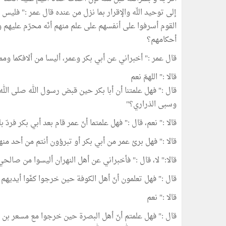
إلى توحيد اللّه والإقرار بما نزل من عنده قال عمر :" فليس
القوم أسرفوا على أنفسهم على علم منهم أنّه محرّم عليهم و
أحكامهم؟
قال عمر :" أخبراني عن أبي بكر وعمر، أليسا من ألافكما وممن
قالا :" اللهمّ نعم
قال :" فهل علمتنا أن أبا بكر حين قبض رسول الله صلى الل
وسبى الذراري؟"
قالا :" نعم، قال :" فهل علمتما أنّ عمر قام بعد أبي بكر فردّ 
قالا :" فهل برئ عمر من أبي بكر أو تبرؤون أنتم من أحد منه
قالا:" لا، قال :" فأخبراني عن أهل النهران أليسوا من صال
قال :" فهل تعلمون أنّ أهل الكوفة حين خرجوا كفّوا أيديهم 
قالا :" نعم
قال :" فهل علمتم أنّ أهل البصرة حين خرجوا مع مسعر بن ف