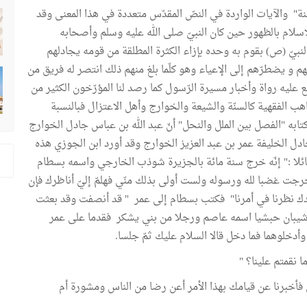
ة" والآيات الواردة في النصّ المقدّس متعددة في هذا المعنى وقد
إسلام بالظهور حين كان النبيّ صلى الله عليه وسلم وأصحابه
نبيّ (ص) بقوم به وحده بإزاء الكثرة المطلقة من قومه يجادلهم
م و يضطرّهم إلى الإعياء وهو كلّما بلغ منهم ذلك انتصر له فريق من
عليه رواة وأخبار مسيرة الرّسول كما رصد لنا المؤرّخون الكثير من
ب الفقهية كالسنّة والشيعة والخوارج وأهل الاعتزال فبالنسبة
ابه "الفصل بين الملل والنحل" أنّ عبد الله بن عباس جادل الخوارج
ا جادل الخليفة عمر بن عبد العزيز الخوارج وقد أورد ابن الجوزي هذه
 قائلا :" إنّه خرج سنة مائة بالجزيرة شوذب الخارجي واسمه بسطام
خرجت غضبا لله ورسوله ولست أولى بذلك منّي فهلمّ إليّ أناظرك فإن
يدك نظرنا في أمرنا" فكتب بسطام إلى عمر " قد أنصفت وقد بعثت
شيبان حبشيا اسمه عاصم ورجلا من بني يشكر فقدما على عمر
أدخلوهما فما دخل قالا السلام عليك ثمّ جلسا.
 نقمتم علينا؟ "
فأخبرنا عن قيامك بهذا الأمر أعن رضا من الناس ومشورة أم