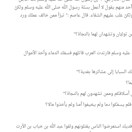
 أحد منهم يقول لا أعمل بسنّة رسول الله صلى الله عليه وسلم ولكنّ
لكنّ غلب عليهم الشقاء. قال عاصم :" تبرّأ ممن خالف عملك ورد
 توليّان وتشهدان لهما بالنجاة؟"
ه عليه وسلم فارتدت العرب قاتلهم فسفك الدماء وأخذ الأموال
بلك السبايا إلى عشائرها بفدية؟"
ما؟
حي أسلافكم وممن تشهدون لهم بالنجاة؟"
فلم يسفكوا دما ولم يخيفوا أمنا ولم يأخذوا مالا؟
ديك استعرضوا الناس يقتلونهم ولقوا عبد الله بن خباب بن الأرت