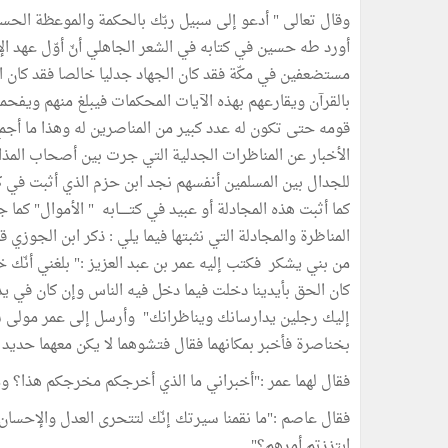
وقال تعالى " أدعو إلى سبيل ربّك بالحكمة والموعظة الحسن
أورد طه حسين في كتابه في الشعر الجاهلي أنّ أوّل عهد ال
مستضعفين في مكّة فقد كان الجهاد جدليا خالصا فقد كان ال
بالقرآن ويقارعهم بهذه الآيات المحكمات فيبلغ منهم ويفحمه
قومه حتى تكون له عدد كبير من المناصرين له وهذا ما أجمع 
الأخبار عن المناظرات الجدلية التي جرت بين أصحاب المذاه
للجدال بين المسلمين أنفسهم نجد ابن حزم الذي أثبت في كت
كما أثبت هذه المجادلة أو عبيد في كتـــــابه " الأموال" كم
المناظرة والمجادلة التي نثبتها فيما يلي : ذكر ابن الجوزي
من بني يشكر فكتب إليه عمر بن عبد العزيز :" بلغني أنّك 
كان الحق بأيدينا دخلت فيما دخل فيه الناس وإن كان في 
إليك رجلين يدارسانك ويناظرانك" وأرسل إلى عمر مولى 
بخناصرة فأخبر بمكانهما فقال فتشوهما لا يكن معهما حديد و
فقال لهما عمر :"أخبراني ما الذي أخرجكم مخرجكم هذا؟ وما
فقال عاصم :"ما نقمنا سيرتك إنّك لتتحرى العدل والإحسان 
ابتززتم أمرهم؟"