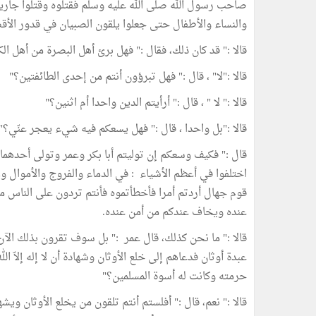
صاحب رسول الله صلى الله عليه وسلم فقتلوه وقتلوا جاريت
والنساء والأطفال حتى جعلوا يلقون الصبيان في قدور الأ
قالا :" قد كان ذلك، فقال :" فهل برئ أهل البصرة من أهل ا
قالا :"لا" ، قال :" فهل تبرؤون أنتم من إحدى الطائفتين؟"
قالا :" لا " ، قال :" أرأيتم الدين واحدا أم اثنين؟"
قالا :"بل واحدا ، قال :" فهل يسعكم فيه شيء يعجر عنّي؟" قا
قال :" فكيف وسعكم إن توليتم أبا بكر وعمر وتولى أحدهم
اختلفوا في أعظم الأشياء : في الدماء والفروج والأموال ولا
قوم جهال أردتم أمرا فأخطأتموه فأنتم تردون على الناس م
عنده ويخاف عندكم من أمن عنده.
قالا :" ما نحن كذلك، قال عمر :" بل سوف تقرون بذلك الآن
عبدة أوثان فدعاهم إلى خلع الأوثان وشهادة أن لا إله إلاّ 
حرمته وكانت له أسوة المسلمين؟"
قالا :" نعم، قال :" أفلستم أنتم تلقون من يخلع الأوثان ويش