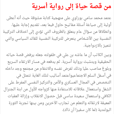
من قصة حياة إلى رواية أسرية
عتمد محمد سامي بوراوي على منهجية كتابة مشوقة حيث أنه أعطى
أولية إلى صياغة أسئلة مفاتيح حاول فيما بعد، تقديم إجابة عليها.
وانطلاقا من سؤال عام يتعلق بالظروف التي تؤدي إلى اختلاف التركيبة
النفسية بين الأشخاص يتعرض للتركيبة النفسية للقائد السياسي والتي
تتميز بالازدواجية.
وبين الكاتب أن ما عاشه بن علي في طفولته جعله يرفض قصة حياته
الحقيقية ويتشبث برواية أسرية. ثم يدفعه في مسار الارتقاء السريع
وبلوغ مناصب عليا وذلك لفرض نفسه والانتقام من مجتمع وجد داخله
في أسفل السلم الاجتماعيواعتمد أساليب لتلك الغاية تتمثل في
التخصص في المجال العسكري والأمن والتركيز النفسي المفرط على
الشغل واستعمال علاقاته للاستفادة منها كزواجه الأول من ابنة الجنرال
الكافي واستعمال سعيدة ساسي قبل حصول الانقلاب وإزالة العقبات
المعيقة لارتقائه والتعلم من تجارب الآخرين ومن بينها تجربة الثورة
البولندية (لما كان سفيرا آن ذاك).