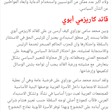
ولاء أكبر عدد ممكن من التونسيين واستخدام الدعاية وأبعاد المواطنين
عن الشأن السياسي.
قائد كاريزمي أبوي
وبين محمد سامي بوراوي كيف أرسى بن علي كقائد كاريزمي أبوي
نظاما يستند إلى منطق استبدادي يعتبر أن للرئيس الحق في الاستئثار
بالسلطة واحتكارها وان للحزب الحاكم المسخر لخدمة الرئيس
وللاستجابة لمشيئته، حق احتكار النشاط السياسي والهيمنة على
المجتمع المدني ومنظماته، وان كل محاولة للتعبير السياسي بشكل
يتعارض مع مشيئته ورغبة القائد يجب أن تواجه بشتى الوسائل
لتكميمها وإرضاخها.
ولقد استند محمد سامي بوراوي على فرضية عامة وهي أن عملية
التنشئة الاجتماعية داخل الأسرة العربية بوصفها البنية الأساسية
للمجتمعات العربية لعبت دورا أساسيا في نشأة وتشكل الاستبداد
العربي، فالأب كنموذج أصلي لوجه السلطة حسب تعبير هشام شرابي
يربي أبناءه على الخضوع وبهذا توفر الأسرة الأبوية نماذج الخضوع