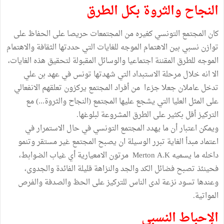
النجاح والثروة بكل الطرق
كان المجتمع التونسي كغيره من المجتمعات حريصا على الحفاظ على
توازن نسبي بين الاهتمام الموجه للغايات التي حددتها الثقافة والاهتمام
الموجه للطرق المقننة اجتماعيا والوسائل المقبولة لتحقيق هذه الغايات،
الا انه خلال مرحلة الاستبداد التي شهدتها تونس في عهد بن علي
تدخل عاملان جعلا جزءا من أفراد المجتمع يركزون تعلقهم الانفعالي
على المثل العليا التي يشجع عليها المجتمع (النجاح والثروة...) مع
التركيز أقل بكثير على الطرق المشروعة لبلوغها.
ويمكن اعتبار أن ما يهدد المجتمع التونسي في حال الاستمرار في
اعتماد مبدأ الغاية تبرر الوسيلة ان يصبح المجتمع غير مستقر وتنمو
داخله ما يسميه Merton A.K مرتون الامعيارية أي غياب الضوابط،
فحينئذ تصبح فضائل الكد والجد والنزاهة قليلة الفائدة والجدوى،
وعندها تسود نزعة لدى الناس للتركيز على الحظ والصدفة والفرص
المواتية.
الإحباط النسبي