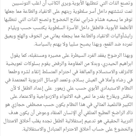
وتصنع الذات التي تتطلبها الأبوية.ويرى الكاتب أن اغلب التونسيين
تمت تنشئتهم داخل أسر سلطوية ربتهم على الانقياد والطاعة مما جعلها
توفر ما يسميه هشام شرابي نماذج الخضوع وتصنع الذات التي تتطلبها
الأنظمة الأبوية، فالطفل داخل الأسرة السلطوية يكتسب حسب ويليام
رايشأواليات الانقياد والطاعة مما يجعله يعاني من الخوف والهلع ويعيق
تمرده ضد القمع، وبهذا يصبح سلبيا ولا يهتم بالسياسة.
وبهذا الرضوخ يفقد الفرد السيطرة على مصيره ومستقبله، كما يقول
ابراهيم الحيدري، وبدلا من المقاومة والرفض يقوم بسلوكات تعويضية
كالتزلف والاستسلام والمبالغة في احترام المتسلط إتقاء لشره وطمعا
في رضاه وأملا في العيش بسلام، وتعمد الوسائل التربوية المعتمدة في
النظام الاستبدادي الأبوي حسب علي زيعور على إعداد الطفل لا لأن
يناقش ويقارع بقدر ما تنمى فيه الالتواء والازدواجية والاعتماد على
الكبير فالتلميذ المثالي في هذا النظام يكون حسب مصطفى حجازي هو
ذاك الراضخ المطيع المتلقي أي الإنسان المنقاد وعوض أن يكون هدف
التربية الحقيقي هو تدعيم إستقلالية الطفل نجده يغلب أخلاق الامتثال
والخضوع على حساب أخلاق الاحترام المتبادل والاستقلالية.