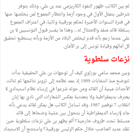
ثم بين الكاتب ظهور النفوذ الكاريزمي عند بن علي، وذلك بتوفر
شرطين يتمثل الأول في وجود أزمة وانتظار الجموع لمن يخلصها منها
في فترة السنوات الأخيرة لحكم بورقيبة وثانيا، في اعتراف الجموع
بسلطة قائد منفذ والامتثال له... وهذا ما يفسر قبول التونسيين لا بن
علي عندما زعم بأنه قدم ليخلص البلاد من الأزمة وبأنه يستطيع تحقيق
كل آمالهم وقيادة تونس إلى بر الأمان.
نزعات سلطوية
وبين محمد سامي بوراوي كيف أن توجهات بن علي الحقيقية بدأت
تتوضح منذ انتخابات 1989 إذ عمد نظامه إلى تزوير نتائجها ثم تتالت
الأحداث مبنية أن القائد ومن حوله شرعوا في إرساء نظام استبدادي لا
يعترف بديمقراطية ولا بتعددية بعكس الشعارات التي نادي بها إبان
انقلاب 7 نوفمبر 1987. وقد تساءل الكاتب هل يمكن لقائد يدعي بأنه
جاء لإرساء الديمقراطية أن يتحول بين عشية وضحاها إلى قائد
متسلط تحت ظروف خارجية؟ ألم يظهر بن علي نزعات سلطوية حين
تقلد عديد المناصب خلال حكم الرئيس بورقيبة؟ واستنتج أن الاستبداد