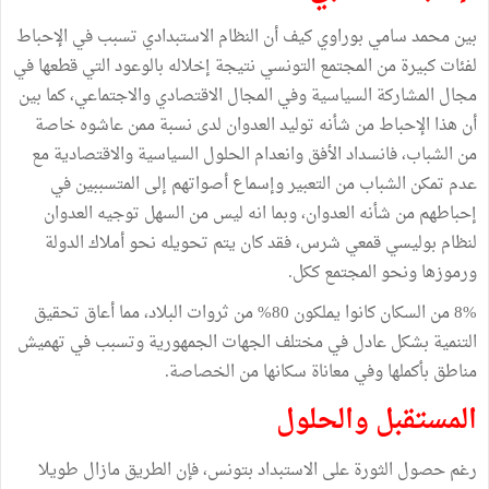
بين محمد سامي بوراوي كيف أن النظام الاستبدادي تسبب في الإحباط
لفئات كبيرة من المجتمع التونسي نتيجة إخلاله بالوعود التي قطعها في
مجال المشاركة السياسية وفي المجال الاقتصادي والاجتماعي، كما بين
أن هذا الإحباط من شأنه توليد العدوان لدى نسبة ممن عاشوه خاصة
من الشباب، فانسداد الأفق وانعدام الحلول السياسية والاقتصادية مع
عدم تمكن الشباب من التعبير وإسماع أصواتهم إلى المتسببين في
إحباطهم من شأنه العدوان، وبما انه ليس من السهل توجيه العدوان
لنظام بوليسي قمعي شرس، فقد كان يتم تحويله نحو أملاك الدولة
ورموزها ونحو المجتمع ككل.
8% من السكان كانوا يملكون 80% من ثروات البلاد، مما أعاق تحقيق
التنمية بشكل عادل في مختلف الجهات الجمهورية وتسبب في تهميش
مناطق بأكملها وفي معاناة سكانها من الخصاصة.
المستقبل والحلول
رغم حصول الثورة على الاستبداد بتونس، فإن الطريق مازال طويلا