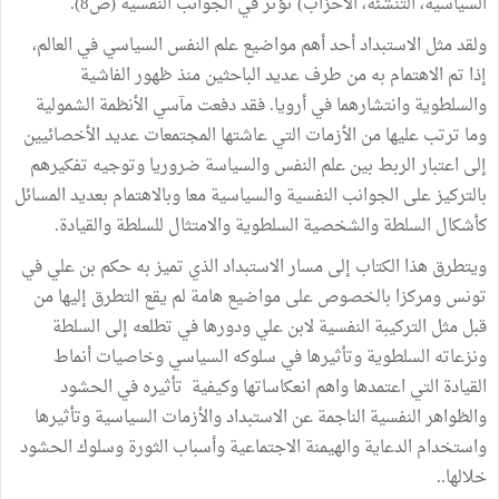
السياسية، التنشئة، الأحزاب) تؤثر في الجوانب النفسية (ص8).
ولقد مثل الاستبداد أحد أهم مواضيع علم النفس السياسي في العالم،
إذا تم الاهتمام به من طرف عديد الباحثين منذ ظهور الفاشية
والسلطوية وانتشارهما في أرويا. فقد دفعت مآسي الأنظمة الشمولية
وما ترتب عليها من الأزمات التي عاشتها المجتمعات عديد الأخصائيين
إلى اعتبار الربط بين علم النفس والسياسة ضروريا وتوجيه تفكيرهم
بالتركيز على الجوانب النفسية والسياسية معا وبالاهتمام بعديد المسائل
كأشكال السلطة والشخصية السلطوية والامتثال للسلطة والقيادة.
ويتطرق هذا الكتاب إلى مسار الاستبداد الذي تميز به حكم بن علي في
تونس ومركزا بالخصوص على مواضيع هامة لم يقع التطرق إليها من
قبل مثل التركيبة النفسية لابن علي ودورها في تطلعه إلى السلطة
ونزعاته السلطوية وتأثيرها في سلوكه السياسي وخاصيات أنماط
القيادة التي اعتمدها واهم انعكاساتها وكيفية تأثيره في الحشود
والظواهر النفسية الناجمة عن الاستبداد والأزمات السياسية وتأثيرها
واستخدام الدعاية والهيمنة الاجتماعية وأسباب الثورة وسلوك الحشود
خلالها..