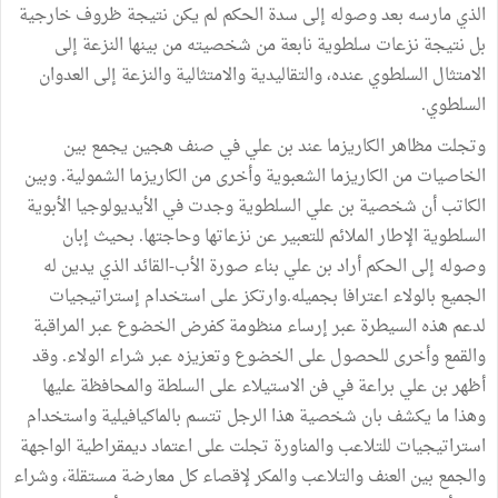
الذي مارسه بعد وصوله إلى سدة الحكم لم يكن نتيجة ظروف خارجية
بل نتيجة نزعات سلطوية نابعة من شخصيته من بينها النزعة إلى
الامتثال السلطوي عنده، والتقاليدية والامتثالية والنزعة إلى العدوان
السلطوي.
وتجلت مظاهر الكاريزما عند بن علي في صنف هجين يجمع بين
الخاصيات من الكاريزما الشعبوية وأخرى من الكاريزما الشمولية. وبين
الكاتب أن شخصية بن علي السلطوية وجدت في الأيديولوجيا الأبوية
السلطوية الإطار الملائم للتعبير عن نزعاتها وحاجتها. بحيث إبان
وصوله إلى الحكم أراد بن علي بناء صورة الأب-القائد الذي يدين له
الجميع بالولاء اعترافا بجميله.وارتكز على استخدام إستراتيجيات
لدعم هذه السيطرة عبر إرساء منظومة كفرض الخضوع عبر المراقبة
والقمع وأخرى للحصول على الخضوع وتعزيزه عبر شراء الولاء. وقد
أظهر بن علي براعة في فن الاستيلاء على السلطة والمحافظة عليها
وهذا ما يكشف بان شخصية هذا الرجل تتسم بالماكيافيلية واستخدام
استراتيجيات للتلاعب والمناورة تجلت على اعتماد ديمقراطية الواجهة
والجمع بين العنف والتلاعب والمكر لإقصاء كل معارضة مستقلة، وشراء