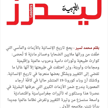
بقلم محمد لسير -
يعجّ تاريخ الإنسانيّة بالأزمات والمآسي التي
خلّفت من ورائها ملايين الضحايا وخسائر ماديّة لا تُحصى:
كوارث طبيعيّة وثورات دامية وحروب عالميّة وإقليميّة
ومجاعات وأوبئة، وإن اختلفت في طبيعتها إلاّ أنّها غالبا ما
تفضي إلى التّغيير ويشكّل بعضها منعرجا في تاريخ الإنسانيّة.
ولاشكّ أنّ وباء كورونا-19 المنتشر حاليا في كافّة أرجاء
المعمورة يندرج ضمن الأزمات الكبرى التي عرفتها البشريّة في
عصرنا هذا وستكون له تأثيرات جغراسياسيّة واقتصاديّة
واسعة ستسرّع من وتيرة التّغيير وتفرض نظاما عالميّا جديدا
بدأنا نتبيّن ملامحه الأولى.