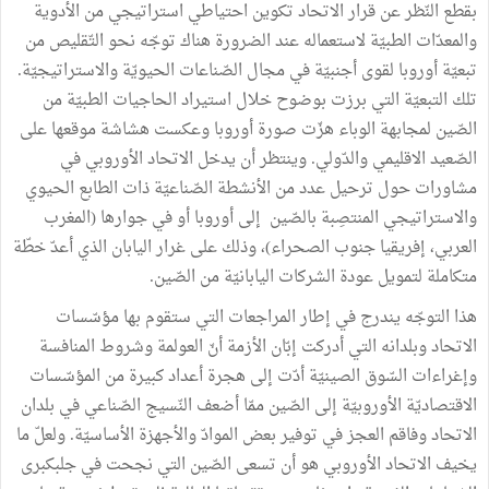
بقطع النّظر عن قرار الاتحاد تكوين احتياطي استراتيجي من الأدوية
والمعدّات الطبيّة لاستعماله عند الضرورة هناك توجّه نحو التّقليص من
تبعيّة أوروبا لقوى أجنبيّة في مجال الصّناعات الحيويّة والاستراتيجيّة.
تلك التبعيّة التي برزت بوضوح خلال استيراد الحاجيات الطبيّة من
الصّين لمجابهة الوباء هزّت صورة أوروبا وعكست هشاشة موقعها على
الصّعيد الاقليمي والدّولي. وينتظر أن يدخل الاتحاد الأوروبي في
مشاورات حول ترحيل عدد من الأنشطة الصّناعيّة ذات الطابع الحيوي
والاستراتيجي المنتصِبة بالصّين إلى أوروبا أو في جوارها (المغرب
العربي، إفريقيا جنوب الصحراء)، وذلك على غرار اليابان الذي أعدّ خطّة
متكاملة لتمويل عودة الشركات اليابانيّة من الصّين.
هذا التوجّه يندرج في إطار المراجعات التي ستقوم بها مؤسّسات
الاتحاد وبلدانه التي أدركت إبّان الأزمة أنّ العولمة وشروط المنافسة
وإغراءات السّوق الصينيّة أدّت إلى هجرة أعداد كبيرة من المؤسّسات
الاقتصاديّة الأوروبيّة إلى الصّين ممّا أضعف النّسيج الصّناعي في بلدان
الاتحاد وفاقم العجز في توفير بعض الموادّ والأجهزة الأساسيّة. ولعلّ ما
يخيف الاتحاد الأوروبي هو أن تسعى الصّين التي نجحت في جلبكبرى