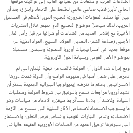
الصّناعات الغربيّة واستفادت من تقنياتها العالية إلى توظيف موقعها
الحالي كأبرز قطب صناعي عالمي للضّغط على الاتحاد وابتزازه بعد أن
تبيّن أنّها تمتلك المقوّمات الضروريّة لتصبح القوى الأعظم في المستقبل
القريب، لذلك سيحتلّ موضوع التصنيع الذي تقهقر خلال العشريات
الأخيرة مع إفلاس العديد من الصّناعات أو شرائها من قبل رأس المال
الأجنبي (صناعة السّفن، التعدين، الفولاذ، النسيج، الموادّ الطبيّة ...)
موقعا جديدا في استراتيجيات أوروبا التنمـــويّة وسيقترن مستقبلا
بموضوع الأمن القومي وبسيادة الدّول الأوروبيّة.
ومع إدراك هذه الدّول أنّ العولمة فاقمت من تبعيّة البلدان التي لم
تحرص على ضمان أمنها في مفهومه الواسع وأنّ الدولة فقدت دورها
الاستراتيجي بحكم ما تفرضه إيديولوجيا الليبراليّة الجديدة ينتظر أن
تشهد أوروبا مراجعات تسمح بالتوفيق بين شروط العولمة ومتطلّبات
السّيادة. ولاشكّ أنّ بلادنا ستتأثّر بما سيقرّره الاتحاد من سياسات وهو
ما يستوجب الاستعداد لامتصاص الآثار السلبيّة التي ستنتج عن الأزمة
الاقتصاديّة وتنامي التيّارات القوميّة واقتناص فرص التّعاون والاستثمار
التي سيوفّرها ترحيل العديد من الصناعات الأوروبيّة المقيمة حاليّا في
الصّين..