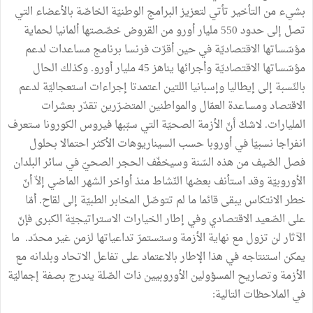
بشيء من التأخير تأتي لتعزيز البرامج الوطنيّة الخاصّة بالأعضاء التي
تصل إلى حدود 550 مليار أورو من القروض خصّصتها ألمانيا لحماية
مؤسّساتها الاقتصاديّة في حين أقرّت فرنسا برنامج مساعدات لدعم
مؤسّساتها الاقتصاديّة وأجرائها يناهز 45 مليار أورو. وكذلك الحال
بالنّسبة إلى إيطاليا وإسبانيا اللتين اعتمدتا إجراءات استعجاليّة لدعم
الاقتصاد ومساعدة العمّال والمواطنين المتضرّرين تقدّر بعشرات
المليارات. لاشكّ أنّ الأزمة الصحيّة التي سبّبها فيروس الكورونا ستعرف
انفراجا نسبيّا في أوروبا حسب السيناريوهات الأكثر احتمالا بحلول
فصل الصّيف من هذه السّنة وسيخفّف الحجر الصحيّ في سائر البلدان
الأوروبيّة وقد استأنف بعضها النّشاط منذ أواخر الشهر الماضي إلاّ أنّ
خطر الانتكاس يبقى قائما ما لم تتوصّل المخابر الطبيّة إلى لقاح. أمّا
على الصّعيد الاقتصادي وفي إطار الخيارات الاستراتيجيّة الكبرى فإنّ
الآثار لن تزول مع نهاية الأزمة وستستمرّ تداعياتها لزمن غير محدّد. ما
يمكن استنتاجه في هذا الإطار بالاعتماد على تفاعل الاتحاد وبلدانه مع
الأزمة وتصاريح المسؤولين الأوروبيين ذات الصّلة يندرج بصفة إجماليّة
في الملاحظات التالية: