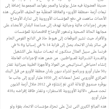
حديثة العضويّة فيه مثــل بولونيا والمجر بقواعد المجموعة إضافة إلى
تبعات أزمة «منطقة الأورو» والعلاقة المتقلّبة مع الحليف الأمريكي. هذه
الأحداث ساهمت في دفع المؤسّسات الأوروبيّة إلى تدارك الأوضاع
بعرض إجراءات ماليّة وجبائيّة تهدف إلى مساعدة البلدان الأعضاء على
مجابهة الحالة الصحيّة وتدهور الأوضاع الاقتصاديّة للمؤسّسات
والأفراد حيث تشير التوقّعات إلى هبوط حادّ في الناتج القومي الخام
في سائر بلدان الاتحاد يصل إلى قرابة 14 % في إسبانيا و8 % في
فرنسا على سبيل المثال ستكـــون له تبعـــــات سلبيّة على التّشغيل
والقــــدرة الشــــرائيّة للمــــواطنين. من ضمن هذه الإجراءات العاجلة
إنشاء احتياطي استراتيجي من الموادّ والأجهزة الطبيّة بميزانيّة تقدّر
بـ50 مليار أورو وبرنامج لشراء ديون بلدان منطقة الأورو من قبل البنك
المركزي الأوروبي تصل اعتماداته إلى 1050 مليار أورو إلى جانب ما
يوفّره صندوق الإغاثة الذي تمّ إنشاؤه في 2012 خلال أزمة الدّيون
تحت مسمّى «الآليّة الأوروبيّة للاستقرار» وتقدّر طاقة إقراضه بـ410
مليار أورو.
هذه المبالغ الكبرى التي تدلّ على تحرّك مؤسّسات الاتحاد بقوّة ولو