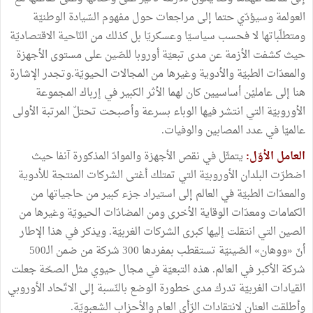
العولمة وسيؤدّي حتما إلى مراجعات حول مفهوم السّيادة الوطنيّة
ومتطلّباتها لا فحسب سياسيّا وعسكريّا بل كذلك من النّاحية الاقتصاديّة
حيث كشفت الأزمة عن مدى تبعيّة أوروبا للصّين على مستوى الأجهزة
والمعدّات الطبيّة والأدوية وغيرها من المجالات الحيويّة.وتجدر الإشارة
هنا إلى عامليْن أساسيين كان لهما الأثر الكبير في إرباك المجموعة
الأوروبيّة التي انتشر فيها الوباء بسرعة وأصبحت تحتلّ المرتبة الأولى
عالميّا في عدد المصابين والوفيات.
العامل الأوّل:
يتمثّل في نقص الأجهزة والموادّ المذكورة آنفا حيث
اضطرّت البلدان الأوروبيّة التي تمتلك أعْتى الشركات المنتجة للأدوية
والمعدّات الطبيّة في العالم إلى استيراد جزء كبير من حاجياتها من
الكمامات ومعدّات الوقاية الأخرى ومن المضادّات الحيويّة وغيرها من
الصين التي انتقلت إليها كبرى الشركات الغربيّة. ويذكر في هذا الإطار
أنّ «ووهان» الصّينيّة تستقطب بمفردها 300 شركة من ضمن الـ500
شركة الأكبر في العالم. هذه التبعيّة في مجال حيوي مثل الصحّة جعلت
القيادات الغربيّة تدرك مدى خطورة الوضع بالنّسبة إلى الاتّحاد الأوروبي
وأطلقت العنان لانتقادات الرّأي العام والأحزاب الشعبويّة.