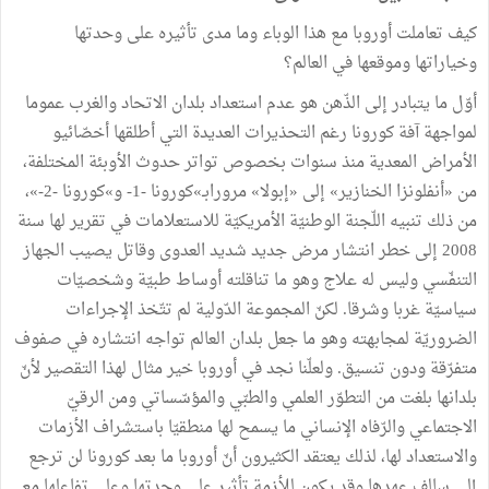
كيف تعاملت أوروبا مع هذا الوباء وما مدى تأثيره على وحدتها
وخياراتها وموقعها في العالم؟
أوّل ما يتبادر إلى الذّهن هو عدم استعداد بلدان الاتحاد والغرب عموما
لمواجهة آفة كورونا رغم التحذيرات العديدة التي أطلقها أخصّائيو
الأمراض المعدية منذ سنوات بخصوص تواتر حدوث الأوبئة المختلفة،
من «أنفلونزا الخنازير» إلى «إبولا» مرورابـ»كورونا -1- و»كورونا -2-»،
من ذلك تنبيه اللّجنة الوطنيّة الأمريكيّة للاستعلامات في تقرير لها سنة
2008 إلى خطر انتشار مرض جديد شديد العدوى وقاتل يصيب الجهاز
التنفّسي وليس له علاج وهو ما تناقلته أوساط طبيّة وشخصيّات
سياسيّة غربا وشرقا. لكنّ المجموعة الدّولية لم تتّخذ الإجراءات
الضروريّة لمجابهته وهو ما جعل بلدان العالم تواجه انتشاره في صفوف
متفرّقة ودون تنسيق. ولعلّنا نجد في أوروبا خير مثال لهذا التقصير لأنّ
بلدانها بلغت من التطوّر العلمي والطبّي والمؤسّساتي ومن الرقيّ
الاجتماعي والرّفاه الإنساني ما يسمح لها منطقيّا باستشراف الأزمات
والاستعداد لها، لذلك يعتقد الكثيرون أنّ أوروبا ما بعد كورونا لن ترجع
إلى سالف عهدها وقد يكون للأزمة تأثير على وحدتها وعلى تفاعلها مع