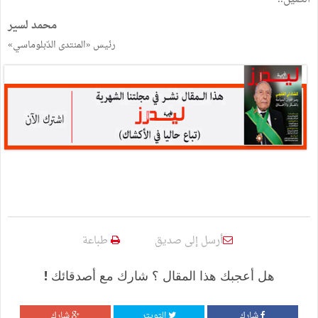
محمد لسير
رئيس «المنتدى الدّبلوماسي»
أرسل إلى صديق
طباعة
هل أعجبك هذا المقال ؟ شارك مع أصدقائك !
شارك
التويتر
شارك