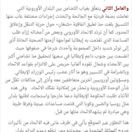
والعامل الثاني
يتعلّق بغياب التّضامن بين البلدان الأوروبيّة التي
تعاملت بصفة فرديّة مع الجائحة واتّخذت إجراءات مختلفة غاب عنها
التّنسيق بلغت حدّ تعليق اتفاقيّة «شنغان» حول حريّة التنقّل وإغلاق
الحدود. كما أنّ تردّد الاتحاد الأوروبي وبعض من أعضائه إزاء طلب
المساعدة الذي تقدّمت به إيطاليا لمواجهة أزمتها الصحيّة الحادّة أدّى
إلى توتّر شديد داخل المجموعة وأحدث شرخا في صفوفها حيث
انقسمت بين جنوب داعم لإيطاليا في سعيها لتحقيق مدّ تضامني أكبر
بين الأعضاء وشمال تقوده ألمانيا حريص على الالتزام بقواعد الاتّحاد
وبالصّرامة في التّسيير وهو ما أثار غضب رئيس الوزراء الإيطالي
ومسؤولين أوروبيين آخرين متعاطفين معه وأدّى إلى مناكفات تقلّل من
شأن الوحدة الأوروبيّة وتحذّر من إمكانيّة تفكّك الاتّحاد. وفي هذه
الأثناء طلبت الحكومة الإيطاليّة دعما خارجيّا واستجابت لطلبها بلدان
مثل روسيا والصّين وكوبا التي قدّمت مساعدات عينيّة وفرقا طبيّة
وهي مبادرة لم يشهدالاتّحاد مثلها من قبل.
هذا التطوّر غير المتوقّع يأتي في ظرف عانى فيه الاتّحاد من تأثيرات
خروج المملكة المتّحدة من عضويّته ومن تنطّع وعدم التزام بلدان