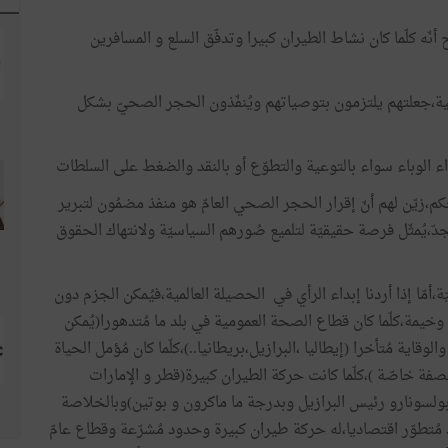
ّه كلّما كان نشاط الطيران كبيرا وتدفّق السلع و المسافرين
سية،جعلتهم يلتزمون بتوصياتهم ويُنفّذون الحجر الصحيّ بشكل
ء الوباء سواء بالتوعية والتطوّع أو بالنقد والضغط على السلطات
م،زيّن لهم أنّ إقرار الحجر الصحي العامّ هو منفذ مضمُون لتبرير
ّ،يُمثّل فرصة حقيقيّة لتلميع صُورهم السياسيّة ولانتهاك الحقوق
أمّا إذا أردنا إبداء الرأي في الحصيلة العالمية،فيُمكن الجزم دون
 وخيمة،كلّما كان قطاع الصحة العمومية في بلد ما مُتدهورا(يُمكن
وقاية مُتأخرا (إيطاليا ،البرازيل،بريطانيا..)،كلّما كان مُؤمل الحياة
ا بصفة خاصّة )،كلّما كانت حركة الطيران كبيرة(قطر و الإمارات
 بولسونارو رئيس البرازيل وبدرجة ما ماكرون و بوتين)وبالخلاصة
د مُتطوّر اقتصاديا،له حركة طيران كبيرة وحدود مُشرّعة وقطاع عامّ