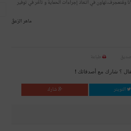
أنا ومُتعجرف،تهاون في اتخاذ إجراءات الحماية و تأخّر في توفير
ماهر الزعڨ
صديق
طباعة
قال ؟ شارك مع أصدقائك !
التويتر
شارك