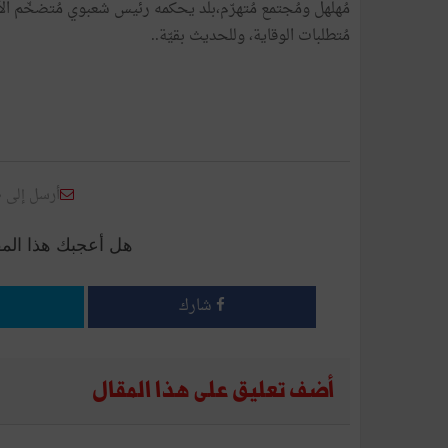
مُهلهل ومُجتمع مُتهرّم،بلد يحكمه رئيس شعبوي مُتضخّم ال
مُتطلبات الوقاية، وللحديث بقيّة..
أرسل إلى 
هل أعجبك هذا الم
شارك
أضف تعليق على هذا المقال