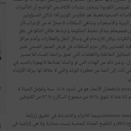
فيروس الكورونا يتجاوز عشرات الآلاف،من الواضح أن التأثيرات
عكاساته الصحيّة،مُغيظ هو تطاوس الوزير،أمّا تذاكي المسؤولين
الريبة والاستغراب وتباهي السلطات لا محلّ له من الإعراب،لأنّ
ين،فجميعكم يتذكّر تخبّط الحكومة وتردّدها ،فكان التلكؤ في غلق
لكليات..وكان الازدحام في وسائل النقل والمطارات وأمام مراكز
لمُراقبة المُصابين وكان حزم السلطات في فرض الحجر الصحي مُثير
التحاليل الخاطئة والكمّامات التي تعبق برائحة الفساد أمّا مصير
. وغير ذلك من الهِنات التي لو واصلنا تِعدادها لاتهمونا بالصيد في
تي أدّت إلى الحدّ من خطورة الوباء والتي لا علاقة لها ببركة الأولياء
ي :
طبيعة الهرم العُمريّ للشعب التونسي (la pyramide des âges)،فمعدّل الأعمار هو في حُدود 31.4 سنة ومُؤمل الحياة لا
يتجاوز 74 سنة ونسبة الأشخاص الذين تتجاوز أعمارهم 65 عاما لا تفوق % 10 من مجموع السكّان( % 97 من المُتوفين
وجود "ذاكرة مناعية "صلبة لدى التونسيين (mémoire immunitaire)،نتيجة الالتزام والانضباط في تطبيق رُزنامة
التلاقيح ،في حين أن العديد من التلاقيح مثل الب.س.ج(BCG) و التلقيح المضادّ للحصبة ليست مجانية ولا هي إلزامية في
ا