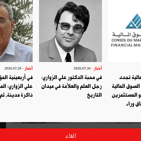
أخبار
أخبار
- 2026.07.29
- 2026.07.30
الية تجدد
في محبة الدكتور علي الزواري:
في أربعينية المؤ
السوق المالية
رجل العلم والعلاّمة في ميدان
علي الزواري: الم
و المستثمرين
التاريخ
ذاكرة مدينة، ثم
ق وراء
لحياة العادية لمليارات من البشر و كانت لها تداعيات اقتصادية
الغاء
مات بين الدُول وكشفت نفاق وتهافت الحكومات ولا يعرف إلاّ