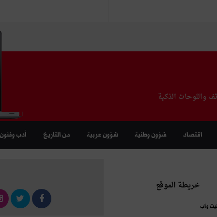
تف واللوحات الذكية
اقتصاد
شؤون وطنية
شؤون عربية
من التاريخ
أدب وفنون
خريطة الموقع
نيت واب