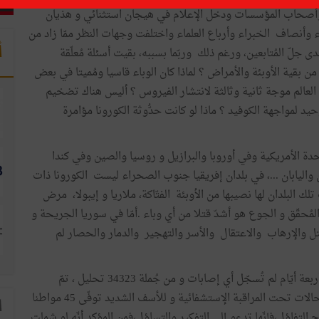
 وأصحاب المؤسسات ودخل الإعلام في هيجان استثنائي و هذيان
 وأنصاف الخبراء وأرباع العلماء واختلفت وجهات النظر ممّا زاد من
أ
ى جلّ المُتابعين، ورغم ذلك وربّما بسببه، بقيت أسئلة مُعلّقة
 بقية الأوبئة والأمراض ؟ لماذا كان الوباء قاسيا ومُميتا في بعض
 العالم موجة ثانية وثالثة لانتشار الفيروس ؟ أليس هناك تضخيم
د لمواجهة الكوفيد ؟ ماذا لو كانت حدُّوثة الكورونا مؤامرة
تحدة الأمريكية وفي أوروبا والبرازيل و روسيا والصين وفي كندا
 واليابان ...، في بلدان إفريقيا جنوب الصحراء ليست الكورونا ذات
لك البلدان لها نصيبها من الأوبئة الفتّاكة، ملاريا و إيبولا، مرض
لمُحقّق و الجوع هو أشدّ قتلا من أي وباء .أمّا في سوريا الجريحة و
قتل والإرهاب والاعتقال والأسر والتهجير والدمار والحصار لم
لا شكّ أنكم اطّلعتم على نشرة الكورونا ليوم 13 ماي،فمنذ أربعة أيّام لم تُسجّل أي إصابات و من جُملة 34323 تحليل ، تمّ
إحصاء 1032 إصابة أي أقلّ من% 3،شُفي أغلبهم وبقيت 5 حالات تحت المراقبة الإستشفائية و للأسف الشديد توفّى 45 مواطنا
ا
التفاؤل،فإنّها تدعو إلى التفكير والتساؤل،فمن المؤكد أنّه لو شملت