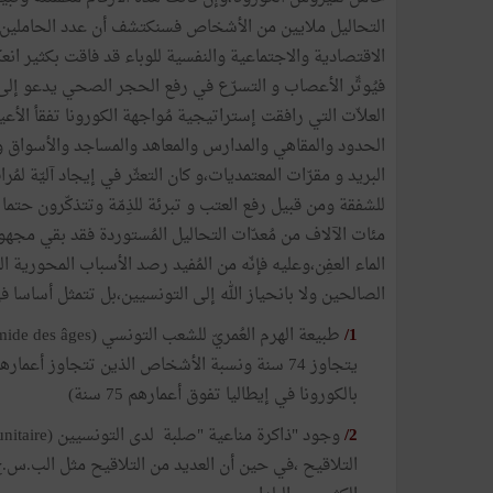
التحاليل ملايين من الأشخاص فسنكتشف أن عدد الحاملين ل
الاقتصادية والاجتماعية والنفسية للوباء قد فاقت بكثير ان
فيُوتِّر الأعصاب و التسرّع في رفع الحجر الصحي يدعو إلى 
العلاّت التي رافقت إستراتيجية مُواجهة الكورونا تفقأ الأع
الحدود والمقاهي والمدارس والمعاهد والمساجد والأسواق وا
البريد و مقرّات المعتمديات،و كان التعثّر في إيجاد آليّة 
للشفقة ومن قبيل رفع العتب و تبرئة للذِمّة وتتذكّرون حتما 
مئات الآلاف من مُعدّات التحاليل المُستوردة فقد بقي مجهول.
الماء العفِن،وعليه فإنّه من المُفيد رصد الأسباب المحورية ال
الصالحين ولا بانحياز الله إلى التونسيين،بل تتمثل أساسا ف
1/
بالكورونا في إيطاليا تفوق أعمارهم 75 سنة)
2/