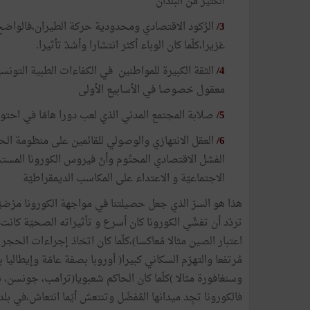
الكثير من البلدان
3/
الرُكود الاقتصادي ومحدودية حركة الطيران،فالواضح أن
غزيرا،كلّما كان الوباء أكثر انتشارا وأشدّ تأثيرا.
4/
الثقة الكبيرة للمواطنين في الكفاءات الطبية التون
معقول خصوصا في الأسابيع الأولى
5/
صلابة المجتمع المدني الذي لعب دورا هامّا في احتوا
6/
العقل الانتهازي والوصولي للقائمين على منظومة الحك
الفشل الاقتصادي المحتُوم وأنّ فيروس الكورونا المستجد
الاجتماعيّة و الاعتداء على المكاسب الديمقراطيّة
هذا هو السرّ الذي جعل حصيلتنا في مواجهة الكورونا مرْضيّة،
تردّد أن تفشّي الكورونا كان أسرع و تأثيراته الصحيّة كانت
اعتبار الصين مثالا مُعاكسا)،كلّما كان اتخاذ إجراءات الحجر وال
مُرتفعا والتهرّم السكاني كبيرا( أوروبا بصفة عامّة وإيطالي
وسنغافورة مثالا )كلّما كان الحاكم شعبويا(ترامب، جونسن،
فالكورونا تجِد ميدانها المُفضّل وتنتعش أيّما انتعاش،في بل