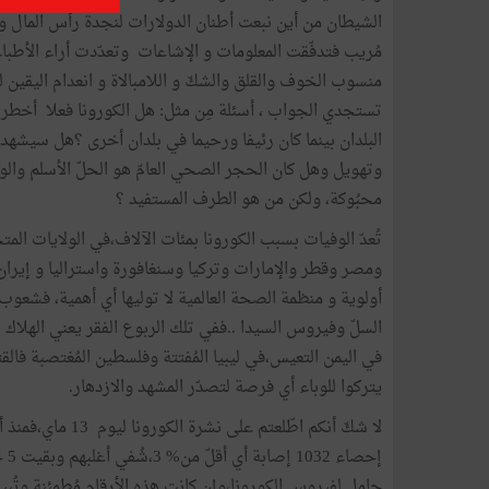
الشيطان من أين نبعت أطنان الدولارات لنجدة رأس المال
مُريب فتدفّقت المعلومات و الإشاعات وتعدّدت أراء الأطباء
منسوب الخوف والقلق والشكّ و اللامبالاة و انعدام اليقين لد
تستجدي الجواب ، أسئلة مِن مثل: هل الكورونا فعلا أخطر من
البلدان بينما كان رئيفا ورحيما في بلدان أخرى ؟هل سيشهد
وتهويل وهل كان الحجر الصحي العامّ هو الحلّ الأسلم والوحي
محبُوكة، ولكن من هو الطرف المستفيد ؟
تُعدّ الوفيات بسبب الكورونا بمئات الآلاف،في الولايات الم
ومصر وقطر والإمارات وتركيا وسنغافورة واستراليا و إيران
أولوية و منظمة الصحة العالمية لا توليها أي أهمية، فشعوب ت
السلّ وفيروس السيدا ..ففي تلك الربوع الفقر يعني الهلاك ا
في اليمن التعيس،في ليبيا المُفتتة وفلسطين المُغتصبة فال
يتركوا للوباء أي فرصة لتصدّر المشهد والازدهار.
حامل لفيروس الكورونا،وإن كانت هذه الأرقام مُطمئنة وتُبيح 