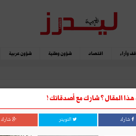
ف وآراء
اقتصاد
شؤون وطنية
شؤون عربية
ذا المقال ؟ شارك مع أصدقائك !
نا ..!
شارك
التويتر
شارك