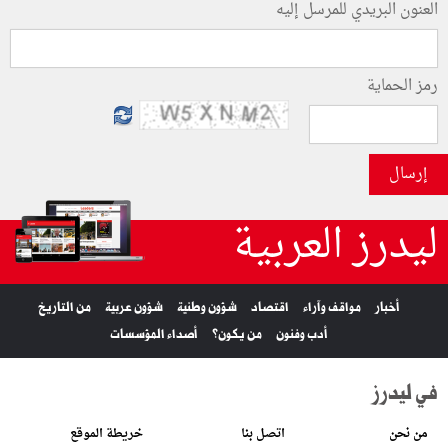
العنون البريدي للمرسل إليه
رمز الحماية
إرسال
ليدرز العربية
أخبار
مواقف وآراء
اقتصاد
شؤون وطنية
شؤون عربية
من التاريخ
أدب وفنون
من يكون؟
أصداء المؤسسات
في ليدرز
من نحن
اتصل بنا
خريطة الموقع