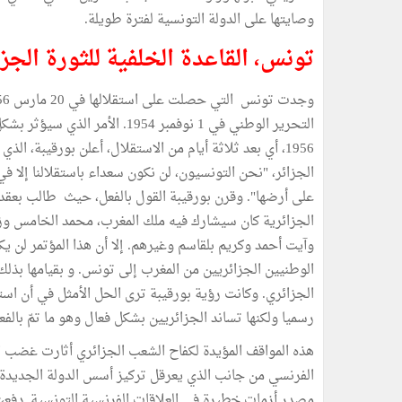
وصايتها على الدولة التونسية لفترة طويلة.
تونس، القاعدة الخلفية للثورة الجزائرية 956
1956، أي بعد ثلاثة أيام من الاستقلال، أعلن بورقيبة، 
الجزائر، "نحن التونسيون، لن نكون سعداء باستقلالنا إلا في
الجزائرية كان سيشارك فيه ملك المغرب، محمد الخامس وزع
وآيت أحمد وكريم بلقاسم وغيرهم. إلا أن هذا المؤتمر لن ي
الوطنيين الجزائريين من المغرب إلى تونس. و بقيامها بذلك
الجزائري. وكانت رؤية بورقيبة ترى الحل الأمثل في أن 
رسميا ولكنها تساند الجزائريين بشكل فعال وهو ما تمّ بالفعل
هذه المواقف المؤيدة لكفاح الشعب الجزائري أثارت غضب ا
الفرنسي من جانب الذي يعرقل تركيز أسس الدولة الجديدة 