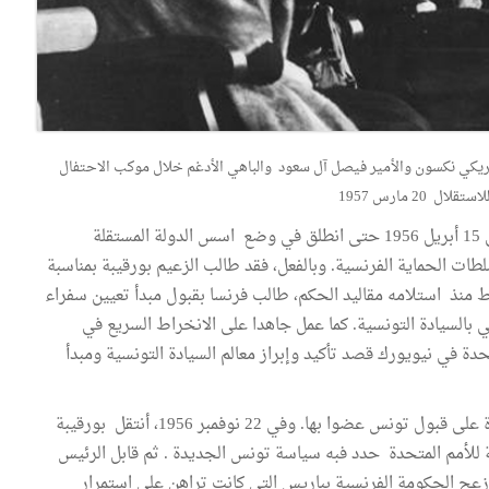
مريكي نكسون والأمير فيصل آل سعود والباهي الأدغم خلال موكب الاحتفال
ال 20 مارس 1957
ومنذ أن تولى الزعيم بورقيبة رئاسة الحكومة التونسية في 15 أبريل 1956 حتى انطلق في وضع اسس الدولة المستقلة
ات الحماية الفرنسية. وبالفعل، فقد طالب الزعيم بورقيبة بمناسبة
لخارجية في 3 ماي 1956 أي بعد 18 يوما فقط منذ استلامه مقاليد الحكم، طالب فرنسا بقبول مبدأ تعيين سفراء
 بالسيادة التونسية. كما عمل جاهدا على الانخراط السريع في
دة في نيويورك قصد تأكيد وإبراز معالم السيادة التونسية ومبدأ
وفي 12 نوفمبر 1956 صادقت الجمعية العامّة للأمم المتحدة على قبول تونس عضوا بها. وفي 22 نوفمبر 1956، أنتقل بورقيبة
 للأمم المتحدة حدد فبه سياسة تونس الجديدة . ثم قابل الرئيس
أزعج الحكومة الفرنسية بباريس التي كانت تراهن على استمرار