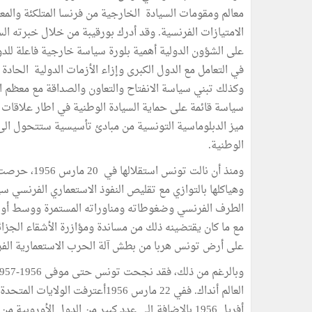
معالم ومقومات السيادة الخارجية من فرنسا المتلكئة والم
الامتيازات الفرنسية. وقد أدرك بورقيبة من خلال خبرته ال
على الشؤون الدولية أهمية بلورة سياسة خارجية فاعلة للدولة
في التعامل مع الدول الكبرى وإزاء الأزمات الدولية الحادة
وكذلك تبني سياسة الانفتاح والتعاون والصداقة مع معظم 
سياسة قائمة على حماية السيادة الوطنية في اطار علاقات
ميز الدبلوماسية التونسية من مبادئ تأسيسية ستتحول الى
الوطنية.
ومنذ أن نالت 
وهياكلها بالتوازي مع تقليص النفوذ الاستعماري الفرنسي سي
الطرف الفرنسي وضغوطاته ومناوراته المستمرة ووسط أوض
مع ما كان يقتضينه ذلك من مساندة ومؤازرة الأشقاء الجزائ
على أرض تونس هربا من بطش آلة الحرب الاستعمارية الفر
العالم أنداك. ففي 22 مارس 1956أع
أفريل 1956 بالإضافة إلي عدد كبير من الدول الأوروبية