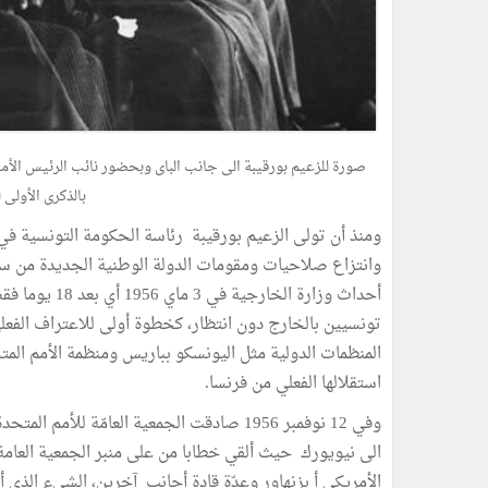
صورة للزعيم بورقيبة الى جانب الباى وبحضور نائب الرئيس الأ
بالذكرى الأولى للاستقل
وانتزاع صلاحيات ومقومات الدولة الوطنية الجديدة من سلط
أحداث وزارة ا
تونسيين بالخارج دون انتظار، كخطوة أولى للاعتراف الفعلي
المنظمات الدولية مثل اليونسكو بباريس ومنظمة الأمم المتح
استقلالها الفعلي من فرنسا.
الى نيويورك حيث ألقي خطابا من على منبر الجمعية العامة
الأمريكي أ بزنهاور وعدّة قادة أجانب آخرين، الشيء الذي 