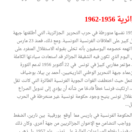
1-1962
وجدت تونس التي حصلت على استقلالها في 20 مارس 1956 نفسها متورطة في حرب التحرير الجزائرية، التي أطلقتها جبهة
التحرير الوطني في 1 نوفمبر 1954. الأمر الذي سيؤثر بشكل كبير على العلاقات الفرنسية التونسية. ومع ذلك، فمنذ 23 مارس
الذي اتهمه خصومه اليوسفيون بأنه تخلى بقبوله الاستقلال المنفرد على
 اليوم الذي تكون فيه الشقيقة الجزائر قد استعادت سيادتها الكاملة
على أرضها". وقرن بورقيبة القول بالفعل، حيث طالب بعقد مؤتمر مغاربي كبيرً في تونس في 22 أكتوبر 1956 لدعم الثورة
ماء جبهة التحرير الوطني التاريخيين، أحمد بن بيلا، بوضياف
كتمل حيث اختطفت القوات الجوية الفرنسية الطائرة التي كانت تقل
، ارتكبت فرنسا خطأً فادحًا من شأنه أن يؤدي إلى تدويل الصراع
استقلال تونس يتيح وجود حكومة تونسية غير منخرطة في الحرب
...
لحكومة الفرنسية في باريس مما أوقع بورقيبة بين نارين، الضغط
وواجب التضامن مع الإخوان الجزائريين من جهة أخرى. وكان ذلك
مصدر أزمات خطيرة في العلاقات الفرنسية التونسية دفعت فرنسا بقطع المساعدات المالية على تونس عام 1957. بل ذهب