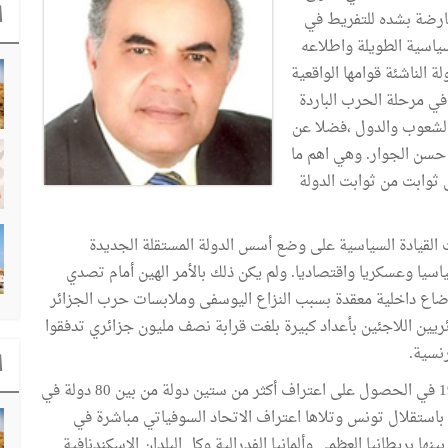
ا
عارضة بشده للتفريط في
سياسية الطويلة واطلاعه
 الناشئة قوامها الواقعية
 في مرحلة الحرب الباردة
الشعوب والدول ،فضلا عن
 حسن الجوار. وهي اهم ما
 ثوابت من ثوابت الدولة
تونس استقلالها في 20 مارس 1956، حرصت القيادة السياسية على وضع أسس الدولة المستقلة الجديدة
اسيا وعسكريا واقتصاديا. ولم يكن ذلك بالأمر الهين أمام تصدي
اع داخلية معقدة بسبب النزاع اليوسفى وملابسات حرب الجزائر
ريين اللاجئين بأعداد كبيرة بلغت قرابة نصف مليون جزائري تدفقوا
نسية.
ا
وبالرغم من ذلك، فقد نجحت تونس حتى موفى 1956-1957 في الحصول على اعتراف أكثر من ستين دولة من بين 80 دولة في
ترفت الولايات المتحدة باستقلال تونس وتلاها اعتراف الاتحاد السوفياتي مباشرة في
 من بينها بريطانيا العظمى وألمانيا الفدرالية وكل البلدان الإسكندنافية