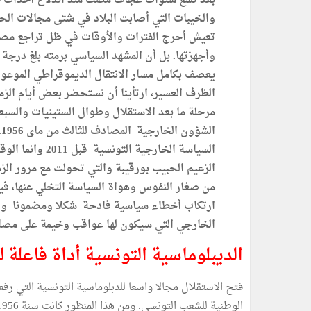
والخيبات التي أصابت البلاد في شتى مجالات الح
تعيش أحرج الفترات والأوقات في ظل تراجع مصدا
وأجهزتها. بل أن المشهد السياسي برمته بلغ درجة م
يعصف بكامل مسار الانتقال الديموقراطي الموعود
الظرف العسير، ارتأينا أن نستحضر بعض أيام الز
مرحلة ما بعد الاستقلال وطوال الستينيات والسبع
ا
السياسة الخارجي
من صغار النفوس وهواة السياسة التخلي عنها، فيم
ارتكاب أخطاء سياسية فادحة شكلا ومضمونا والز
الخارجي التي سيكون لها عواقب وخيمة على مصا
الديبلوماسية التونسية أداة فاعلة ل
فتح الاستقلال مجالا واسعا للدبلوماسية التونسية التي رف