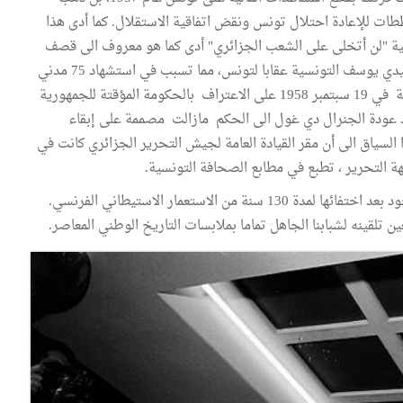
ات للإعادة احتلال تونس ونقض اتفاقية الاستقلال. كما أدى هذا
ية "لن أتخلى على الشعب الجزائري" أدى كما هو معروف الى قصف
القوات الجوية الفرنسية في 8 فبراير 1958 لقرية ساقية سيدي يوسف التونسية عقابا لتونس، مما تسبب في استشهاد 75 مدني
ومئات الجرحى. وبالرغم من ذلك كله، أقدم الرئيس بورقيبة في 19 سبتمبر 1958 على الاعتراف بالحكومة المؤقتة للجمهورية
د عودة الجنرال دي غول الى الحكم مازالت مصممة على إبقاء
 السياق الى أن مقر القيادة العامة لجيش التحرير الجزائري كانت في
هة التحرير ، تطبع في مطابع الصحافة التونسية.
وهكذا، أسهمت تونس في انبعاث الدولة الجزائرية الى الوجود بعد اختفائها لمدة 130 سنة من الاستعمار الاستيطاني الفرنسي.
ن تلقينه لشبابنا الجاهل تماما بملابسات التاريخ الوطني المعاصر.