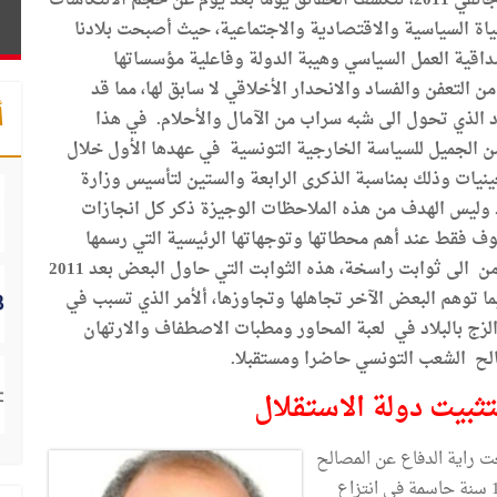
بعد تسع سنوات عجاف مضت منذ اندلاع أحداث جانفي 2011، تتكشف الحقائق يوما بعد يوم عن حجم الانتكاسات
ياة السياسية والاقتصادية والاجتماعية، حيث أصبحت بلادنا
قية العمل السياسي وهيبة الدولة وفاعلية مؤسساتها
ن التعفن والفساد والانحدار الأخلاقي لا سابق لها، مما قد
أ
 الذي تحول الى شبه سراب من الآمال والأحلام. في هذا
من الجميل للسياسة الخارجية التونسية في عهدها الأول خلال
ينيات وذلك بمناسبة الذكرى الرابعة والستين لتأسيس وزارة
لشؤون الخارجية المصادف للثالث من ماى 1956. وليس الهدف من هذه الملاحظات الوجيزة ذكر كل انجازات
ة التونسية قبل 2011 وانما الوقوف فقط عند أهم محطاتها وتوجهاتها الرئيسية التي رسمها
الزعيم الحبيب بورقيبة والتي تحولت مع مرور الزمن الى ثوابت راسخة، هذه الثوابت التي حاول البعض بعد 2011
ا توهم البعض الآخر تجاهلها وتجاوزها، ألأمر الذي تسبب في
ج بالبلاد في لعبة المحاور ومطبات الاصطفاف والارتهان
لح الشعب التونسي حاضرا ومستقبلا.
تثبيت دولة الاستقلال
عت راية الدفاع عن المصالح
الوطنية للشعب التونسي. ومن هذا المنظور كانت سنة 1956 سنة حاسمة في انتزاع