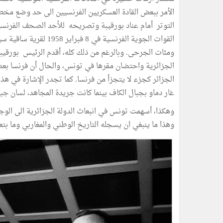
الأمر ببعض القادة العسكريين الفرنسيين الى حد وضع مخطط
التوتر أمام عناد بورقيبة وتصريحه للأحد الصحف الفرنس
الجزائرية واحتضان مقرها في تونس، والحال أن فرنسا بع
الجزائر كجزء لا يتجزأ من فرنسا. كما تجدر الإشارة في هذا
غار دماو بجبال الكاف بينما كانت جريدة المجاهد، لسان جب
وهذا ما ينبغي ان يسجله التاريخ الوطني والمغاربي وما بتعي