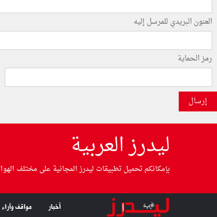
العنون البريدي للمرسل إليه
رمز الحماية
إرسال
ليدرز العربية
بإمكانكم تحميل تطبيقات ليدرز المجانية على مختلف الهوا
أخبار
مواقف وآراء