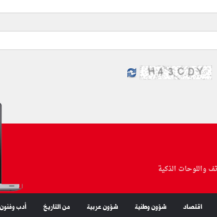
تف واللوحات الذكية
اقتصاد
شؤون وطنية
شؤون عربية
من التاريخ
أدب وفنون