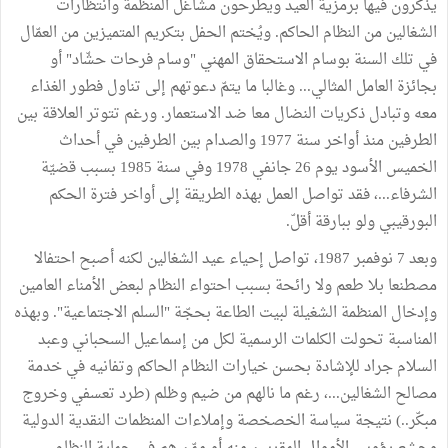
يذكرون فيها برمزية العيد ويطرحون مشاغل المنظمة وانتظارات
الشغالين من النظام الحاكم. ويُختم الحفل بتكريم المتميزين من العمّال
في تلك السنة بوسام الاستحقاق المهني "وسام فرحات حشّاد" أو
بجائزة العامل المثالي... وغالبا ما يتمّ دعوتهم إلى تناول فطور الغذاء
معه وتبادل ذكريات النضال معا ضد الاستعمار. ورغم تتوتر العلاقة بين
الطرفين منذ أواخر سنة 1977 والصدام بين الطرفين في أحداث
الخميس الأسود يوم 26 جانفي 1978 وفي سنة 1985 بسبب قضيّة
الشرفاء...، فقد تواصل العمل بهذه الطريقة إلى أواخر فترة الحكم
البورقيبي ولو ببارقة أقلّ.
وبعد 7 نوفمبر 1987، تواصل إحياء عيد الشغالين لكنه أصبح احتفالا
مصطنعا بلا طعم ولا رائحة بسبب احتواء النظام لبعض الأمناء العامين
وإدخال المنظمة الشغيلة لبيت الطاعة بحجّة "السلم الاجتماعية". وبهذه
المناسبة تحولت الكلمات الرسمية لكل من إسماعيل السحباني وعبد
السلام جراد للإشادة بحسن خيارات النظام الحاكم وتفانيه في خدمة
مصالح الشغالين...، رغم ما نالهم من ضيم وظلم (طرد تعسفي وخروج
مبكّر..) نتيجة سياسة الخصخصة وإملاءات المنظمات النقدية الدولية