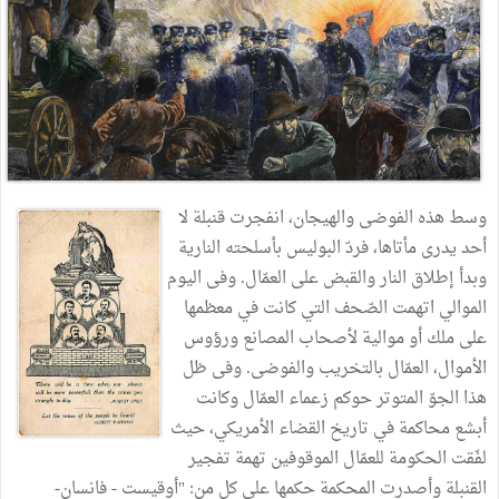
وسط هذه الفوضى والهيجان، انفجرت قنبلة لا
أحد يدرى مأتاها، فردّ البوليس بأسلحته النارية
وبدأ إطلاق النار والقبض على العمّال. وفى اليوم
الموالي اتهمت الصّحف التي كانت في معظمها
على ملك أو موالية لأصحاب المصانع ورؤوس
الأموال، العمّال بالتخريب والفوضى. وفى ظل
هذا الجوّ المتوتر حوكم زعماء العمّال وكانت
أبشع محاكمة في تاريخ القضاء الأمريكي، حيث
لفّقت الحكومة للعمّال الموقوفين تهمة تفجير
القنبلة وأصدرت المحكمة حكمها على كل من: "أوقيست - فانسان-