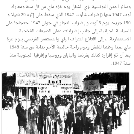
وسائر المدن التونسية بزيّ الشغل يوم غرّة ماي من كل سنة ومعارك
أوت 1947 منها (إضراب 4 أوت 1947 الذي سقط على إثره 29 قتيلا و
150 جريحا يوم 5 أوت و إضراب التجار في جوان 1947 احتجاجا على
السياسة الجبائية، إلى جانب إضرابات عمال الضيعات الفلاحية
الاستعمارية...، إلى اقتلاع اعتراف الباي والمستعمر الفرنسي بيوم غرّة
ماي عيدا وطنيا للشغل ويوم راحة خالصة الأجر بداية من سنة 1948
بعد أن تمّ إقراره كذلك بفرنسا واليابان وروسيا وإفرقيا الجنوبية منذ
سنة 1947.