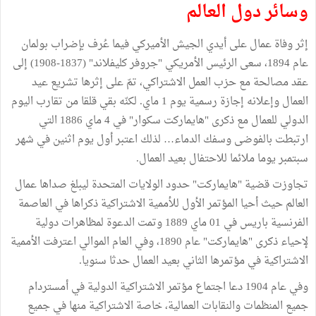
وسائر دول العالم
إثر وفاة عمال على أيدي الجيش الأميركي فيما عُرف بإضراب بولمان
عام 1894، سعى الرئيس الأمريكي "جروفر كليفلاند" (1837-1908) إلى
عقد مصالحة مع حزب العمل الاشتراكي، تمّ على إثرها تشريع عيد
العمال وإعلانه إجازة رسمية يوم 1 ماي. لكنّه بقي قلقا من تقارب اليوم
الدولي للعمال مع ذكرى "هايماركت سكوار" في 4 ماي 1886 التي
ارتبطت بالفوضى وسفك الدماء… لذلك اعتبر أول يوم اثنين في شهر
سبتمبر يوما ملائما للاحتفال بعيد العمال.
تجاوزت قضية "هايماركت" حدود الولايات المتحدة ليبلغ صداها عمال
العالم حيث أحيا المؤتمر الأول للأممية الاشتراكية ذكراها في العاصمة
الفرنسية باريس في 01 ماي 1889 وتمت الدعوة لمظاهرات دولية
لإحياء ذكرى "هايماركت" عام 1890، وفي العام الموالي اعترفت الأممية
الاشتراكية في مؤتمرها الثاني بعيد العمال حدثا سنويا.
وفي عام 1904 دعا اجتماع مؤتمر الاشتراكية الدولية في أمستردام
جميع المنظمات والنقابات العمالية، خاصة الاشتراكية منها في جميع