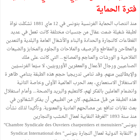
فترة الحماية
منذ انتصاب الحماية الفرنسية بتونس في 12 ماي 1881 تشكلت نواة
لطبقة شغيلة ضمت عمّال من جنسيات مختلفة كانت تعمل في عديد
القطاعات كالنجارة والحدادة والبناء والأشغال العامة والبلدية والتعدين
والمطاحن والمقاطع والرصيف والملاحات والجلود والمخابز والضيعات
الفلاحية و الورشات والمناجم والمصانع... التي كانت على ملك
الصناعيين ورجال الأعمال والمعمّرين الأوروبيّين، لا سيّما الفرنسيّين
والإيطاليّين منهم. وقد تنامى تدريجيا حجم هذه الطبقة بتنامي ظاهر ة
الاستغلال الاستعماري، بعد الحرب العالمية الأولى وخاصة الثانية
وانضمام العاملين بالفكر لهم، كالتعليم والبريد والصحة... وأمام استغلال
هذه الطبقة من قبل مشغليهم، كان من الطبيعي أن يفكر الشغالون في
بعث نقابات تدافع عن مصالحهم المادية والمعنوية. وتأكيدا لذلك نشأت
منذ سنة 1893 "الغرفة النقابية لعمال الخشب والنجارين
بتونس"Chambre Syndicale des Ouvriers charpentiers et menuisiers"
و "النقابة الدولية لعمال النجارة بتونس" Syndicat International des