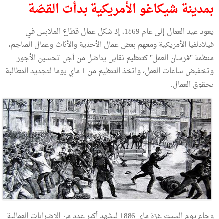
بمدينة شيكاغو الأمريكية بدأت القصّة
يعود عيد العمال إلى عام 1869، إذ شكل عمال قطاع الملابس في
فيلادلفيا الأمريكية ومعهم بعض عمال الأحذية والأثاث وعمال المناجم،
منظمة "فرسان العمل" كتنظيم نقابى يناضل من أجل تحسين الأجور
وتخفيض ساعات العمل، واتخذ التنظيم من 1 ماي يوما لتجديد المطالبة
بحقوق العمال.
وجاء يوم السبت غرّة ماي 1886 ليشهد أكبر عدد من الإضرابات العمالية