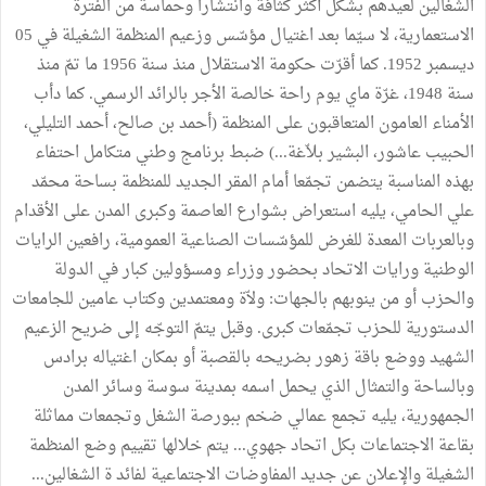
الشغالين لعيدهم بشكل أكثر كثافة وانتشارا وحماسة من الفترة
الاستعمارية، لا سيّما بعد اغتيال مؤسّس وزعيم المنظمة الشغيلة في 05
ديسمبر 1952. كما أقرّت حكومة الاستقلال منذ سنة 1956 ما تمّ منذ
سنة 1948، غرّة ماي يوم راحة خالصة الأجر بالرائد الرسمي. كما دأب
الأمناء العامون المتعاقبون على المنظمة (أحمد بن صالح، أحمد التليلي،
الحبيب عاشور، البشير بلاّغة...) ضبط برنامج وطني متكامل احتفاء
بهذه المناسبة يتضمن تجمّعا أمام المقر الجديد للمنظمة بساحة محمّد
علي الحامي، يليه استعراض بشوارع العاصمة وكبرى المدن على الأقدام
وبالعربات المعدة للغرض للمؤسّسات الصناعية العمومية، رافعين الرايات
الوطنية ورايات الاتحاد بحضور وزراء ومسؤولين كبار في الدولة
والحزب أو من ينوبهم بالجهات: ولاّة ومعتمدين وكتاب عامين للجامعات
الدستورية للحزب تجمّعات كبرى. وقبل يتمّ التوجّه إلى ضريح الزعيم
الشهيد ووضع باقة زهور بضريحه بالقصبة أو بمكان اغتياله برادس
وبالساحة والتمثال الذي يحمل اسمه بمدينة سوسة وسائر المدن
الجمهورية، يليه تجمع عمالي ضخم ببورصة الشغل وتجمعات مماثلة
بقاعة الاجتماعات بكل اتحاد جهوي... يتم خلالها تقييم وضع المنظمة
الشغيلة والإعلان عن جديد المفاوضات الاجتماعية لفائد ة الشغالين...