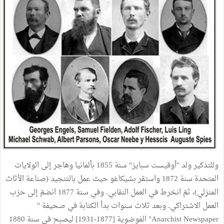
وللتذكير ولد "أوقيست سبايز" سنة 1855 بألمانيا وهاجر إلى الولايات
المتحدة سنة 1872 واستقر بشيكاغو حيث عمل بالتنجيد (صناعة الأثاث
المنزلي)، ثمّ انخرط في العمل النقابي. وفي سنة 1877 انضمّ إلى حزب
العمل الاشتراكي. وبعد ثلاث سنوات بدأ الكتابة في صحيفة "
Anarchist Newspaper" الفوضوية [1877-1931] ليصبح في سنة 1880