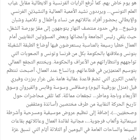
هو يوم خاصّ بهم. كما تُرفع الرايات الفرنسية و الايطالية مقابل غياب
العلم التونسي... ويرددون نشيد الأممية العمالية والنشيدَيْنِ الفرنسي
والإيطالي بحضور أفراد عائلاتهم من نساء وأطفال و تلاميذ وشبان
وشيوخ... وفي حدود منتصف النهار يتوجهون إلى مقرّ بورصة الشغل،
حيث يلقي رئيس الجامعة وأعضائها وبعض المسؤولين النقابيّين أمام
العمال خطبا رسيمة بالمناسبة يستعرضون فيها أوضاع الطبقة الشغيلة
بتونس وعلاقتها بالحكومة بكل من فرنسا وتونس و الصعوبات التي
تواجههم وانتظاراتهم من الأعراف والحكومة. ويختتم التجمّع العمالي
بتوسيم المتميّزين في قطاعاتهم. وباتساع عدد العمال، أصبحت تنتظم
بالمدن الكبرى التي تضمّ قاعدة عمّالية هامة على غرار بنزرت وفيري
فيل (منزل بورقيبة اليوم) وصفاقس وسوسة وقابس والقيروان وسوق
الأربعاء وباجة وماطر... تجمّعات مماثلة. كما تلقى محاضرات حول
تاريخ الحركة النقابية من طرف مختصين (أساتذة ومثقفين
وصحفيّين...)، إضافة إلى تنظيم عروض موسيقية ومسرحية وأشرطة
سينمائية وألعاب فرجوية...، مجانية لفائدة العمال وعائلاتهم بقاعات
السينما والساحات العامة في اليومين أو الثلاثة أيّام التي تسبق غرّة
ماي.