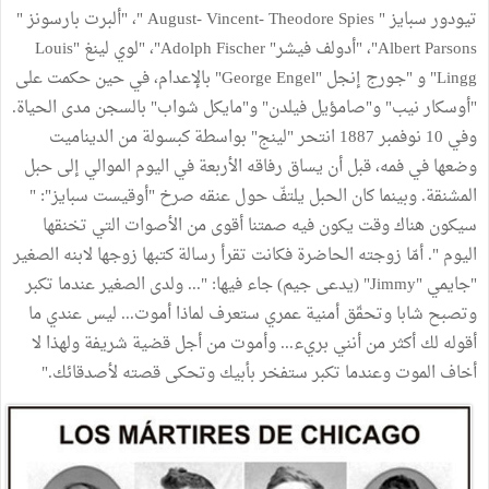
تيودور سبايز " August- Vincent- Theodore Spies "، "ألبرت بارسونز "
Albert Parsons"، "أدولف فيشر" Adolph Fischer"، "لوي لينغ "Louis
Lingg" و "جورج إنجل "George Engel" بالإعدام، في حين حكمت على
"أوسكار نيب" و"صامؤيل فيلدن" و"مايكل شواب" بالسجن مدى الحياة.
وفي 10 نوفمبر 1887 انتحر "لينج" بواسطة كبسولة من الديناميت
وضعها في فمه، قبل أن يساق رفاقه الأربعة في اليوم الموالي إلى حبل
المشنقة. وبينما كان الحبل يلتفّ حول عنقه صرخ "أوقيست سبايز": "
سيكون هناك وقت يكون فيه صمتنا أقوى من الأصوات التي تخنقها
اليوم ". أمّا زوجته الحاضرة فكانت تقرأ رسالة كتبها زوجها لابنه الصغير
"جايمي "Jimmy" (يدعى جيم) جاء فيها: "... ولدى الصغير عندما تكبر
وتصبح شابا وتحقّق أمنية عمري ستعرف لماذا أموت... ليس عندي ما
أقوله لك أكثر من أنني بريء... وأموت من أجل قضية شريفة ولهذا لا
أخاف الموت وعندما تكبر ستفخر بأبيك وتحكى قصته لأصدقائك."