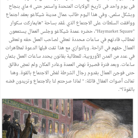
فى يوم واحد فى تاريخ الولايات المتحدة واستمر حتى 4 ماي بنجاح
وبشكل سلمى. وفي هذا اليوم طالب عمال مدينة شيكاغو بعقد اجتماع
ووافقت السلطات على الاجتماع الذي عُقد بساحة "هايماركت سكوار
"Haymarket Square"، حضره عمدة شيكاغو وجلس العمال يستمعون
لمطالب قادتهم في ساعات محددة تعطي لصاحب العمل حقه وتعطى
العمال حقهم في الراحة. وبالتوازي مع هذا تمّت قبلها الدعوة لمظاهرات
في عدد من المدن الأوروبية، للمطالبة بقانون يحدد ساعات العمل بـثمان
ساعات. وبعد فترة قصيرة نهض العمدة وغادر المكان ولم تمضِ دقائق
حتى فوجئ العمال بقدوم رجال الشرطة لفضّ الاجتماع بالقوة. وهنا
تعالت أصوات العمّال قائلة: " لماذا صرحتم لنا بالاجتماع وتريدون فضه
بالقوة؟".