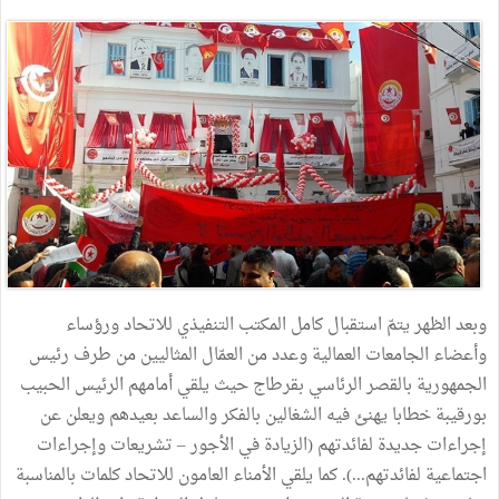
وبعد الظهر يتمّ استقبال كامل المكتب التنفيذي للاتحاد ورؤساء
وأعضاء الجامعات العمالية وعدد من العمّال المثاليين من طرف رئيس
الجمهورية بالقصر الرئاسي بقرطاج حيث يلقي أمامهم الرئيس الحبيب
بورقيبة خطابا يهنئ فيه الشغالين بالفكر والساعد بعيدهم ويعلن عن
إجراءات جديدة لفائدتهم (الزيادة في الأجور – تشريعات وإجراءات
اجتماعية لفائدتهم...). كما يلقي الأمناء العامون للاتحاد كلمات بالمناسبة