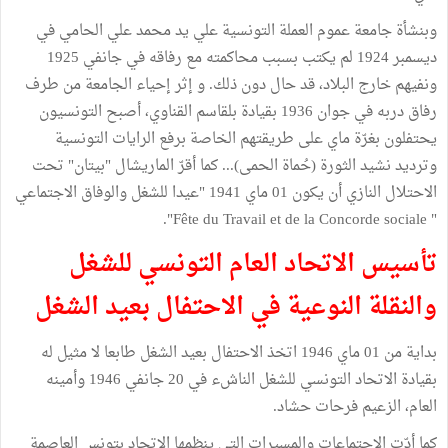
وبنشأة جامعة عموم العملة التونسية علي يد محمد علي الحامي في
ديسمبر 1924 لم يكتب بسبب محاكمته مع رفاقه في جانفي 1925
ونفيهم خارج البلاد، قد حال دون ذلك. و إثر إحياء الجامعة من طرف
رفاق دربه في جوان 1936 بقيادة بلقاسم القناوي، أصبح التونسيون
يحتفلون بغرّة ماي على طريقتهم الخاصة برفع الرايات التونسية
وترديد نشيد الثورة (حُماة الحمى)... كما أقرّ الماريشال "بيتان" تحت
الاحتلال النازي أن يكون 01 ماي 1941 "عيدا للشغل والوفاق الاجتماعي
" Fête du Travail et de la Concorde sociale".
تأسيس الاتحاد العام التونسي للشغل
والنقلة النوعية في الاحتفال بعيد الشغل
بداية من 01 ماي 1946 اتخذ الاحتفال بعيد الشغل طابعا لا مثيل له
بقيادة الاتحاد التونسي للشغل الناشء في 20 جانفي 1946 وأمينه
العام، الزعيم فرحات حشاد.
كما أدّت الاجتماعات والمسيرات التي ينظمها الاتحاد بتونس العاصمة