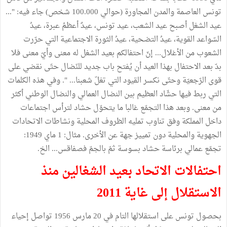
تونس العاصمة والمدن المجاورة (حوالي 100.000 شخص) جاء فيه: "...
عيد الشغل أصبح عيد الشعب، عيد تونس، عيدٌ أعظمُ عبرة، عيدُ
السّواعد القوية، عيدُ التضحية، عيدُ الثورة الاجتماعية التي حرّرت
الشعوب من الأغلال... إنّ احتفالكم بعيد الشغل له معنى وأيّ معنى فلا
بدّ بعد الاحتفال بهذا العيد أن يُفتح باب جديد للنّضال حتّى نقضي على
قوى الرّجعيّة وحتّى نكسر القيود التي تغلّ شعبنا... ". وفي هذه الكلمات
التي ربط فيها حشّاد العظيم بين النضال العمالي والنضال الوطني أكثر
من معنى. وبعد هذا التجمّع غالبا ما يتحوّل حشاد لترأس اجتماعات
داخل المملكة وفق تناوب تمليه الظروف المحلية ونشاطات الاتحادات
الجهوية والمحلية دون تمييز جهة عن الأخرى. مثال: 1 ماي 1949:
تجمّع عمالي برئاسة حشاد بسوسة ثمّ بالجمّ فصفاقس... الخ.
احتفالات الاتحاد بعيد الشغالين منذ
الاستقلال إلى غاية 2011
بحصول تونس على استقلالها التام في 20 مارس 1956 تواصل إحياء