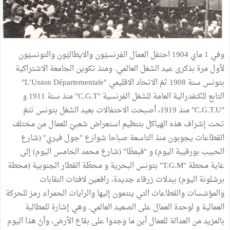
وفي 1 ماي 1904 احتفل العمال الفرنسيّون والايطاليّون والتونسيّون
لأول مرة بذكرى عيد الشغل العالمي. ومنذ تكوين الجامعة الاشتراكية
بتونس سنة 1908 ثمّ الاتحاد الاقليمي "L’Union Départementale"
التابع للكنفدرالية العامة للشغل الفرنسية "C.G.T" منذ سنة 1911 و
"C.G.T.U" منذ 1919، أصبحت الاحتفالات بعيد الشغل بتونس تتمّ
تحت إشراف هذه الهياكل بتنظيم استعراض شعبيّ للعمال من مختلف
القطاعات يجوبون منذ التاسعة صباحا شوارع "جول فيري" (شارع
الحبيب بورقيبة اليوم) و "قبمطّا" (شارع محمد الخامس اليوم) إلى
غاية محطة "T.G.M" بتونس البحرية و محطّة القطار الجنوبية (محطة
برشلونة اليوم) ببدلات زرقاء جديدة، رافعين لافتات النقابات
والمؤسّسات والقطاعات التي ينتمون إليها والرايات الحمراء رمز للحركة
العمالية و لوحدة العمال على الصعيد العالمي. وهي إشارة للمطالبة
بالمزيد من العدالة للعمال أين ما وجدوا على بقاع الأرض، وأنّ هذا اليوم