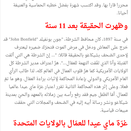
محررا قارا بها. وقد اكتسب شهرة بفضل خطبه الحماسية والعنيفة
أحيانا.
وظهرت الحقيقة بعد 11 سنة
في سنة 1897، كان محافظ الشرطة، "جون بونفيلد "John Bonfield" قد
خرج على المعاش ودخل في مرض الموت فتحرّك ضميره ليعترف
لإحدى الصّحف بشيكاغو بالحقيقة قائلا: "... إنّ الشرطة هي التي ألقت
القنبلة وأنا الذي لفّقت التهمة للعمّال...". هزّ اعتراف مدير الشرطة كل
الولايات الأمريكية كما هزّ قلوب العمال في العالم كله، لذا طالب الرأي
العام الأمريكي والدولي بإعادة المحاكمة لإثبات براءة العمّال. وهو ما تمّ
فعلا. وعلى إثر هذه المحاكمة الثانية تقرر اعتبار غرّة ماي عيدا عالميا
للعمال. أمّا الطفل جيم فقد رفع رأسه بين زملائه بالمعهد والحيّ بمدينة
شيكاغو ونشر رسالة أبيه إليه في الصّحف والمجلات التي حققت
مبيعات قياسية.
غرّة ماي عيدا للعمّال بالولايات المتحدة