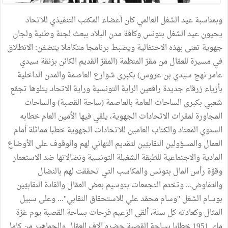
وبمناسبة عيد الشغل العالمي كان أعضاء المكتب التنفيذي للاتحاد
يحيون عيد الشغل بتونس وكافة مدن البلاد ببعث لجنة وطنية ولجان
جهوية تعنى بهذه الاحتفالية ويضبط برنامجا متكاملا يتضمّن: الانطلاق
في مسيرة للعمّال من مقرّ المنظمة (المقرّ القديم الكائن بزنقة سيدي
عامر نهج سيدي بن عروس) بكبرى شوارع العاصمة والمدن الداخلية
بأزياء زرقاء جديدة رافعين الراية التونسية وراية الاتحاد يتلوها تجمّع
شعبي بكبرى الساحات العامة بالعاصمة (ساحة القصبة) والساحات
المجاورة لمقرات الاتحادات الجهوية، يلقي فيها الأمين العام خطابه
السنوي المعتاد والكتاب العامين للاتحادات الجهوية خطبا مماثلة أمام
العمال والمسؤولين النقابيّين لتقديم التهاني لهم والوقوف على الأوضاع
المادية والاجتماعية للطبقة الشغيلة التونسية ونضالاتها ضد الاستعمار
وقوّة رأس المال بتونس والمكاسب التي تحققت لهم بالنضال
والتفاوض... وتختم التجمعات بتوسيم بعض العمّال والقادة النقابيّين
بوسام الشغل "وسام محمّد علي للاستحقاق النقابي"... وعلى سبيل
المثال وكعادته كل سنة، ألقى الزعيم فرحات بساحة القصبة يوم غرّة
ماي 1951 خطابا بساحة القصبة حضره آلاف العمّال والجماهير من كامل