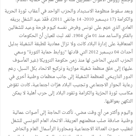
وجشع رؤوس الأموال المقربين منه أو ممّن هم في حماية النظام.
وبعد سقوط منظومة الاستبداد والحزب الواحد في أعقاب ثورة الحرية
والكرامة (17 ديسمبر 2010- 14 جانفي 2011)، فَقَدَ عيد الشغل بريقه
العادي الذي خيّم على تونس وفرض نفسه كيوم فرحة وعيد للشغالين
بالفكر والساعد منذ 01 ماي 1904. لقد ثبت للعيان أنّ الحكومات
المتعاقبة على إدارة البلاد كانت ولا تزال معادية للطبقة الشغيلة بدليل
أحداث 04 ديسمبر 2012 التي قادتها "روابط حماية الثورة" وسعي
الحزب الديني الحاضن لها منذ زمن حكومة الترويكا (غير المأسوف
عليها) إلى خلق منظمة شغيلة موازية وتركيع الاتحاد بكل السبل، رغم
الدور التاريخي للمنظمة الشغيلة إلى جانب منظمات وطنية أخرى في
رعاية الحوار الاجتماعي وتجنيب البلاد هزّات اجتماعية، كادت تقوّض
مكاسب ثورة الحرّية والكرامة وتقود البلاد إلى حرب أهلية لا يمكن
التكهن بعواقبها.
واليوم وأكثر من أيّ وقت مضى، تأكدت الحاجة إلى أصوات عمالية
وطنية صادقة صلب منظمتهم العريقة، الاتحاد العام التونسي للشغل
لتغليب صوت العدالة الاجتماعية ومحاورة الرأسمال العام والخاصّ