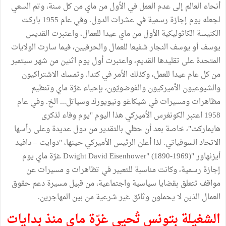
أنحاء العالم إلى عدم العمل في الأول من ماي من كل سنة، وتم السعي
لجعله يوم إجازة رسمية في عشرات الدول. وفي عام 1955 باركت
الكنيسة الكاثوليكية الأول من ماي عيدا للعمال، واعتبرت القديس
يوسف أو يوسف النجار شفيعا للعمال والحرفيين، فيما سارت الولايات
المتحدة على تقليدها القديم، واعتبرت أول يوم اثنين من شهر سبتمبر
من كل عام عيدا للعمل، وكذلك الأمر في كندا. وتمسك الاشتراكيون
والشيوعيون الأميركيون والفوضويّون، بإحياء غرّة ماي وتنظيم
مظاهرات ومسيرات في شيكاغو ونيويورك وسياتل... الخ. وفي عام
1958 اعتبر الكونغرس الأميركي هذا اليوم "يوم وفاء لذكرى
هايماركت"، خاصة بعد أن حظي بالتقدير من دول عديدة وعلى رأسها
الاتحاد السوفياتي. لذا أعلن الرئيس الأميركي حينها، "دوايت – دافيد
أيزنهاور "Dwight David Eisenhower" (1890-1969) غرّة ماي يوم
إجازة رسمية، وكانت مناسبة للتعبير في تظاهرات و مسيرات عن
مواقف تتعلق بقضايا سياسية واجتماعية، من قبيل مسيرة دعم حقوق
العمال الذين لا يحملون وثائق غير شرعية من بين المهاجرين.
الشغيلة بتونس تُحيي غرّة ماي منذ بدايات