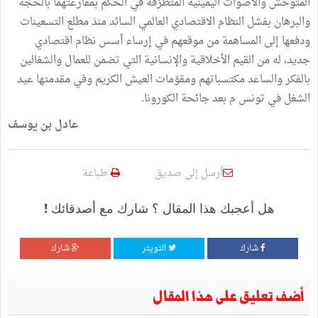
المتوحش والأصوات اليمينية المتطرّفة في الحكم بمقارعتهما بالحجة
والبرهان بفشل النظام الاقتصادي العالمي السائد منذ مطلع التسعينات
ودفعها إلى المساهمة من موقعهم في إرساء أسس نظام اقتصادي
جديد، له من القيم الأخلاقية والإنسانية التي تضمن للعمال والشغالين
بالفكر والساعد مكتسباتهم ومقوّمات العيش الكريم وفي مقدمتها عيد
الشغل في تونس م بعد جائحة الكورونا.
عادل بن يوسف
أرسل إلى صديق
طباعة
هل أعجبك هذا المقال ؟ شارك مع أصدقائك !
شارك
التويتر
شارك
أضف تعليق على هذا المقال