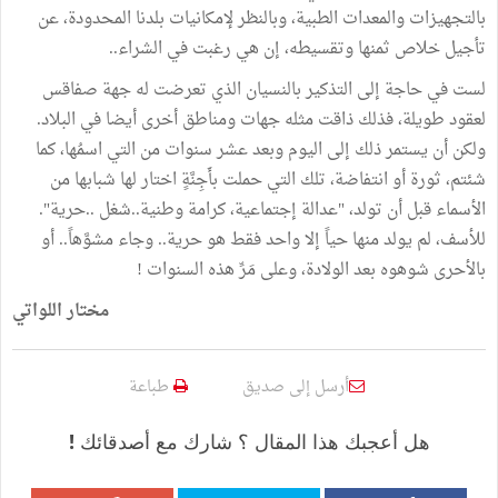
بالتجهيزات والمعدات الطبية، وبالنظر لإمكانيات بلدنا المحدودة، عن
تأجيل خلاص ثمنها وتقسيطه، إن هي رغبت في الشراء..
لست في حاجة إلى التذكير بالنسيان الذي تعرضت له جهة صفاقس
لعقود طويلة، فذلك ذاقت مثله جهات ومناطق أخرى أيضا في البلاد.
ولكن أن يستمر ذلك إلى اليوم وبعد عشر سنوات من التي اسمُها، كما
شئتم، ثورة أو انتفاضة، تلك التي حملت بأَجِنَّةٍ اختار لها شبابها من
الأسماء قبل أن تولد، "عدالة إجتماعية، كرامة وطنية..شغل ..حرية".
للأسف، لم يولد منها حياً إلا واحد فقط هو حرية.. وجاء مشوَّهاً.. أو
بالأحرى شوهوه بعد الولادة، وعلى مَرِّ هذه السنوات !
مختار اللواتي
أرسل إلى صديق
طباعة
هل أعجبك هذا المقال ؟ شارك مع أصدقائك !