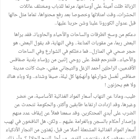
الزبالة ظلت أمينةً على أوساخها، مرتعا للذباب ومختلف عائلات
الحشرات، وقت امتلائها وخصوصا بعد رفع محتواها، تماما مثل حالها
قبل عدوان الكورونا علينا وشن حربنا عليها..
دعكم من وسخ الطرقات والساحات والأحياء والحاوياتـ. فقد يراها
البعض ربما، من مقويات المناعة.. وفي النهاية، قد يقول البعض، هو
حجر صحي في المنازل.. فما دخلكم في الشوارع وفي الساحات
والأحياء.. فلنترحم فقط على روحي إثنين من رؤساء بلدية صفاقس
الأقدمين، الراحليْن أحمد الزغل والتيجاني مقني، حيث كانت مدينة
صفاقس تُغسل شوارعُها وأنهجُها كل ليلة، صيفا وشتاء.. ولا وباء هناك
ولا هم يحزنون !
طيب، وماذا عن التهاب أسعار المواد الغذائية الأساسية، من خضر
وغيرها، وقد ازدادت ارتفاعا طابقين وأكثر، والحكومة تتحدث عن
الضرب على أيدي المحتكرين. وقد سمعنا فعلاً عن إيقاف عدد منهم
وإصدار أحكام بالسجن وبالغرامة عليهم .. ولكن، هل النافخون في لهيب
أسعار المواد الغذائية المشتعلة أصلا من قبل، يُعَدَون من التجار الأذكياء
الذين يعرفون كيف يقتنصون الفرص من أجل الربح الحلال؟. وأن ذلك