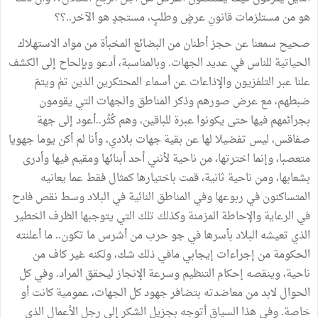
هو من مستلزمات قانونِ عرضٍ وطلبٍ، مستجدٍ هو الآخر..؟؟
صحيح سمعنا عن حجز أطنان من البضائع المخبأة من مواد الاستهلاك
الحياتية للناس في عديد الجهات. وبالمناسبة، أدعو وبإلحاح إلى الكشف
علنا عبر التلفزيون والإذاعات عن أسماء المحتكرين الذين تمٰ ويتمّ
ضبطهم، مع عرض صورهم وذكر المناطق والجهات التي يقومون
بجرائمهم فيها حتى يكونوا عبرة للباقين، وهم كُثُر..أعود إلى جهة
صفاقس، ليس تفضيلا لها عن بقية جهات بلادي، وأنا لم أكن يوما جهويا
متعصبا، وإنما اخترتها، من ناحية لأنني أحد أبنائها ومقيم فيها وأدرى
بشعابها، ومن ناحية ثانية، قمت باختيارها كمثال فقط عما يعانيه
المتساكنون في ربوعها وفي المناطق النائية في البلاد وسط نقص فادح
في الرعاية والإحاطة المزمنة وكذلك تلك التي يتوجبها الظرف الخطير
الذي تعيشه البلاد بأسرها في جو حرب من أشرس ما تكون.. ما أعلنته
الحكومة من إجراءات إيجابي مافي ذلك شك، ولكنه غير كاف من
ناحية، وينقصه إحكام التنظيم وسرعة الإنجاز ليحقق المراد. وفي كل
الحوال لابد من معاضدته بتضافر جهود كل الجهات، عمومية كانت أو
خاصة. وفي هذا السياق أتوجه بجزيل الشكر إلى رجل الأعمال الذي