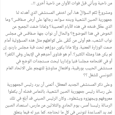
من ناحية ويأتي قبل فوات الأوان من ناحية أخرى !!..
ومشروعٌ لكم السؤالُ هنا، أين اختفى المستشفى الذي أهدته لنا
جمهورية الصين الشعبية وبنته سواعد رجالها على أرض صفاقس؟ وما
الذي عطّل فتحَه في هذه الأيام العصيبة؟ ولماذا صَمَت الجميع عن
الخوض في هذا الموضوع؟ والحال أن نوابَ جهة صفاقس في مجلس
نواب الشعب، هم أولى من تُلقَى على كواهلِهم مثل هذه المسؤولية أمام
صمت الوزارة المعنية. وإلا ماذا يكون دورُهم تحت قبة مجلس باردو، إن
لم يكن هذا ومثلَه الكثير؟. أم هو فتاوى أحدِهم في الإيمان وفي الكفر؟
أو في اقتحامه مجلسا فنيا وإداريا لبحث مستجدات الوضع في
مستشفى الحبيب بورقيبة، وافتعالِ مناوشةٍ للتهجم على الاتحاد العام
التونسي للشغل ؟؟
وعلى ذكر المستشفى الجديد المعطل، أتمنى أن يرد رئيس الجمهورية
على رسالة رئيس جمهورية الصين الشعبية، بالتماس فضله أن يكملوا
معروفهم ويجهزوه ويشغلوه.. وكان الرئيس الصيني قد أبلغ في تلك
الرسالة رئيسنا أمس، يوم الحادي والثلاثين من مارس، استعداد الصين
لمد يد المساعدة لتونس في كل ما تحتاجه. كما عبر له فيما يتعلق