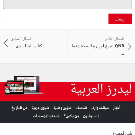
إرسال
المقال التالي
المقال السابق
QNB يتبرع لوزارة الصحة دعما
كتاب الجـلـيـدي ...
...
ليدرز العربية
أخبار
مواقف وآراء
اقتصاد
شؤون وطنية
شؤون عربية
من التاريخ
أدب وفنون
من يكون؟
أصداء المؤسسات
في ليدرز