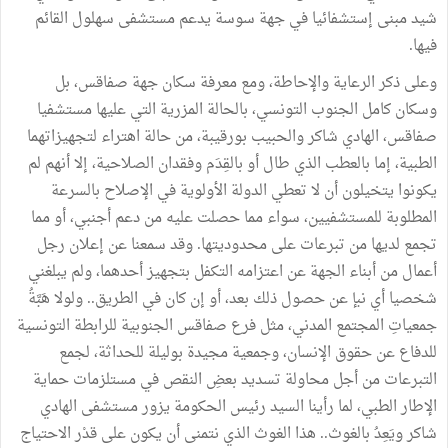
شيد مبنى إستشفائيا في جهة سوسة يدعم مستشفى سهلول القائم
فيها.
وعلى ذكر الرعاية والإحاطة، ومع معرفة سكان جهة صفاقس، بل
وسكان كامل الجنوب التونسي، بالحالة المزرية التي عليها مستشفيا
صفاقس، الهادي شاكر والحبيب بورقيبة، من حالة اهتراء لتجهيزاتهما
الطبية، إما بالعطب الذي طال أو بالقِدَم وفقدان الصلاحية، إلا أنهم لم
يكونوا يتخيلون أن لا تعطي الدولة الأولوية في الإصلاح بالسرعة
المطلوبة للمستشفيين، سواء مما حصلت عليه من دعم أجنبي، أو مما
تجمع لديها من تبرعات على محدوديتها. وقد سمعنا عن إعلان رجل
أعمال من أبناء الجهة عن اعتزامه التكفل بتجهيز أحدهما، ولم يبلغني
شخصيا أي نبإ عن حصول ذلك بعد، أو إن كان في الطريق.. ولولا هَبَّةُ
جمعياتِ المجتمع المدني، مثل فرع صفاقس الجنوبية للرابطة التونسية
للدفاع عن حقوق الإنسان، وجمعية مجيدة بوليلة للحداثة، لجمع
التبرعات من أجل محاولة تسديد بعضِ النقص في مستلزمات حماية
الإطار الطبي، لما رأينا السيد رئيس الحكومة يزور مستشفى الهادي
شاكر ويَعِدُ بالغوث.. هذا الغوث الذي نتمنى أن يكون على قدْر الاحتياج