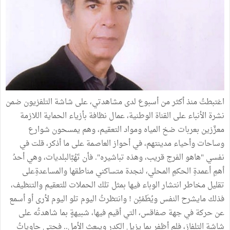
اغتبطتُ منذ أكثر من أسبوع لدى مشاهدتي، على شاشة التلفزيون ضمن
نشرة الأنباء على القناة الوطنية، عمال نظافة بأزياء الحماية اللازمة
معزَّزين بعربات ضخ المياه ومواد التعقيم، وهم يمسحون شوارع
وساحات وأحياء مدينتهم، في أحواز العاصمة على ما أذكر، قلت في
نفسي "هاهو الفرج قريب، وهذه تباشيره". فأن تَهُبَّالبلديات، وهي أحدُ
أهمِ أعمدةِ الحكمِ المحلي، لنجدة متساكني مناطقها والمساعدةِعلى
تقليل مخاطر انتشار الوباء فيها بمثل تلك الحملات للتعقيم والتنظيف،
فذلك مايشرح النفس ويُطَمْئِن ! وانتظرتُ اليوم تلو اليوم لأرى أو أسمع
عن حركة في جهة صفاقس، التي أقيم فيها، شبيهةٍ بما شاهدتُه على
شاشة التلفاز، فلم أظفر بما يزيل الكدر ويبعث الأمل.. فحتى حاوياتُ