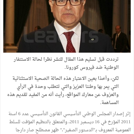
ترددت قبل تسليم هذا المقال للنشر نظرا لحالة الاستنفار
الوطنية ضد فيروس كورونا.
لكن، وأخذا بعين الاعتبار هذه الحالة الصحية الاستثنائية
التي يمر بها وطننا العزيز والتي تتطلب وحدة في الرأي
والعزوف عن معارك المواقع، رأيت أنه من المفيد تقديم هذه
المساهمة.
إثر إصدار المجلس الوطني التأسيسي القانون التأسيسي عدد 6 اسنة
2011 المؤرخ في 16 ديسمبر 2011، والمتعلق بالتنظيم المؤقت للسلط
العمومية المعروف بـ"الدستور الصغير"،" ظهر مصطلح صار دارجا