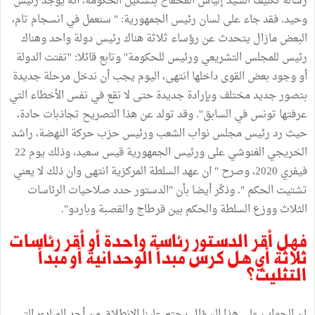
رسالة تكليف السيد إلياس الفخفاخ بتشكيل الحكومة، أنه يوجد رئيس
وحيد. فقد جاء على لسان رئيس الجمهورية: " سنعمل في انسجام تام،
البعض مازال يتحدث عن رؤساء ثلاثة هناك رئيس دولة واحد وهناك
رئيس للمجلس التشريعي ورئيس للحكومة'' وتابع قائلا: ''تفتت الدولة
أو وجود بعض القوى داخلها انتهى، اليوم يجب أن ندخل مرحلة جديدة
بتصور جديد مختلف وبإرادة جديدة حتى لا نقع في نفس الأخطاء التي
عرفتها تونس في السابق''. وقد تولد عن هذا التصريح تجاذبات حادة،
حيث رد رئيس مجلس نواب الشعب ورئيس حزب حركة النهضة، راشد
الخريجي الغنوشي على ورئيس الجمهورية قيس سعيد، وذلك يوم 22
فيفري 2020، وصرح " ان عهد السلطة المركزية انتهى وان ذلك لا يعني
تشتيت الحكم ". وذكّر أيضا بأن "الدستور حدد صلاحيات الرئاسات
الثلاث ووزع السلطة والحكم بين قرطاج والقصبة وباردو".
فهل أقر الدستور رئاسة واحدة أو أقر رئاسات
ثلاثة أي هل كرس مبدأ الوحدانية أو مبدأ
التثليث؟
إن الجواب على هذا السؤال يحتم علينا الانطلاق من أحد المبادئ التي