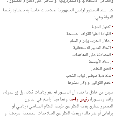
والضامن "لاستقلالها ولاستمراريتها" والساهر "على احترام الدستور".
كما اسند الدستور لرئيس الجمهورية صلاحيات خاصة به باعتباره رئيسا
للدولة وهي:
•
تمثيل الدولة
•
القيادة العليا للقوات المسلحة
•
إعلان الحرب وإبرام السلم
•
اتخاذ التدبير الاستثنائية
•
المصادقة على المعاهدات
•
إسناد الأوسمة
•
العفو الخاص
•
مخاطبة مجلس نواب الشعب
•
ختم القوانين والإذن بنشرها
يتبين من خلال ما تقدم أن الدستور لم يقر رئاسات ثلاثة، بل إن للدولة،
واقعا ودستورا،
رئيس واحد،
وهذا مبدأ راسخ في القانون
الدستورالمقارن بقطع النظر عن طبيعة النظام السياسي (رئاسي أو
برلماني أو غير ذلك) وبقطع النظر عن الصلاحيات التنفيذية العريضة او