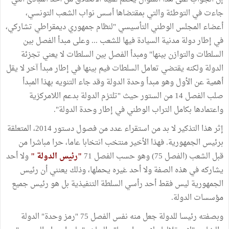
جاءت في التوطئة والتي بمقتضاها أسس نواب الشعب التونسي،
أعضاء المجلس الوطني التأسيسي "لنظام جمهوري ديمقراطي تشاركي،
في إطار دولة مدنية السيادة فيها للشعب ... وعلى مبدأ الفصل بين
السلطات والتوازن بينها" ومبدأ الفصل بين السلطات لا يعني تجزئة
الدولة ولكنه يقتضي تعامل السلطات فيم بينها في إطار مبدأ آخر لا يقل
أهمية عن الأول وهو مبدأ وحدة الدولة وقد جاء التنويه بهذا المبدأ
صلب الفصل 14 من الستور حيث "تلتزم الدولة بدعم اللامركزية
واعتمادها بكامل التراب الوطني في إطار وحدة الدولة".
إثر هذا التذكير لا بد من استقراء عدد من فصول دستور 2014، المتعلقة
برئيس الجمهورية. فهذا الأخير منتخب انتخابا عاما، حرا مباشرا من
قبل الشعب (الفصل 75) وهو حسب الفصل 71
"رئيس الدولة "
ولا أحد
يشاركه في هذه الصفة ولا أحد غيره يحملها، وذلك يعنني أن رئيس
الجمهورية ليس فقط أحد رأسي السلطة التنفيذية بل هو رئيس جميع
مؤسسات الدولة.
وبصفته رئيسا للدولة جعل منه نفس الفصل 75 "رمز وحدة" الدولة