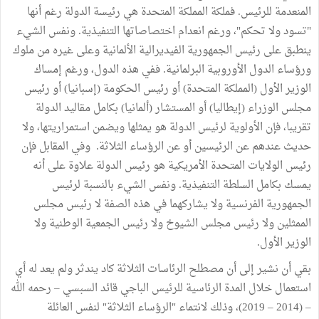
المنعدمة للرئيس. فملكة المملكة المتحدة هي رئيسة الدولة رغم أنها
"تسود ولا تحكم"، ورغم انعدام اختصاصاتها التنفيذية. ونفس الشيء
ينطبق على رئيس الجمهورية الفيديرالية الألمانية وعلى غيره من ملوك
ورؤساء الدول الأوروبية البرلمانية. ففي هذه الدول، ورغم إمساك
الوزير الأول (المملكة المتحدة) أو رئيس الحكومة (إسبانيا) أو رئيس
مجلس الوزراء (إيطاليا) أو المستشار (ألمانيا) بكامل مقاليد الدولة
تقريبا، فإن الأولوية لرئيس الدولة هو يمثلها ويضمن استمراريتها، ولا
حديث عندهم عن الرئيسين أو عن الرؤساء الثلاثة. وفي المقابل فإن
رئيس الولايات المتحدة الأمريكية هو رئيس الدولة علاوة على أنه
يمسك بكامل السلطة التنفيذية. ونفس الشيء بالنسبة لرئيس
الجمهورية الفرنسية ولا يشاركهما في هذه الصفة لا رئيس مجلس
الممثلين ولا رئيس مجلس الشيوخ ولا رئيس الجمعية الوطنية ولا
الوزير الأول.
بقي أن نشير إلى أن مصطلح الرئاسات الثلاثة كاد يندثر ولم يعد له أي
استعمال خلال المدة الرئاسية للرئيس الباجي قائد السبسي – رحمه الله
– (2014 – 2019)، وذلك لانتماء "الرؤساء الثلاثة" لنفس العائلة