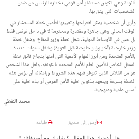
ثانوية وهي تكوين مستشار أمن قومي يختاره الرئيس من ضمن
الشخصيات التي يثق بها.
وأرى أن شخصية يمكن اقتراحها وتعيينها لتأمين خطة المستشار في
الوقت الحالي وهي جاهزة ومقتدرة ومحترمة لا في داخل تونس فقط
بل حتى في الأوساط الدولية. شغل خطة وزير للدفاع وشغل خطة
وزير خارجية (آخر وزير خارجية قبل الثورة) وشغل سنوات عديدة
بالأمم المتحدة ومن أبرز المهام الأممية التي أمنها بنجاح فائق خطة
الممثل الخاص للأمين العام للأمم المتحدة بالكونغو. ولعل هذا الشخص
هو من القلائل الذين تتوفر فيهم هذه الشروط وبامكانه أن يؤمن هذه
الخطة بسرعة ويتعهد بتكوين خلية الأمن القومي أو بناء خلية على
أسس علمية ومنهجية.
محمد النفطي
أرسل إلى صديق
طباعة
هل أعجبك هذا المقال ؟ شارك مع أصدقائك !