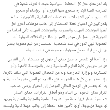
بلد آخر مثلها مثل كل الخطط السياسية حيث لا نعرف شعبة في
المدرسة العليا للإدارة يتخرج منها الوزراء أو الرؤساء أو مديرو
الدواوين. ولكن الشهادات والاختصاصات العلمية والتكوينية تساعد
بقدر كبير في اختيار خطة المستشار إلى جانب مؤهلات أخرى لعل
أهمها المؤهلات المهنية والمعنوية. والمؤهلات المهنية تأتي أساسا من
التجربة في العمل في ميدان الأمن والدفاع والعلاقات الدولية. أما
المعنوية فهي تدور في فلك شخصية المستشار من قيم معنوية يتميز
بها كل من أراد تحمل مسؤولية جسيمة في خدمة الدولة.
وإذا أردنا أن نلخص ما سبق يمكن أن نقول إن مستشار الأمن القومي
هو من خريجي كلية العلوم السياسية وعمل بالمؤسسة الأمنية و/أو
العسكرية وبوزارة الخارجية وله من الخصال المعنوية التي سلف ذكرها.
وإذا تعذر لقيان كل هذه الشروط فإن ذلك يحتم العمل بشروط نسبية. و
بما أنه يتعسر في الوضع الحالي التوصل إلى اختيار يرضي صاحب
القرار يمكن اللجوء الى البناء وهو أفضل القرارات. يمكن اختيار
شخصية تتوفر فيها نسبة من الشروط العلمية والمهنية والمعنوية ويعهد
لها مهمة مزدوجة. أولها تأمين هذه الخطة إلى جانب مهمة ثانية وليست