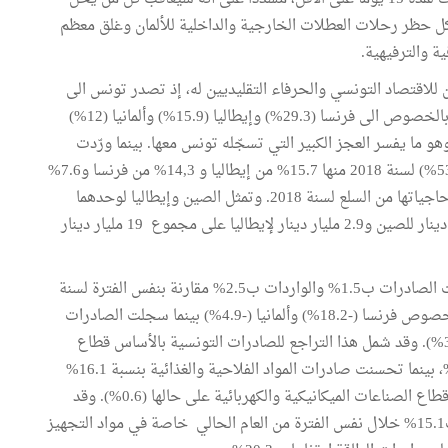
ميركل حظر رحلات العطلات الخارجية والداخلية للألمان وغلق معظم
ية والترفيهية.
ين للاقتصاد التونسي والحرفاء التقليديين له، إذ تصدر تونس الى
الإتحاد الأوروبي 73.4% من جملة صادراتها في سنة 2018 بالخصوص الى فرنسا (29.3%) وإيطاليا (15.9%) وألمانيا (12%)
 (5%) لكنها لا تصدر الى الصين شيئا يذكر (0.7%) وهو ما يفسر العجز الكبير التي تسجّله تونس معها. بينما ورّدت
تونس من الإتحاد الأوروبي نصف احتياجاتها من السلع (53,3%) لسنة 2018 منها 15.7% من إيطاليا و 14,3% من فرنسا و7.6%
من ألمانيا. كما ورّدت تونس من الصين ما يقارب 9.5% من حاجياتها من السلع لسنة 2018. وتمثل الصين وإيطاليا لوحدهما
حوالي نصف العجز التجاري لتونس سنة 2018 ب5.4 مليار دينار للصين و2.9 مليار دينار لإيطاليا على مجموع 19 مليار دينار
وفي الشهرين الأولين (جانفي وفيفري) لهذه السنة، تراجعت الصادرات ب1.5% والواردات ب2.5% مقارنة بنفس الفترة لسنة
2019. ولعل التراجع الأهم في الصادرات التونسية شمل بالخصوص فرنسا (-18.2%) وألمانيا (-4.9%) بينما سجلت الصادرات
التونسية تطورا ملحوظا نحو اسبانيا (37.9%) وإيطاليا (3.4%). وقد شمل هذا التراجع للصادرات التونسية بالأساس قطاع
الطاقة ب-26.1% وقطاع النسيج والملابس والجلد ب-4.1%، بينما تحسنت صادرات المواد الفلاحية والغذائية بنسبة 16.1%
نتيجة للارتفاع المسجل في زيت الزيتون وبقيت صادرات قطاع الصناعات الميكانيكية والكهربائية على حالها (0.6%). وقد
تراجعت كذلك الواردات من فرنسا ب12.2% ومن إيطاليا ب15.1% خلال نفس الفترة من العام الحالي خاصة في مواد التجهيز