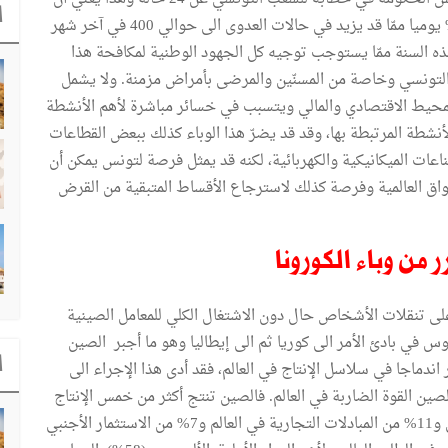
ا
سرعة تفشي الفيروس القاتل في تونس هو في حدود 22% يوميا ممّا قد يزيد في حالات العدوى الى حوالي 400 في آخر شهر
ر أفريل من هذه السنة ممّا يستوجب توجيه كل الجهود الوطنية لمكافحة هذا
التونسي وخاصة من المسنّين والمرضى بأمراض مزمنة. ولا يشمل
محيط الاقتصادي والمالي ويتسبب في خسائر مباشرة لأهم الأنشطة
أنشطة المرتبطة بها، وقد قد يضرّ هذا الوباء كذلك ببعض القطاعات
ناعات الميكانيكية والكهربائية، لكنه قد يمثل فرصة لتونس يمكن أن
أسواق العالمية وفرصة كذلك لاسترجاع الأقساط المتبقية من القرض
 من وباء الكورونا
لى تنقلات الأشخاص حال دون الاشتغال الكلي للمعامل الصينية
س في بادئ الأمر الى كوريا ثم الى إيطاليا وهو ما أجبر الصين
ا
 اندماجا في سلاسل الإنتاج في العالم، فقد أدى هذا الإجراء الى
لصين القوة الضاربة في العالم. فالصين تنتج أكثر من خمس الإنتاج
الصناعي في العالم (22%) و17% من الإنتاج الجملي العالمي و11% من المبادلات التجارية في العالم و7% من الاستثمار الأجنبي