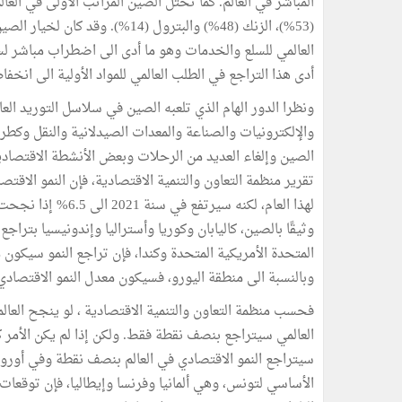
(53%)، الزنك (48%) والبترول (14%
العالمي للسلع والخدمات وهو ما أدى الى اضطراب مباشر لس
أدى هذا التراجع في الطلب العالمي للمواد الأولية الى انخف
ونظرا الدور الهام الذي تلعبه الصين في سلاسل التوريد الع
والإلكترونيات والصناعة والمعدات الصيدلانية والنقل وكطرف
الصين وإلغاء العديد من الرحلات وبعض الأنشطة الاقتصادي
لهذا العام، لكنه سي
وثيقًا بالصين، كاليابان وكوريا وأستراليا وإندونيسيا بتراجع
المتحدة الأمريكية المتحدة وكندا، فإن تراجع النمو سيكو
وبالنسبة الى منطقة اليورو، فسيكون معدل النمو الاقتصادي دون المستوى الطبيع
العالمي سيتراجع بنصف نقطة فقط. ولكن إذا لم يكن الأمر ك
الأساسي لتونس، وهي ألمانيا وفرنسا وإيطاليا، فإن توقعات 