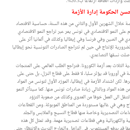
سن الحكومة إدارة الأزمة
 خلال الشهرين الأول والثاني من هذه السنة، حساسية الاقتصاد
هم على النمو الاقتصادي في تونس يمر عبر تراجع النمو الاقتصادي
ادي في الصين وفي فرنسا وفي إيطاليا وكذلك في ألمانيا أثر على
رورية للإنتاج في حين لم تتراجع الصادرات التونسية نحو إيطاليا
واصلت نسقها التصاعدي.
 الثلاث بعد أزمة الكورونا. فتراجع الطلب العالمي على المنتجات
في أوروبا قد يؤثر سلبا، لا فقط على قطاع النزل، بل حتى على
ا. لكن اشتداد الأزمة في إيطاليا، المورّد الأول لتونس من المواد
 هذه المواد وبالتالي زيادة صادرات تونس منها. كما سيتأثر النمو
تنقل الى العمل خوفا من العدوى وكذلك من صعوبة التزوّد
اج وهي في غالبها مستوردة من المناطق الموبوئة. ومن القطاعات
صناعات التصديرية وخاصة منها قطاع النسيج والملابس والجلد
ة والكهربائية وهي قطاعات تصديرية مهمة. وقد تمثل كل هذه
مّا قد يدفع المستثمرين في الداخل والخارج التريث والانتظار حتى