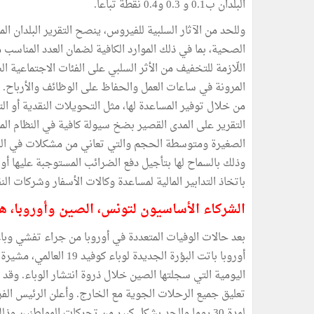
البلدان ب0.1 و 0.3 و0.4 نقطة تباعا.
وللحد من الآثار السلبية للفيروس، ينصح التقرير البلدا
الصحية، بما في ذلك الموارد الكافية لضمان العدد المناسب م
اللّازمة للتخفيف من الأثر السلبي على الفئات الاجتماعية ا
المرونة في ساعات العمل والحفاظ على الوظائف والأرباح. و
من خلال توفير المساعدة لها، مثل التحويلات النقدية أو الت
التقرير على المدى القصير بضخ سيولة كافية في النظام ال
الصغيرة ومتوسطة الحجم والتي تعاني من مشكلات في السي
وذلك بالسماح لها بتأجيل دفع الضرائب المستوجبة عليها أو
باتخاذ التدابير المالية لمساعدة وكالات الأسفار وشركات ال
الشركاء الأساسيون لتونس، الصين وأوروبا، هم 
بعد حالات الوفيات المتعددة في أوروبا من جراء تفشي وبا
أوروبا باتت البؤرة الجد
اليومية التي سجلتها الصين خلال ذروة انتشار الوباء. وقد 