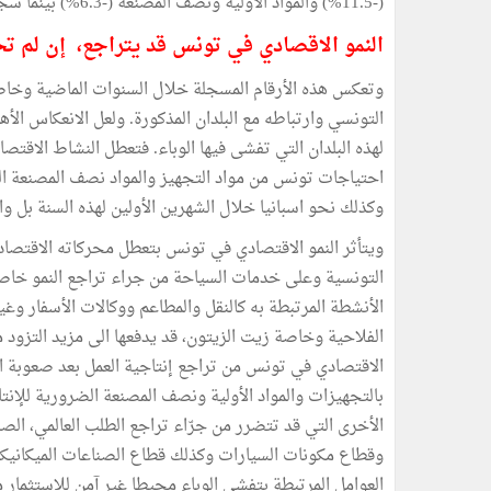
(-11.5%) والمواد الأولية ونصف المصنعة (-6.3%) بينما سجلت واردات الطاقة ارتفاعا ب20.3%.
النمو الاقصادي في تونس قد يتراجع، إن لم تح
وتعكس هذه الأرقام المسجلة خلال السنوات الماضية وخاصة
التونسي وارتباطه مع البلدان المذكورة. ولعل الانعكاس الأ
لهذه البلدان التي تفشى فيها الوباء. فتعطل النشاط الاقتص
احتياجات تونس من مواد التجهيز والمواد نصف المصنعة الض
وكذلك نحو اسبانيا خلال الشهرين الأولين لهذه السنة بل 
ويتأثر النمو الاقتصادي في تونس بتعطل محركاته الاقتصادية
التونسية وعلى خدمات السياحة من جراء تراجع النمو خاصة 
الأنشطة المرتبطة به كالنقل والمطاعم ووكالات الأسفار وغيره
الفلاحية وخاصة زيت الزيتون، قد يدفعها الى مزيد التزود من
الاقتصادي في تونس من تراجع إنتاجية العمل بعد صعوبة ال
بالتجهيزات والمواد الأولية ونصف المصنعة الضرورية للإنت
الأخرى التي قد تتضرر من جرّاء تراجع الطلب العالمي، ال
وقطاع مكونات السيارات وكذلك قطاع الصناعات الميكانيكي
العوامل المرتبطة بتفشي الوباء محيطا غير آمن للاستثمار م