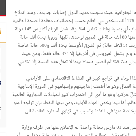
ه الجغرافية حيث سجلت عديد الدول إصابات جديدة . ومنذ اندلاع
الوباء في أواخر السنة الماضية في الصين، أصيب ما يقارب 176 ألف شخص في العالم حسب إحصائيات منظمة الصحة العالمية
بتاريخ 16 مارس 2020. وقد توفي منهم حوالي 7 آلاف مصاب أي بنسبة وفيّات تعادل 4%. وقد شمل الوباء أكثر من 145 دولة
أ
في العالم لكنه تفشى بصورة لافتة في آسيا ب92 آلف حالة منها 80 ألف حالة في الصين لوحدها، تليها أوروبا ب61 ألف حالة
خاصة في إيطاليا (28 ألف حالة)، اسبانيا (9 آلاف حالة) وفرنسا (5 آلاف حالة) ثم الشرق الأوسط ب16 ألف و500 حالة خاصة
في إيران (15 ألف حالة) و أمريكا وكندا بحوالي 4 آلاف حالة ولم يشمل الفيروس في أفريقيا إلا 374 حالة فقط. ومن حيث
نسبة الوفيات، تحتل إيطاليا المرتبة الأولى ب 7.7% تليها إيران ب5.7% ثم الصين ب4% بينما لا تمثل هذه النسبة إلا 1% في
 الوباء في تراجع كبير في النشاط الاقتصادي على الأراضي
العمال وهو ما أضعف إنتاجيتهم وإسهامهم في الدورة الإنتاجية
 حركتها وهو ما أدى الى اضطراب كبير للمبادلات التجارية العالمية
. أمّا فيما يخص المواد الأولية، ومن بينها النفط، فإن تراجع النمو
ة وبخاصة منها في النفط وتسبب في تهاوي أسعاره العالمية الى
أمّا في تونس، فقد بدأ فيروس الكورونا في التفشي في تونس منذ 01 مارس بحالة واحدة تم الإعلان عنها من طرف وزارة
الصحة التونسية والى يوم 16 مارس 2020 أعلن السيد رئيس الحكومة في خطابه للشعب التونسي عن 24 حالة وهذا يعني أن