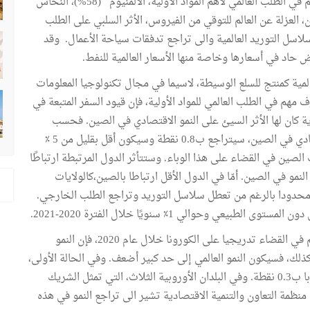
المباشر في العالم. كما تحتل الصين المراتب الأولى في العالم في الطلب العالمي لأهم المواد الأولية، الألمنيوم (58%)، النحاس
). وقد كان لخيار الصين، العزلة عن العالم للتوقي من الفيروس، الأثر السلبي على الطلب
لاسل التوريد العالمية والى تراجع تدفقات سياحة الأعمال. وقد
اض حاد في أسعارها وخاصة منها الأسعار العالمية للنفط.
المية كمنتج للسلع الوسيطة، لاسيما في مجال تكنولوجيا المعلومات
 مهم في الطلب العالمي للمواد الأولية، فإن قيود السفر المتبعة في
ة كان لها الأثر السيئ على النمو الاقتصادي في الصين. فحسب
تقرير منظمة التعاون والتنمية الاقتصادية، فإن النمو الاقتصادي في الصين، سيتراجع ب0.8 نقطة وسيكون أقل بقليل من 5 ٪
رتفع في سنة 2021 الى 6.5% إذا نجحت الصين في القضاء على هذا الوباء. وستتأثر الدول المرتبطة ارتباطًا
 النمو في الصين. أمّا في الدول الأقل ارتباطا بالصين،كالولايات
ن محدودا بالرغم من تعطل سلاسل التوريد وتراجع الطلب الخارجي.
ي وحوالي 1٪ سنويًا خلال الفترة 2020-2021.
فحسب منظمة التعاون والتنمية الاقتصادية ، لو ينجح العالم في القضاء تدريجيا على الكورونا خلال عام 2020، فإن النمو
ذلك، فسيكون النمو العالمي إلى حد كبير أضعف. وفي الحالة الأولى،
سيتراجع النمو الاقتصادي في العالم بنصف نقطة وفي أوروبا ب0.3 نقطة. وفي البلدان الأوروبية الثلاث، التي تمثل الشريك
منظمة التعاون والتنمية الاقتصادية تشير الى تراجع النمو في هذه