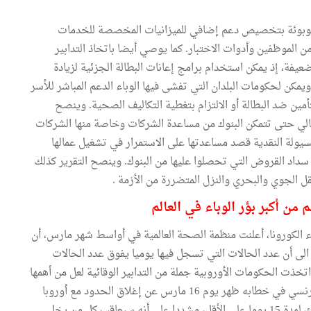
ن الموبوئة بتخصيص دعم إضافي للميزانيات المخصصة للخدمات
ن الموظفين وأدوات الاختبار. كما يوصي أيضا باتخاذ التدابير
لضعيفة، إذ يمكن استخدام برامج إعانات البطالة الجزئية لزيادة
يمكن لحكومات البلدان التي تفشى فيها الوباء الدعم المباشر للأسر
أمين ضد البطالة أو الالتزام بتغطية التكاليف الصحية. وينصح
مالي حتى تتمكن البنوك من مساعدة الشركات وخاصة منها الشركات
ولة النقدية قصد مساعدتها على الاستمرار في تشغيل عمالها
 سداد القروض التي تحصلوا عليها من البنوك. وينصح التقرير كذلك
نقل الجوي والبحري والنزل المتضررة من الأزمة .
من أكبر بؤر الوباء في العالم
ء الكورونا، أعلنت منظمة الصحة العالمية في أواسط شهر مارس، أن
يدة لوباء كوفيد 19 العالمي، مشيرة الى أن عدد الحالات التي تسجل فيها يوميا يفوق عدد الحالات
اتخذت الحكومات الأوروبية جملة من التدابير الوقائية لعل من أهمها
تعليق جميع الرحلات الجوية مع الخارج. وأعلن الرئيس الفرنسي في خطابه ظهر يوم 16 مارس عن إغلاق الحدود مع أوروبا
لمدة 30 يوما والحد بشكل كبير من تحركات المواطنين وذلك لمدة 15 يوما على الأقل، مشددا على أنه سيعاقب كل من يخل