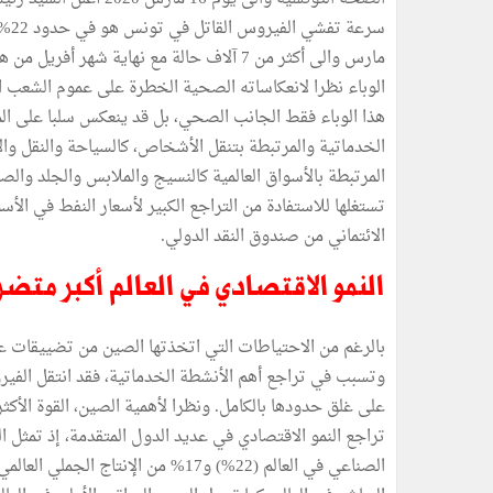
مارس والى أكثر من 7 آلاف حالة مع نهاية شه
الوباء نظرا لانعكاساته الصحية الخطرة على عموم الشعب 
هذا الوباء فقط الجانب الصحي، بل قد ينعكس سلبا على ال
الخدماتية والمرتبطة بتنقل الأشخاص، كالسياحة والنقل وال
المرتبطة بالأسواق العالمية كالنسيج والملابس والجلد والص
تستغلها للاستفادة من التراجع الكبير لأسعار النفط في ال
الائتماني من صندوق النقد الدولي.
النمو الاقتصادي في العالم أكبر متضرر
بالرغم من الاحتياطات التي اتخذتها الصين من تضييقات ع
وتسبب في تراجع أهم الأنشطة الخدماتية، فقد انتقل الفيرو
على غلق حدودها بالكامل. ونظرا لأهمية الصين، القوة الأكثر
تراجع النمو الاقتصادي في عديد الدول المتقدمة، إذ تمثل ا