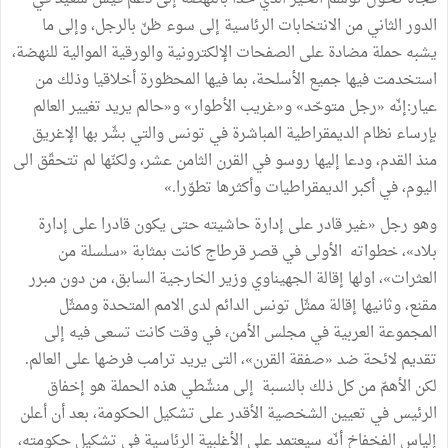
الدور الثاني من الانتخابات الرئاسية إلى سوء ظنّ بالرجل، وإلى ما
يشبه حملة مضادة على الصفحات الإلكترونية والورقية الموالية للنهضة،
استخدمت فيها جميع الأسلحة، بما فيها المحظورة أخلاقيا وذلك من
عيار:إنّه «رجل متوحّد» و«غريب الأطوار» و«حالم يريد تغيير العالم
بإرساء نظام الديمقراطية المباشرة في تونس والتي بشّر بها الإغريق
منذ القدم، ودعا إليها روسو في القرن الثامن عشر، ولكنّها لم تتحقّق الى
اليوم، في أكبر الديمقراطيات وأكثرها تطوّرا.»
وهو رجل «غير قادر على إدارة حاشيته حتى يكون قادرا على إدارة
بلاد»، خطواته الأولى في قصر قرطاج كانت بمثابة «سلسلة من
العثرات»، اولها إقالة الجهيناوي وزير الخارجية السابق، من دون مبرر
مقنع، وثانيها إقالة ممثّل تونس الدائم لدى الامم المتحدة وممثّل
المجموعة العربية في مجلس الأمن، في وقت كانت تسعى فيه إلى
تقديم لائحة ضد «صفقة القرن»، التى يريد ترامب فرضها على العالم.
لكن الأهمّ من كل ذلك بالنسبة إلى منشّطي هذه الحملة هو إخفاق
الرئيس في تعيين الشخصية الأقدر على تشكيل الحكومة، بعد أن أعلن
إلياس الفخفاخ أنّه سيعتمد على الأغلبية الرئاسية في تشكيل حكومته،