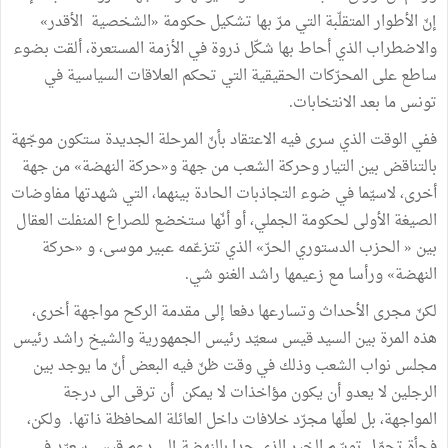
إنّ الأطوار المتقلّبة التي مرّ بها تشكيل حكومة «الشخصية الأقدر»
والاضطراب الذي أحاط بها شكّل ذروة في الأزمة المستعرة، ألقت بضوء
ساطع على المحرّكات الحقيقية التي تحكم العلاقات السياسية في
تونس ما بعد الانتخابات.
ففي الوقت الذي سرى فيه الاعتقاد بأنّ المرحلة الجديدة ستكون موجّهة
بالتناقض بين التيار وحركة الشعب من جهة و«حركة النهضة» من جهة
أخرى، لاسيّما في ضوء التجاذبات الحادة بينهما، التي شهدتها مفاوضات
الصيغة الأولى لحكومة الجملي، أو أنّها ستخضع للصراع المنفلت العقال
بين « الحزب الدستوري الحرّ» الذي تتزعّمه عبير موسى، و «حركة
النهضة» ورأسا مع زعيمها راشد الغنو شي.
لكنّ مجرى الأحداث وتسارعها دفعا إلى مقدمة الركح مواجهة أخرى،
هذه المرة بين السيد قيس سعيّد رئيس الجمهورية والشيخ راشد رئيس
مجلس نواب الشعب وذلك في وقت ظنّ فيه البعض أنّ ما يوجد بين
الرجلين لا يعدو أن يكون مؤاخذات لا يمكن أن ترقى الى درجة
المواجهة، بل لعلّها مجرّد خلافات داخل العائلة المحافظة ذاتها. ولكن،
فجأة تحوّل توسّم الخير الذي حدا بالنهضة إلى دعم قيس سعيّد في