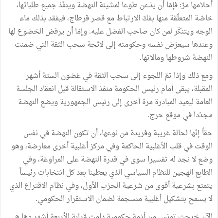
أحلامها مرّ: فإمّا أن يذعن طوعا لمشيئة النهضة وينفّذ جميع طلباتها،
خاصّة المتعلّقة منها بفكّ الارتباط مع قصر قرطاج، فيفقد بذلك ماء
الوجه ويتنكّر لمن كان صاحب الفضل عليه. وإمّا أن يرفض الخضوع لها
وعندها سيعرّض نفسه وحكومته إلى لائحة سحب الثقة التي ضمنت
النهضة شروطها ومالاتها.
ومع ذلك وإذا تمّ اللجوء إلى سحب الثقة في غضون الستة أشهر
المقبلة، يبقى أمام رئيس الحكومة منفذ الاستقالة قبل انعقاد الجلسة
العامة ليعيد المبادرة مرة أخرى إلى رئيس الجمهورية ويضع النهضة
مجدّدا في موقع حرج.
حقاً إنّها لحالة غريبة وفريدة من نوعها، أن تكون النهضة في نفس
الوقت في قلب الأغلبية الحاكمة وفي مركز أغلبية أخرى معارضة، وهو
وضع لا نجد له تفسيرا سوى في قدرة النهضة على المراوغة، وفي
الطابع الهجين للنظام السياسي الذي يعطينا بعد كل انتخابات رئيساً
يتمتع بشرعية أقوى من شرعية الحزب الأول، وفي نظام الاقتراع الذي
لا يسمح بتشكيل أغلبية منسجمة لضمان الاستقرار الحكومي.
الآن خرجت تونس من أزمة حكومية دامت قرابة الأربعة أشهر وها هي