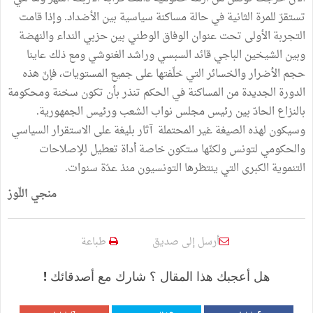
تستقرّ للمرة الثانية في حالة مساكنة سياسية بين الأضداد. وإذا قامت
التجربة الأولى تحت عنوان الوفاق الوطني بين حزبي النداء والنهضة
وبين الشيخين الباجي قائد السبسي وراشد الغنوشي ومع ذلك عاينا
حجم الأضرار والخسائر التي خلّفتها على جميع المستويات، فإنّ هذه
الدورة الجديدة من المساكنة في الحكم تنذر بأن تكون سخنة ومحكومة
بالنزاع الحادّ بين رئيس مجلس نواب الشعب ورئيس الجمهورية.
وسيكون لهذه الصيغة غير المحتملة آثار بليغة على الاستقرار السياسي
والحكومي لتونس ولكنّها ستكون خاصة أداة تعطيل للإصلاحات
التنموية الكبرى التي ينتظرها التونسيون منذ عدّة سنوات.
منجي اللّوز
أرسل إلى صديق
طباعة
هل أعجبك هذا المقال ؟ شارك مع أصدقائك !