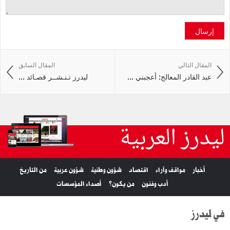
إرسال
المقال التالي
المقال السابق
عبد القادر المعالج: أعجبني ...
ليدرز تـنـشــر قصـائد ...
ليدرز العربية
أخبار
مواقف وآراء
اقتصاد
شؤون وطنية
شؤون عربية
من التاريخ
أدب وفنون
من يكون؟
أصداء المؤسسات
في ليدرز