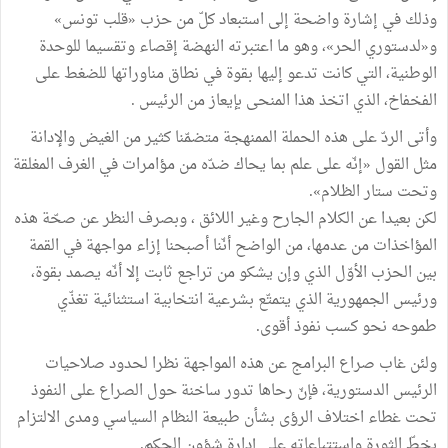
وذلك في إشارة واضحة إلى استبعاد كلّ من حزب «قلب تونس»
و«لدستوري الحر»، وهو ما اعتبرته النهضة إقصاء وتقسيما للوحدة
الوطنية، التي كانت تدعو إليها بقوة في نطاق مناوراتها للضغط على
الفخفاخ، الذي اتخذ هذا المنحى بإيعاز من الرئيس .
وأتى الردّ على هذه الحملة الممنهجة متضمّنا كثير من الغيض والإدانة
مثل القول «إنّه على علم بما يحاك ضدّه من مؤامرات في الغرف المغلقة
وتحت ستار الظلام».
لكن بعيدا عن الكلام الجارح وغير اللائق ، وبصرف النظر عن صحّة هذه
المؤاخذات من عدمها، من الواضح أنّنا أصبحنا إزاء مواجهة في القمة
بين الحزب الأوّل الذي وإن يشكو من تراجع ثابت إلا أنّه يصمد بقوة،
ورئيس الجمهورية الذي يتمتّع بشرعية انتخابية استثنائية تغذّي
طموحه نحو كسب نفوذ أقوى.
ولئن غاب صراع البرامج عن هذه المواجهة نظرا لحدود صلاحيات
الرئيس الدستورية، فإنّ رحاها تدور ساخنة حول الصراع على النفوذ
تحت غطاء اختلاف الرؤى بشأن طبيعة النظام السياسي ومدى الالتزام
بخطّ الثورة واستتباعاته على إدارة شؤون الحكم.