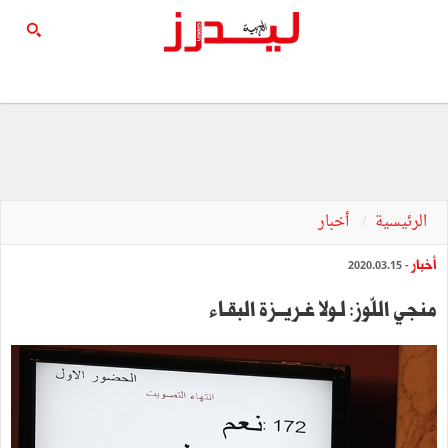
الرئيسية
أخبار
أخبار
- 2020.03.15
منجي اللّوز: لـولا غـريــزة البقـاء