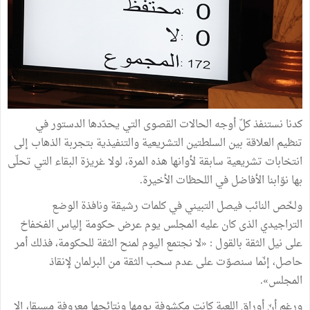
كدنا نستنفذ كلّ أوجه الحالات القصوى التي يحدّدها الدستور في
تنظيم العلاقة بين السلطتين التشريعية والتنفيذية بتجربة الذهاب إلى
انتخابات تشريعية سابقة لأوانها هذه المرة، لولا غريزة البقاء التي تحلّى
بها نوّابنا الأفاضل في اللحظات الأخيرة.
ولخّص النائب فيصل التبيني في كلمات رشيقة ونافذة الوضع
التراجيدي الذى كان عليه المجلس يوم عرض حكومة إلياس الفخفاخ
على نيل الثقة بالقول : «لا نجتمع اليوم لمنح الثقة للحكومة، فذلك أمر
حاصل، إنّما سنصوّت على عدم سحب الثقة من البرلمان لإنقاذ
المجلس».
ورغم أنّ أوراق اللعبة كانت مكشوفة يومها ونتائجها معروفة مسبقا، إلا