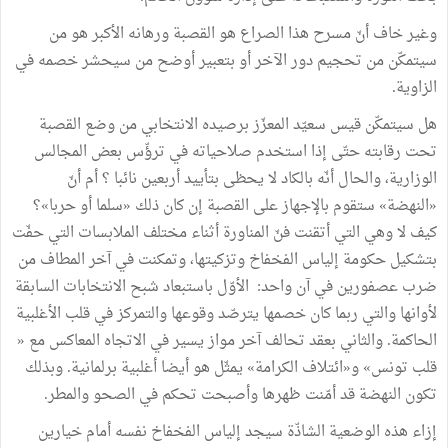
وغير خاف أنّ مسرح هذا الصراع هو القصبة ورهانه الأكبر هو من
سيتمكّن من تحجيم دور الآخر أو بتعبير أوضح من سيحشر خصمه في
الزاوية.
هل سيتمكّن قيس سعيّد المعزّز برصيده الانتخابي من وضع القصبة
تحت رقابته حتّى إذا استخدم صلاحياته في ترؤّس بعض المجالس
الوزارية، والحال أنّه بالكاد لا يحظى بتأييد أربعين نائبا ؟ أم أنّ
«النهضة» ستقوم بالإجهاز على القصبة إن كان ذلك «سلما أو حربا»؟
كيف لا وهي التي أتقنت فنّ المناورة أثناء مختلف الملابسات التي حفّت
بتشكيل حكومة إلياس الفخفاخ وتزكيتها، وتمكنت في آخر المطاف من
ضرب عصفورين في آن واحد: الأوّل باستبعاد شبح الانتخابات السابقة
لأوانها والتي ربما كان خصمها يترصّد وقوعها والتمركز في قلب الأغلبية
الحاكمة. والثاني بعقد تحالف آخر مواز يسير في الاتجاه المعاكس مع «
قلب تونس» و«ائتلاف الكرامة» يمثّل هو أيضا أغلبية برلمانية. وبذلك
تكون النهضة قد أمّنت ظهرها وأصبحت تحكم في الصحو والمطر.
إزاء هذه الوضعية الشاذّة سيجد إلياس الفخفاخ نفسه أمام خيارين