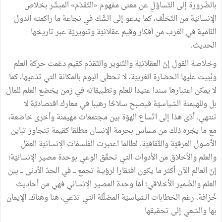
بالضّرورة إلى التّساؤلِ عن معنى مفهوم «التّقدّم» المبشّر بخلاص
الإنسانيّة من التّخلّف، كما يدعو إلى الشّك في نجاعة ما راكمته الدول
النّامية في الغرب من أفكار وقيم عقلانيّة وتنويريّة عبر تاريخها
الحديث.
وخلاصة القول إنّ العقلانيّة والتّنوير والتّقدّم كقيم دعّمت حركة العلم
وبُنِيت عليها الحضارة الغربيّة، لا تحظى اليوم بالمكانة التي تدّعيها، كما
لا يمكن اعتبارها سندا عتيدا للعلم وتطبيقاته في زمن يخضع العلم للمال
بل وللهيمنة السّياسيّة فيصبح سلاحًا رهيبا في معارك اقتصاديّة لا
تنتهي. أدّى هذا إلى اتّساع الهوّة بين مجتمعات مهيمنة وأخرى خاضعة،
مع ما يجّره ذلك من مساس بحرمة الإنسان مطلقا كقيمة تتجاوز تباين
الأصول العرقيّة والثّقافيّة. لطالما اعتبرت الفلسفات الإنسانيّة العقل
والعلم والأخلاق من الأدوات التي تحقّق الوعي بوحدة مصير الإنسانيّة؛
إنّ العالم الآن أكثر ما يكون افتقارا لرؤيــة تجمع ـــ في الحدّ الأدنى ـــ بين
العلم والضّمير الأخلاقي؛ أمّا وحدة المصير الإنساني فهي من أحاديث
خُرَافة، رغم الخطابات السّياسيّة المضلّلة التي تدّعي، هنا وهناك، الإيمان
بها والسّعي إلى تحقيقها