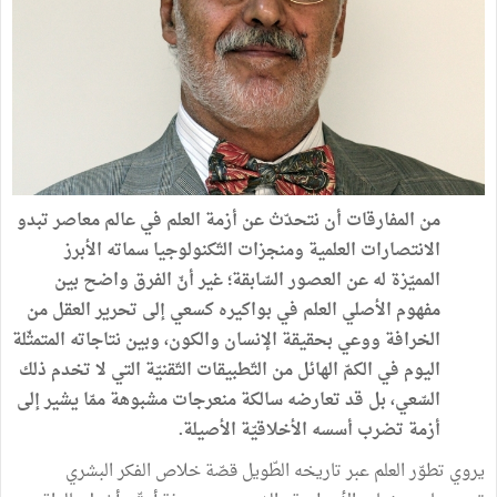
من المفارقات أن نتحدّث عن أزمة العلم في عالم معاصر تبدو
الانتصارات العلمية ومنجزات التّكنولوجيا سماته الأبرز
المميّزة له عن العصور السّابقة؛ غير أنّ الفرق واضح بين
مفهوم الأصلي العلم في بواكيره كسعي إلى تحرير العقل من
الخرافة ووعي بحقيقة الإنسان والكون، وبين نتاجاته المتمثّلة
اليوم في الكمّ الهائل من التّطبيقات التّقنيّة التي لا تخدم ذلك
السّعي، بل قد تعارضه سالكة منعرجات مشبوهة ممّا يشير إلى
أزمة تضرب أسسه الأخلاقيّة الأصيلة.
يروي تطوّر العلم عبر تاريخه الطّويل قصّة خلاص الفكر البشري