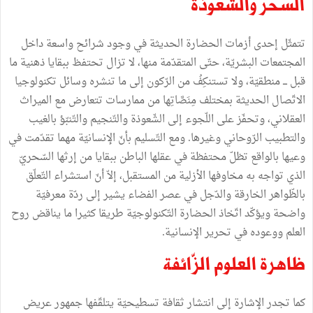
السّحر والشّعوذة
تتمثّل إحدى أزمات الحضارة الحديثة في وجود شرائح واسعة داخل
المجتمعات البشريّة، حتّى المتقدّمة منها، لا تزال تحتفظ ببقايا ذهنية ما
قبل ـــ منطقيّة، ولا تستنكِفُ من الرّكون إلى ما تنشره وسائل تكنولوجيا
الاتّصال الحديثة بمختلف مِنَصَّاتِها من ممارسات تتعارض مع الميراث
العقلاني، وتحفّز على اللّجوء إلى الشّعوذة والتّنجيم والتّنبّؤ بالغيب
والتطبيب الرّوحاني وغيرها. ومع التّسليم بأنّ الإنسانيّة مهما تقدّمت في
وعيها بالواقع تظلّ محتفظة في عقلها الباطن ببقايا من إرثها السّحريّ
الذي تواجه به مخاوفها الأزلية من المستقبل، إلاّ أنّ استشراء التّعلّق
بالظّواهر الخارقة والدّجل في عصر الفضاء يشير إلى ردّة معرفيّة
واضحة ويؤكّد اتّخاذ الحضارة التّكنولوجيّة طريقا كثيرا ما يناقض روح
العلم ووعوده في تحرير الإنسانية.
ظاهرة العلوم الزّائفة
كما تجدر الإشارة إلى انتشار ثقافة تسطيحيّة يتلقّفها جمهور عريض