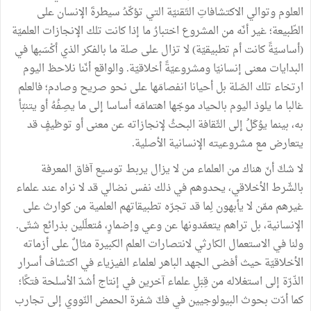
العلوم وتوالي الاكتشافاتِ التّقنيّة التي تؤكّدُ سيطرةَ الإنسان على
الطّبيعة؛ غير أنّه من المشروع اختبارُ ما إذا كانت تلك الإنجازات العلميّة
(أساسيّةً كانت أم تطبيقيّة) لا تزال على صلة ما بالفكر الذي أكْسَبها في
البدايات معنى إنسانيّا ومشروعيّةً أخلاقيّة. والواقع أنّنا نلاحظ اليوم
ارتخاء تلك الصّلة بل أحيانا انفصامَها على نحو صريح وصادم؛ فالعلم
غالبا ما يلوذ اليوم بالحياد موجّها اهتمامَه أساسا إلى ما يصِفُهُ أو يتنبّأ
به، بينما يوُكَلُ إلى الثّقافة البحثُ لإنجازاته عن معنى أو توظيفٍ قد
يتعارض مع مشروعيته الإنسانية الأصلية.
لا شكّ أنّ هناك من العلماء من لا يزال يربط توسيع آفاق المعرفة
بالشّرط الأخلاقي، يحدوهم في ذلك نفس نضالي قد لا نراه عند علماء
غيرهم ممّن لا يأبهون لِما قد تجرّه تطبيقاتهم العلمية من كوارث على
الإنسانية، بل تراهم يتعمّدونها عن وعي وإضمارٍ، مُتعلّلين بذرائع شتّى.
ولنا في الاستعمال الكارثي لانتصارات العلم الكبيرة مثالٌ على أزماته
الأخلاقيّة حيث أفضى الجهد الباهر لعلماء الفيزياء في اكتشاف أسرار
الذّرّة إلى استغلاله من قِبَلِ علماء آخرين في إنتاج أشدّ الأسلحة فتكًا؛
كما أدّت بحوث البيولوجيين في فكّ شفرة الحمض النّووي إلى تجارب