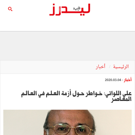
الرئيسية
أخبار
أخبار
- 2020.03.04
علي اللواتي: خـواطر حـول أزمة العـلـم في العـالـم
المعـاصر