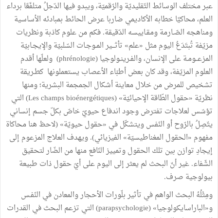
عبر مختلف الوسائط التّقليديّة والرّقميّة، ويبدو فيها الدّجلُ متلفّعًا برداء
العلم، محاكيًا خطابه الأكاديمي ضاربا عرض الحائط بمبادئه الأساسية
ومناهجه الصّـارمة ومقـاييسه الدّقيقة. فكم من علوم كاذبة ونظريات
مزيّفة تُبتَدَعُ اليوم مثل «علم» تأثـــير المـوجـات السّلبيّة والإيجـابيّة
المزعــومـة على الإنسان، والفـرينـولوجيا (phrénologie) ولعلّها أقدم
العلوم المزيّفة، وقد كان بعض أطبّاء الأعصاب يستعملونها كطـريقة
تشخيص للمرض من خلال معاينة أشكال الجمجمة البشرية؛ ومنها
نظريّة «حقول الطّاقة الإحيائيّة» (Les champs bioénergétiques) التي
تؤسّس لعلاجات تفترض وجود اندفاع حيويّ خاصّ بكلّ جسم إنساني
يتّصِلُ بالرّوح أو النّفس ويتشكّل في «حقول حيويّة» (لاحظ هنا محاكاة
مفهوم «الحقول المغناطيسيّة» الفيزيائي). ويهدف العلاج المزعوم إلى
إيجادِ توازن بين تلك الحقول وتمييز النّافع منها من الضّار لتحقيق
الشّفاء. غير أنّ البحث لم يعثر إلى اليوم على أيّ حقول ذات طبيعة
بيولوجية صرف.
ومِثْلُهُ البحث الواهم في تأثير بلّورات الأحجار والمعادن في النّفـس
و«الباراسايكولوجيا» (parapsychologie) التي تزعم البحث في القدرات