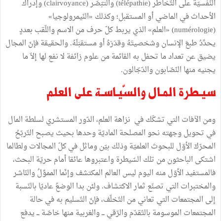
النّفسيّة على التّخاطر (télépathie) والتبّصّر (clairvoyance) وإدراك
الأحداث في الماضي أو المستقبل؛ وكذلك «النّيمرولوجيا»
(numérologie) «العلم» الذي يربط كلّ حرف من الاسم واللّقب بعددٍ
يحدِّدُ طبعَ الإنسان وشخصيتَهُ وقدَرَهُ أو مستقبَلَهُ. والحقيقة فإنّ المجال
يضيق عن تعداد ما تحفل به القائمة من علوم زائفة لا نفع لها إلاّ ما
يجنيه منها النّصّابون والدّجّالون.
سيـطرة المـال والسّيـاسـة على العلم
ومن الآفات التي تشكّك في نزاهة العلم، الدّور المستشري لسلطة المال
في تحويل وجهته نحو المصلحة الماديّة وحدها بحيث يصبح التّربّحُ
المحرّكَ الأوّل للبحوث العلميّة وذلك بيّن وماثل في كلّ المجالات ولطالما
اشتكى الباحثون من تلك السّيطرة واعتبروها عائقا أمام حريّة البحث،
فالمستفيد الأوّل منه اليوم ليس العالم المكتشف وإنّما المموِّلُ والنّاشر
والمختبرات التي تصنّع ثمار الاكتشاف. ولئن بدا الوضعُ عاديّا بالنّسبة
إلى المجتمعات التي تعاني من التّخلّف، فإنّ التّسليم به في حالة
المجتمعات الموسومة بالتّقدّم والرّقي ـــ والغربية منها خاصّة ـــ يدفع