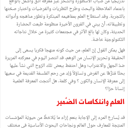
تدريجيا من ضباب الأسطورة والسّحر عبر معرفة أدقّ وأشمل بالواقع
باعتماد الملاحظة والبحث وطرح النّظريات والفرضيات واختبار صحّتها
بالتّجربة. وقد استطاع العلم بمفاهيمه المبتكرة وتطوّر مناهجه وأدواته
وتطبيقاته، أنّ يبني في القرون الأخيرة منظومة طبعت الحضارة
الحديثة، وكان لها بالغ الأثر في مجتمعات كثيرة من خلال نتاجاته
التّكنولوجيّة خاصّة.
فهل يمكن القول إنّ العلم، من حيث كونه منهجا فكريا يسعى إلى
الحقيقة وتحرير الإنسان من الوهم، قد انتصر اليوم في معركته المريرة
ضدّ الجهل والاغتراب؛ وهل احتفظ ببعض تلك الرّوح التي نشأ عليها
بحثًا مُنَزَّهًا عن الغرض وتساؤلاً وُلِد من رحم الفلسفة القديمة في سعيها
إلى معرفة الإنسان والكون ؟ وفي كلمة، هل أنتجت المعرفة العلمية
إنسانا حرّا؟
العلم وانتكاسات الضّمير
قد يُسارع المرء إلى الإجابة بنعم إزاء ما يُلاحَظُ من حيويّة المؤسّسات
المنتِجة للمعارف حول العالم ونجاحاتِ البحوث الأساسيّة في مختلف