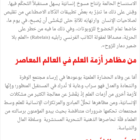
الاستنساخ الحالمة بإنتاج مسوخ إنسانيّة يسهل مستقبلاً التّحكّم فيها.
وقِسْ على ذلك ما تنذِرُ به بعضُ تطبيقات الذّكاء الاصطناعي من تقليص
لصلاحيات الإنسان وارتهانِه للآلةِ حتّى ليُخْشَى أن يُصبحَ، في يوم ما،
خاضعا تمام الخضوع للرّوبوتات، وفي ذلك ما فيه من خطر على
الحريّة، مصداقا لمقولة الكاتب الفرنسي رابليه (Rabelais) «العلم بلا
ضمير دمار للرّوح».
من مظاهر أزمة العلم في العالم المعاصر
أمّا عن وفاء الحضارة العلميّة بوعودها في إرساء مجتمع الوفرة
والسّعادة والعدل فهو سراب وغاية لا تُدرك في المستقبل المنظور؛ وإنّها
لأزمة أخرى من أزمات العلم إذْ يَقْصُرُ عن معالجة الكثير من مشكلات
الإنسانيّة، ومن مظاهرها تحلّلُ المبادئ والمرتكزات الإنسانية للعلم وسط
مجتمعات تحكمها ضرورات متناقضة بحيث يبدو المؤمنون برسالته من
العلماء قلّة تحاصرها الذهنية السّحرية المستشرية وسلطة المال
والسّياسة.