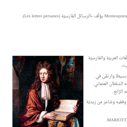
 – 1682)، لغويّ أتقن اللّغات العربيّة والفارسيّة
ب».
168) الذي كان جنديّا بسيطا وارتقى في
السّلطان العثماني
لرّابع.
(1620 – 1681)، وهو مؤرّخ وفقيه وشاعر من زيديّة