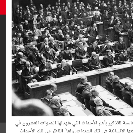
 منذ أيّام سنة جديدة 2020، وهي مناسبة للتّذكير بأهمّ الأحداث التّي شهدتها السّنوات العشرون في
تها الإنسانيّة في تلك السّنوات. ولعلّ النّاظر في تلك الأحداث