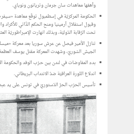
وأهمّها معاهدات سان جرمان وتريانون ونوياي.
الحكومة المركزيّة في إسطمبول توقّع معاهدة «سيفر» 
وقبول استقلال أرمينيا ومنح الحكم الذّاتي للأكراد وا
تحت الرّقابة الدّوليّة، وبذلك انهارت الإمبراطوريّة الع
تنازل الأمير فيصل عن عرش سوريا بعد معركة «ميسلو
الجيش السّوريّ، وشهدت المعركة مقتل يوسف العظمة قا
بدء المفاوضات في لندن بين حـزب الوفد والحكومة الا
اندلاع الثّورة العراقيّة ضدّ الانتداب البريطاني.
تأسيس الحزب الحرّ الدّستوريّ في تونس على يد عبد ال