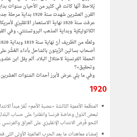
يُلاحظ أنّها كانت في كثير من الأحيان سنوات بدا
القرن العشرين شهدت سنة 
الكاتوليكيّة وبداية المذهب البروتستنتي، وفي القرن الثّالث عشر اقترنت 
الحملة الفرنسيّة لاحتلال البلاد. ألم يقل ابن خلد
وتحقيق»؟
وفي ما يلي عرض لأبرز أحداث السّنوات العشرين:
1920
المنظّمة الأمميّة النّائشة «عصبة الأمم» تُقرّ مبدأ ال
لبعض الدّول وخاصّة فرنسا وانقلترا على حساب البلدان ا
النّحو فُرض الانتداب الإنقليزي على العراق والفرنسي 
إمضاء معاهدات ما بعد الحرب العالميّة الأولى التّي قضت ع