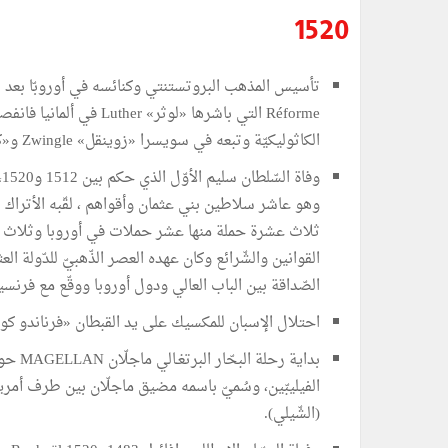
1520
تأسيس المذهب البروتستنتي وكنائسه في أوروبّا بعد
Réforme التي باشرها «لوثر» Luther 
الكاثوليكيّة وتبعه في سويسرا «زوينقل» Zwingle و«كالفين» Calvin.
ثلاث عشرة حملة منها عشر حملات في أوروبا وثلاث في 
القوانين والشّرائع وكان عهده العصر الذّهبيّ للدّولة ال
الصّداقة بين الباب العالي ودول أوروبا ووقّع مع فرنسي
احتلال الإسبان للمكسيك على يد القبطان «فرناندو كورتاز» Z
بداية رحلة 
الفيليبّين، وسُميّ باسمه مضيق ماجلّان بين طرف أمريك
(الشّيلي).