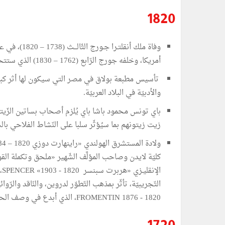
1820
وفاة ملك أنقلتـر
أمريكا، وخلفه جورج الرّابع (1762 – 1830) الذي ستتحرّر في عهده إيرلندا.
تأسيس مطبعة بولاق في مصر التي سيكون لها أثر كبير في
والأدبيّة في البلاد العربيّة.
باي تونس محمود باشا باي يُلزم أصحاب بساتين الزّيتون
زيت زيتونهم بما سيُؤثّر سلبا على النّشاط الفلاحي بال
كليّة لايدن وصاحب المؤلَّف الشّهير «ملحق وتكملة الق
ال
التّجريبيّة، تأثّر بمذهب التّطوّر لدروين، والنّاقد والرّو
FROMENTIN 1876 - 1820، الذي أبدع في وصف الحياة الشّرقيّة الصّحراويّة.