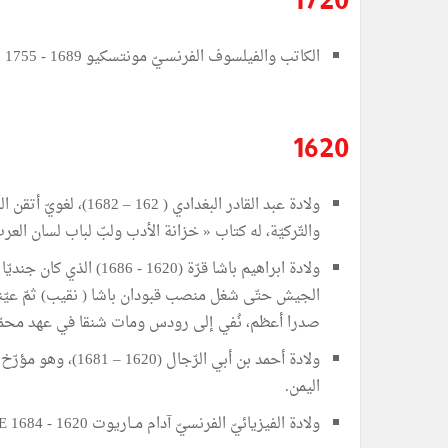
1720
الكاتب والفيلسوف الفرنسـيّ مونتسكيو Montesquieu 1755 - 1689 يؤلّف «الرسـائل الفارسيّة (Les lettres persanes).
1620
ولادة عبد القادر البغدادي ( 162
والتّركيّة، له كتاب « خزانة الأدب ولبّ لباب لسان العر
ولادة ابراهيم باشا قرّة (1620 - 6
الجيش حتّى شغل منصب قبودان باشا ( نقيب) ثمّ عيّنه 
صدرا أعظم، نُفي إلى رودس ومات شنقا في عهد محمّد ا
ولادة أحمد بن أبي الرّجال 
اليمن.
ولادة الفيزيائيّ الفرنسيّ آدام مــاريوت MARIOTTE 1684 - 1620.