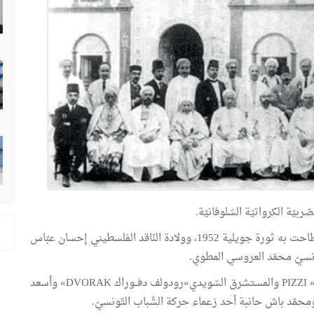
يّة الكرواتيّة السّلوفانيّة.
ولادة الملك فاروق ملك مصر بين 1936 و1952 الذي أطاحت به ثورة جويلية 1952، وولادة النّاقد الفلسطيني إحسان عبّاس
ّونسيّ محمّد العروسي المطوي.
وفـاة المستشرق الإيـطالي «إيطالو بيزّي PIZZI «1920 – 1849 والمستشرق السّويدي«رودولف دفــوراك DVORAK» وأسعد
محمّد باش حانبة أحد زعماء حركة الشّباب التّونسيّ.