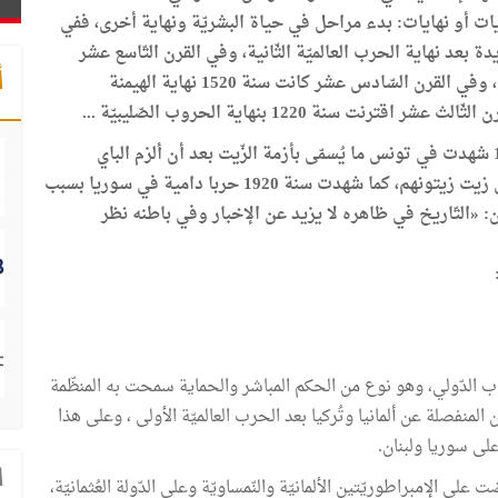
يات أو نهايات: بدء مراحل في حياة البشريّة ونهاية أخرى، ففي
1920 بداية مرحلة جديدة بعد نهاية الحرب العالميّة الثّانية، وفي القرن التّاسع عشر
أ
عرفت سنة 1820 نهاية الاستعمار الانقليزي لأمريكا، وفي القرن السّادس عشر كانت سنة 1520 نهاية الهيمنة
سنة 1220 بنهاية الحروب الصّليبيّة ...
ولعلّه من الطّريف أنّ نهاية سنة 1819 وبداية 1820 شهدت في تونس ما يُسمّى بأزمة الزّيت بعد أن ألزم الباي
أصحاب بساتين الزّيتون بالسّاحل بأداء العُشُر على زيت زيتونهم، كما شهدت سنة 1920 حربا دامية في سوريا بسبب
ون: «التّاريخ في ظاهره لا يزيد عن الإخبار وفي باطنه نظر
انتداب الدّولي، وهو نوع من الحكم المباشر والحماية سمحت به المنظّمة
لمنفصلة عن ألمانيا وتُركيا بعد الحرب العالميّة الأولى ، وعلى هذا
على سوريا ولبنان.
ا
لى الإمبراطوريّتين الألمانيّة والنّمساويّة وعلى الدّولة العُثمانيّة،