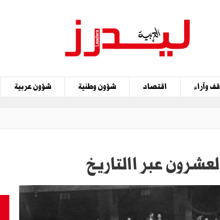
ف وآراء
اقتصاد
شؤون وطنية
شؤون عربية
العشرون عبر االتاريخ