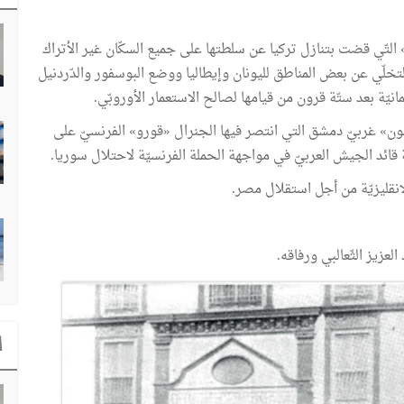
التّي قضت بتنازل تركيا عن سلطتها على جميع السكّان غير الأتراك
لتخلّي عن بعض المناطق لليونان وإيطاليا ووضع البوسفور والدّردنيل
ثمانيّة بعد ستّة قرون من قيامها لصالح الاستعمار الأوروبّي.
ن» غربيّ دمشق التي انتصر فيها الجنرال «قورو» الفرنسيّ على
ئد الجيش العربيّ في مواجهة الحملة الفرنسيّة لاحتلال سوريا.
نقليزيّة من أجل استقلال مصر.
عزيز الثّعالبي ورفاقه.
ا