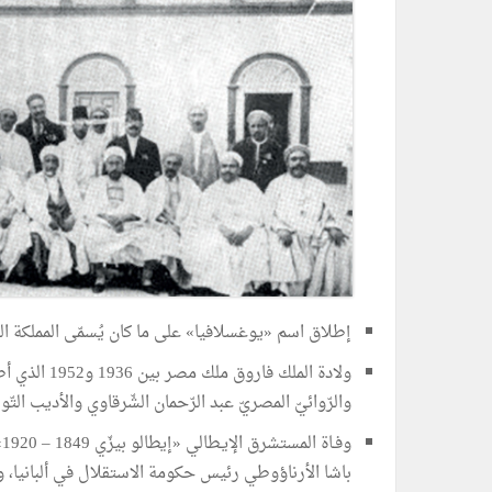
إطلاق اسم «يوغسلافيا» على ما كان يُسمّى المملكة الصّرب
والرّوائيّ المصريّ عبد الرّحمان الشّرقاوي والأديب الت
باشا الأرناؤوطي رئيس حكومة الاستقلال في ألبانيا، و