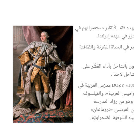
ا جـورج الثّالـــث (1738 – 1820)، في عهـده فقد الأنقليز مستعمراتهم في
 الحياة الفكريّة والثّقافيّة
 بالسّاحل بأداء العُشُر على
سّاحل لاحقا .
ولادة المستشرق الهولندي «راينهارت دوزي DOZY «1884 – 1820 مدرّس العربيّة في
واميس العربيّة»، والفيلسوف
إنقليـزي «هربرت سبنسر SPENCER «1903 - 1820، وهو من روّاد المدرسة
ائيّ الفرنسيّ «فرومانتان»