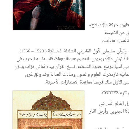
 ظهور حركة «الإصلاح»
في ألمانيا فانفصل عن الكنيسة
وفاة السّلطان سليم الأوّل الذي حكم بين 1512 و1520، وتولّي سليمان الأوّل القانوني السّلطة العثمانيّة ( 1520 – 1566)،
وهو عاشر سلاطين بني عثمان وأقواهم ، لقّبه الأتراك بالقانوني والأوروبيّون بالعظيم Magnifique، قاد بنفسه الحرب في
آسيا فوسّع حدود السّلطنة. نسخ القرآن بيده ثماني مرّات ودوّن
عثمانيّة فازدهرت العلوم والفنون وسادت العدالة وقد وثّق عُرى
س الأوّل ملك فرنسا معاهدة الامتيازات الأجنبيّة.
CORTE.
البحّار البرتغـالي ماجلّان MAGELLAN حول العالم، قُتل في
ا الجنوبي وأرض النّار