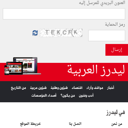
العنون البريدي للمرسل إليه
رمز الحماية
إرسال
ليدرز العربية
أخبار
مواقف وآراء
اقتصاد
شؤون وطنية
شؤون عربية
من التاريخ
أدب وفنون
من يكون؟
أصداء المؤسسات
في ليدرز
من نحن
اتصل بنا
خريطة الموقع