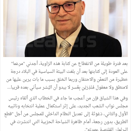
بعد فترة طويلة من الانقطاع عن كتابة هذه الزاوية، أجدني "مرغما"
على العودة إلى كتابتها بعد أن بلغت البيئة السياسية في البلاد درجة
خطيرة من التعفّن والاحتقان وربما الحَنَق بسبب ما بات يرين عليها من
لامنطق ولا معقول مُنْذِرَيْنِ بِعُسر لا يبدو أن اليُسْر سيأتي بعده قريبا...
وفي هذا السّياق فإن من أعجب ما جاء في الخطاب الذي ألقاه رئيس
مجلس نواب الشعب الجديد، على إثر استكمال عملية انتخابه ونائبيه
الأول والثاني، دَعْوَتَهُ إلى تعديل النظام الداخلي للمجلس من أجل "قطع
الطريق، بدون رجعة، أمام ظاهرة السّياحة الحزبية التي انتشرت في
البرلمان المُنْتهية عهدته".