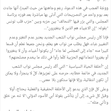
وَوَجْهُ العجب في هذه الدعوة، رغم وجاهتها من حيث المبدإ، أنها جاءت
بعد يوم واحد من التصريحات التي أدلى بها مباشرة بعد فوزه برئاسة
المجلس، والتي برّر فيها "التحالف" بين حزبه وبين "حزب قلب تونس
"بقوله: "إن الاغبياء هم الذين لا يتغيّرون"...
فإذا كان رئيس مجلس نواب الشعب الجديد يعتبر عدم التغيّر وعدم
التغيير غباء، فهل يطلب من نواب هو يعلم، ونحن جميعا نعلم أن قسما
كبيرا منه "جاء إلى المجلس لما جاء" أن يكونوا أغبياء، وأن لا يتغيّروا
أو يغيّروا انتماءاتهم الحزبية كلّما رأوا في ذلك ما يخدم مصلحتهم؟
إن "أخلقة الحياة السياسية " التي أكّد رئيس مجلس نواب الشعب
الجديد، في خاتمة خطابه، حرصه على تعزيزها، كلّ لا يتجزأ، ولا يمكن
أن تكون انتقائية، وإلا فإنها ستكون بلا معنى...
وعلى كل فإنّ الذي يدعو إلى الأخلقة الحقيقية والفعلية يحتاج، أولا
وقبل كل شيء، إلى أن يَتَأَسَّى بقولة أبي الأسود الدؤلي:"لا تنه عن خلق
وتأتي مثله"...