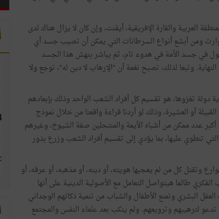
 العربية والقارة الإفريقية، أيقنت، وإن كان لا يزال هناك لدى
أ
كوارث ومن أبشع أنواع السرطانات التي يمكن أن تصيب جسد أي
ول في جسد الأمة في هدوء تام، ثم يباشر بنهش هذا الجسد
نهاية. وتبعا لذلك، تصبح نغمة أن "الإرهاب لا دين له"، توجع ولا
ة دولة تغزوها، هو تقسيم كل أفراد الشعب الواحد وذلك بإبعادهم
قبيلة أو العشيرة، وذلك لو أردنا قراءة واقعنا من خلال نموذج
ناع أكبر عدد ممكن من أشباه الأيمة والمنتحلين صفة الشيوخ، وغيرهم
التي تنطوي عليها، بما يؤدي إلى تقسيم أفراد الشعب وزرع بذور
رع وتقتل كل من لم يعجبها هويته، أو دينه، أو مذهبه، أو عرقه، أو
الفكري طالما هيتواصل التعامل مع الأصولية الدينية على أنها
ل البشري وتمنع الأطفال والشباب من تنمية ذكائهم الوجداني
تدعو لترهيبهم وترويعهم. ولم ينكب بعد علماء النفس والمجتمع
ا