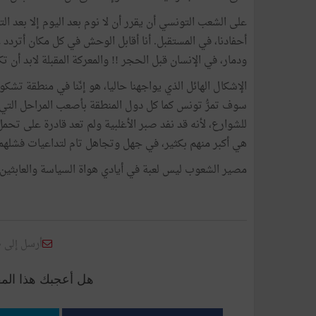
على الشعب التونسي أن يقرر أن لا نوم بعد اليوم إلا بعد ا
أحفادنا، في المستقبل. أنا أقابل الوحش في كل مكان أتردد 
ودمار، في الإنسان قبل الحجر !! والمعركة المقبلة لابد أن ت
الإشكال الهائل الذي يواجهنا حاليا، هو إنّنا في منطقة تشك
سوف تمرُّ تونس كما كل دول المنطقة بأصعب المراحل التي
للشوارع، لأنه قد نفد صبر الأغلبية ولم تعد قادرة على تح
هي أكبر منهم بكثير، في جهل وتجاهل تام لتداعيات فشله
مصير الشعوب ليس لعبة في أيادي هواة السياسة والعابثين و
أرسل إلى 
هل أعجبك هذا الم