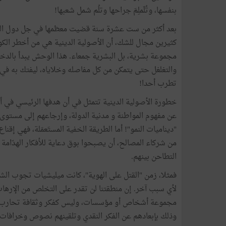
بنفسها، وتُلَملِمَ جراحها وتلُم شمل شعبها!
بعد أكثر من ست عشرة سنة قضيت معظمها في جل دول المنطقة
كثيرين مجال للشك، أن الأصولية الدينية هي من أخطر ال
مجموعة بشرية، بل البشرية جمعاء. هذا الوحش يبدأ بالدخ
والتغلغل حتى يتمكن من كل مفاصله وخلاياه، ليفتك به في ال
تطرب أحدا!
خطورة الأصولية الدينية تتمثل في أن هدفها الرئيسي في أي
عن مفهوم المواطنة و مدنية الدولة، وإرجاعهم إلى مستوى ال
"ديناميات النمو"! أما الطريقة الخفية المستَعمَلة، فهي إق
من شركاء المصالح، أن يصبحوا بوق دعاية للأفكار الهدّامة 
التطاحن بينهم.
فمثلا، زمن "القتل على الهوية"، كانت ميليشيات تجوب الشوا
لأي سبب آخر. إن منطقتنا لن تقدر على التخلص من الإرهاب 
مجموعة أشخاص أو مؤسسات، وليس كفكر وثقافة تحارب العق
وذلك بإبعادهم عن الفكر النقدي وتلقينهم نصوص وخرافات 