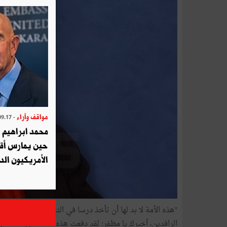
مواقف وآراء
- 2025.09.17
محمد ابراهيم 
حين يمارس أق
الأمريكيون الد
"هذه الأمة لا بد لها أن تأخذ درسا في التخريب"! قالها الشا
الرافدين، أخبركَ يا مظفر: لقد دفعت هذه الأمة ثمن هذا الدر