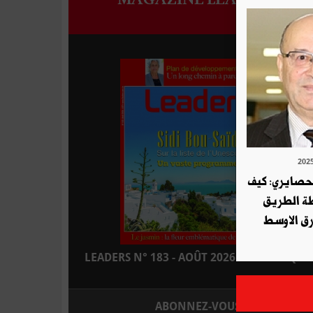
لحصايري: كيف
طة الطريق
ق الاوسط
LEADERS N° 183 - AOÛT 2026 : EN KIOSQUE
ABONNEZ-VOUS