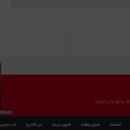
تف واللوحات الذكية
اقتصاد
شؤون وطنية
شؤون عربية
من التاريخ
أدب وفنون