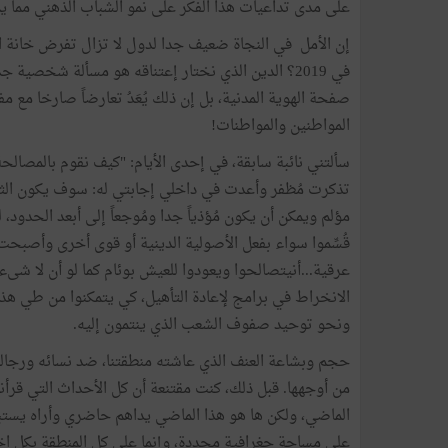
على مدى تداعيات هذا الفكر على نمو الشباب الذهني مما 
إن الأمل في النجاة ضعيف جدا لدول لا تزال تفرض خانة ال
في 2019؟ الدين الذي نختار إعتناقه هو مسألة شخصية 
صفحة الهوية المدنية، بل إن ذلك يُعَدُ تعارضاً صارخا مع 
المواطنين والمواطنات!
سألتني نائبة سابقة، في إحدى الأيام: "كيف نقوم بالمصالحة
تذكرت مُظفر وأعدت في داخلي إجابتي له: سوف يكون الثمن
مؤلم ويمكن أن يكون مُؤذياً جدا ومُوجعاً إلى أبعد الحدود، 
قُسِّموا سواء بفعل الأصولية الدينية أو قوى أخرى وأصبحت 
عرقية...أنيتصالحوا ويعودوا للعيش بوئام كما لو أن لا 
الانخراط في برامج لإعادة التأهيل، كي يتمكنوا من طي هذه
ونحو توحيد صفوف الشعب الذي ينتمون إليه.
حجم وبشاعة العنف الذي عاشته منطقتنا، ضد نسائه ورجاله
من أوجهها. قبل ذلك، كنت مقتنعة أن كل الأحداث التي قرأن
الماضي، ولكن ها هو هذا الماضي يداهم حاضري وأراه يستب
على مساحة جغرافية محددة، وإنما على كل المنطقة بكل اخت