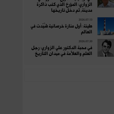
الزواري: المؤرخ الذي كتب ذاكرة
مدينة، ثم دخل تاريخها
2026.07.13
طينة: أول منارة خرسانية شُيّدت في
العالم
2026.07.30
في محبة الدكتور علي الزواري: رجل
العلم والعلاّمة في ميدان التاريخ