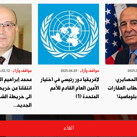
مواقف وآراء
مواقف وآراء
- 2025.02.12
- 2025.04.29
الحصايري:
لإفريقيا دور رئيسي في اختيار
محمد إبراهيم ا
طاب العقارات
الأمين العام القادم للأمم
انتقلنا من خري
بلوماسية!
المتحدة (1)
الى خريطة الشر
الجديد...
عر العملاق العراقي مظفر نواب منذ سنين، وها أنا اليوم في عقر دار
الغاء
س غاليا جدا ولا بدَّ لها أن تأخذ الآن درسا في التعافي، كي تنجو