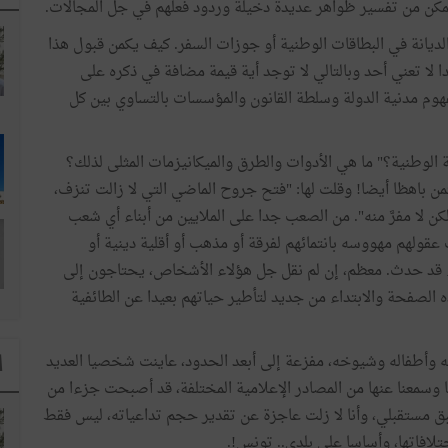
يمكن من تفسير ظواهر عديدة دخيلة وردود فعلهم في جل المجالات.
ديانة في البطاقات الوطنية أو جوزات السفر. كيف يكمن قبول هذا
جدا لا تعني أحد وبالتالي لا توجد أية قيمة مضافة في ذكره على
مفهوم مدنية الدولة وسلطة القانون والمؤسسات بالتساوي بين كل
 الوطنية؟" ما هي الأدوات والطرق والميكانيزمات المثلى لذلك؟
 باهظا أيضا! وقلت لها: "فتح جروح الماضي التي لا زالت تنزف،
لكن لا مفرَّ منه". من الصعب جدا على الملايين من أبناء أي شعب
عقولهم مهووسه بانتمائهم لفرقة أو مذهب أو أقلية دينية أو
شىء قد حدث. معظم، إن لم نقل جل هؤلاء الأشخاص، يحتاجون إلى
 الصفحة والابتداء من جديد لتأطير حياتهم بعيدا عن الطائفية
 وأطفاله وشيوخه، مفزعة إلى أبعد الحدود، عاينت شخصيا العديد
ا
ا وسمعنا عنها من المصادر الإعلامية المختلفة، قد أصبحت جزءا من
ق مستقبلي، وأنا لا زلت عاجزة عن تقدير حجم تداعياته، ليس فقط
لافاتها، وأساسا على بلدي.. تونس!.