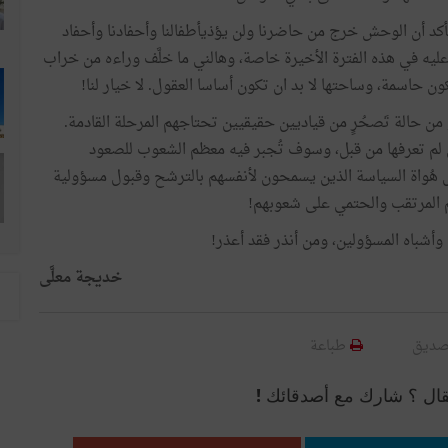
لتأكد أن الوحش خرج من حاضرنا ولن يؤذيأطفالنا وأحفادنا وأحفاد
عليه في هذه الفترة الأخيرة خاصة، وهالني ما خلَّف وراءه من خراب
كون حاسمة، وساحتها لا بد ان تكون أساسا العقول. لا خيار لنا!
و من حالة تَصحُرٍ من قياديين حقيقيين تحتاجهم المرحلة القادمة.
 لم تعرفها من قبل، وسوف تُجبر فيه معظم الشعوب للصعود
مل هُواة السياسة الذين يسمحون لأنفسهم بالترشح وقبول مسؤولية
م المرتقب والحتمي على شعوبهم!
أشباه المسؤولين، ومن أنذر فقد أعذر!
خديجة معلَّى
صديق
طباعة
قال ؟ شارك مع أصدقائك !