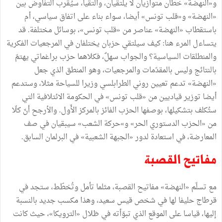
و«النهضة» خطّان متوازيان لا يلتقيان، والتقيا، سيُقرب التفاوض بين
«النهضة» و«قلب تونس» أيضا، سواء بناء على اتفاق سياسي، أم
باستقطاب «النهضة» عناصر من «قلب تونس»، بوسائل مختلفة. قد
يتساءل المرء هنا: كيف سيلتقي حزبان يختلفان في المرجعيات الفكرية
والمنطلقات السياسية؟ والجواب سهلٌ، فكلاهما حزب براغماتي يهتمّ
بالنتائج وليس بالمقدّمات والمرجعيات، وهو المنطق الذي جعل
«النهضة» تدعم تعيين روني الطرابلسي وزيرا للسياحة مثلا، وستدعم
أيضا توزير قياديين من «قلب تونس» في الحكومة الائتلافية التي
ستُكلف بتشكيلها، بوصفها الحزب الفائز بالمركز الأّول. والأرجح أنّ كلّا
من «الحزب الدستوري الحر» و»حركة الشعب» سيبقيان في صف
المعارضة، في استعادة لدور «الجبهة الشعبية» في البرلمان السابق.
مفاتيح القصبة
مع تسلّم «النهضة» مفاتيح القصبة، مثلما تأمل وتُخطّط، ستجد في
قرطاج حليفا لها في شخص قيس سعيد، وهذا مكسب جديد بالنسبة
إليها، قياسا على الموقع الذي تبوّأته في ظلال «الترويكا»، حيث كانت