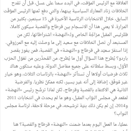
العلاقة مع الرئيس المؤقت، في البدء سمنا على عسل، قبل أن تقدح
الخلافات زناد المعارك السياسية بينهما، والتي دفع ثمنها الرئيس المؤقّت
السابق، خلال الانتخابات الرئاسية الأخيرة في 15 سبتمبر، بكثير من
المرارة. لا يعني هذا أنّ الانسجام بين قرطاج والقصبة سيكون كاملا،
فللرئيس المقبل مزاجُهُ الخاص ولـ«النهضة» اشتراطاتها، لكن من
المستبعد أن تصل الخلافات مع سعيد إلى ما وصلت إليه مع المرزوقي.
إذا استقرّ سعيّد في قرطاج و«النهضة» في القصبة، فمن يفوز بقصر
باردو؟ يُطرح هذا السؤال أول ما يُطرح، من المُحذّرين من تغوّل الحزب
الأوّل، وبسط سلطاته على جميع مفاصل الدولة. وعليه ستكون هناك
ثلاث فرضيات أولاها أن تستأثر «النهضة» بالرئاسات الثلاث، وهو خيار
غير مُوفّق، إضافة إلى أنه غير يسير، لكنه ممكنٌ نظريا. والفرضية
الثانية هي الاكتفاء بالقصبة وقرطاج، لكن لماذا ترشّح رئيس «النهضة»
لمقعد في مجلس النوّاب المقبل، وهو ما لم يحدث في انتخابات 2011
و2014، إن لم يكن ذلك بنيَة ترشيحه، في مرحلة لاحقة، لرئاسة مجلس
النواب؟
عمليّا، ما العمل اليوم بعدما ضمنت «النهضة» قرطاج والقصبة؟ هنا