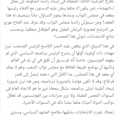
تُطرح الفرضية الثالثة، المتمثّلة في إسناد رئاسة الحكومة إلى ممثّل
لـ«النهضة»، (من يكون؟)، مثلما ينصّ عليه الدستور، مع اكتفاء رئيسها
بمقعد في مجلس النواب، وعندها يجوز التساؤل: ماذا سيُضيف له هذا
المقعد؟ ومن سيتولّى رئاسة مجلس النواب، وقد عزف عبد الفتاح مورو
عن الترشح لعضوية البرلمان المقبل، وهو المؤهّـــل منطقيا، وبحسـب
نتائج الانتخــابات، لتولّي هذا المنصب؟
في هذا السياق، الذي يطغى عليه النصر الكاسح للرئيس المنتخب، تبرز
مهمات ذات أولوية، أوّلها أن يشرح الرئيس برنامجه السياسي، الذي لم
يفهمه التونسيون، خاصة أنّه لم يسبق أن طُبّق في أي بلد في العالم.
وثانيها أن يوضّح طبيعة العلاقة مع مجلس نوّاب الشعب، وهو لا يملك
أيّ مقعد في هذا المجلس، عدا الكتل التي دعّمته ليصل إلى قصر
قرطاج، وقد لا تكون مؤيّدة بالضرورة لبرنامجه. ومن هنا تبرز ضرورة
إيجاد أغلبية تتبنّى برنامجه، بشكل يجعلنا نرى ما هو الاتجاه العامّ في
السنوات الخمس المقبلة، ولا نرى صراعات بين المؤسّستين، قد تعطّل
دواليب الدولة أحيانا، مثلما عشنا ذلك في السنـوات الأخيرة.
إجمالا، غيّرت الانتخابات، بشقّيها، ملامح المشهد السياسي، وسنرى