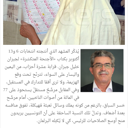
يُذكّر المشهد الذي أنتجته انتخابات 6 و13
أكتوبر بكتاب «الأجنحة المتكسّرة» لجبران
خليل جبران. قرابة عشرة أحزاب، من اليمين
واليسار على السواء، تترنّح تحت وقع
الهزيمة، ولا ترى أفقا للتدارك في المستقبل،
وفي المقابل مرشّحٌ مستقلّ يستحوذ على 77
في المائة من أصوات الناخبين، أمام مرشّح
خسر السباق، بالرغم من كونه يملك وسائل تعبئة مُهيكلة، تفوق منافسه
بعدة أضعاف. وتدلّ تلك النسبة الساحقة على أنّ التونسيين يريدون
منح أوسع الصلاحيات للرئيس، كي لا يُكبّله البرلمان.