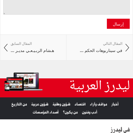
إرسال
المقال التالي
المقال السابق
في سيناربوهات الحكم ...
هـشام الربـيـعـي مديـر ...
ليدرز العربية
أخبار
مواقف وآراء
اقتصاد
شؤون وطنية
شؤون عربية
من التاريخ
أدب وفنون
من يكون؟
أصداء المؤسسات
في ليدرز