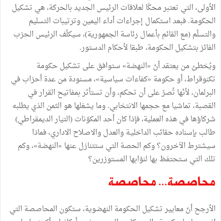
الأولى، التي تعتبر محكّا لعلاقات الرئيس الجديد بالحركة، هي تشكيل
الحكومة. فبعد استكمال إجراءات أداء اليمين وترتيبات التسليم
والتسلّم (مع القائم بأعمال رئاسة الجمهورية)، سيكلّف الرئيس الحزب
الفائز بتشكيل الحكومة، طبقا لأحكام الدستور.
ويُخطئ من يعتقد أنّ «النهضة» ستوافق على تشكيل حكومة
تكنوقراط، أو حكومة «كفاءات سياسية»، مسنودة من عدة أحزاب في
البرلمان، لأنّها تُصرّ على أن تحكم، وأن تستأثر بمفاتيح القرار في
القصبة، تماشيا مع حجمها الانتخابي. وما يشغلها هو الثمن الذي يطلبه
شركاؤها في هذه العملية، فإذا كان أحد المكوّنات (التيار الديمقراطي)
طالب بإسناده حقائب الداخليـة والعدل والاصلاح الاداري، فماذا
سيشترط الآخرون؟ وكم الحصة التي ستتنازل عنها «النهضة»، وكم
تلك التي ستحتفظ بها لنوّابها المستوزرين؟
محاصصة... محاصصة
الأرجح أنّ معايير تشكيل الحكومة النهضوية، ستكون المحاصصة التي