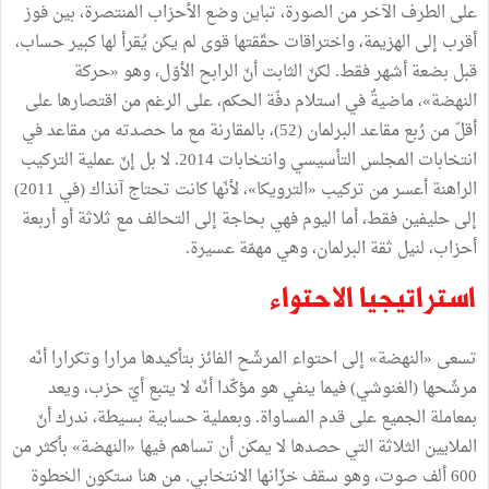
على الطرف الآخر من الصورة، تباين وضع الأحزاب المنتصرة، بين فوز
أقرب إلى الهزيمة، واختراقات حقّقتها قوى لم يكن يُقرأ لها كبير حساب،
قبل بضعة أشهر فقط. لكنّ الثابت أنّ الرابح الأوّل، وهو «حركة
النهضة»، ماضيةٌ في استلام دفّة الحكم، على الرغم من اقتصارها على
أقلّ من رُبع مقاعد البرلمان (52)، بالمقارنة مع ما حصدته من مقاعد في
انتخابات المجلس التأسيسي وانتخابات 2014. لا بل إنّ عملية التركيب
الراهنة أعسر من تركيب «الترويكا»، لأنّها كانت تحتاج آنذاك (في 2011)
إلى حليفين فقط، أما اليوم فهي بحاجة إلى التحالف مع ثلاثة أو أربعة
أحزاب، لنيل ثقة البرلمان، وهي مهمّة عسيرة.
استراتيجيا الاحتواء
تسعى «النهضة» إلى احتواء المرشّح الفائز بتأكيدها مرارا وتكرارا أنّه
مرشّحها (الغنوشي) فيما ينفي هو مؤكّدا أنّه لا يتبع أيّ حزب، ويعد
بمعاملة الجميع على قدم المساواة. وبعملية حسابية بسيطة، ندرك أنّ
الملايين الثلاثة التي حصدها لا يمكن أن تساهم فيها «النهضة» بأكثر من
600 ألف صوت، وهو سقف خزّانها الانتخابي. من هنا ستكون الخطوة