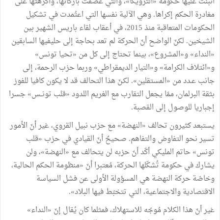
انبنت عليها حكومة «الترويكا»، والتي عصفت بأركانها، وأكرهتها على
مغادرة الحكم إكراها. وهي الآلية نفسها التي اعتُمدت في تشكيل
الحكومات المتعاقبة منذ 2015، في أعقاب لقاء باريس الشهير بين
الشيخين. لكنّ الواضح أنّ الحركة لم تعد بحاجة إلى حليفيها السابقين
«النداء» و«المشروع»، بينما تحتاج إلى كل من «تحيا تونس»
و«ائتلاف الكرامة» و«التيار الديمقراطي» وربما حزب الرحمة، إلى
جانب عـدد من «المستقلين». لكـنّ هذا التحالف قد لا يكون كافيا للفوز
بثقة البرلمان، ممّا يجعل التقارب مع الغريم اللدود «قلب تونــس» جسرا
إجباريا للوصول إلى القصبة.
يستبعد كثيرون تحالف «النهضة» مع حزب نبيل القروي، غير أنّ الأمور
تسير نحو التفاوض والتفاهم. صحيحٌ أنّ القيادي في حزب «قلب
تونس» حاتم المليكي أكّد أنّ حزبه لن يتحالف مع «النهضة»، ولن
يشارك في حكومة تُشكّلها الحركة، مُعتبرا أنّ «منظومة الحكم الحالية،
وخاصّة حركة النهضة هي المسؤولة الأولى عن فشل السياسة
الاقتصادية والاجتماعية، التي تتخبّط فيها البلاد».
غير أنّ هذا الكلام مُوجّه للاستهلاك، فمثلما كان يُقال إنّ «النداء»