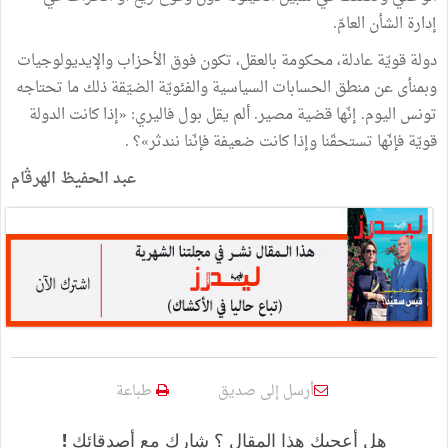
إدارة الشأن العامّ.
دولة قويّة عادلة، محكومة بالعقل، تكون فوق الأحزاب والإيديولوجيات
وبمنأى عن منطق الحسابات السياسية والفئويّة الضيّقة ذلك ما تحتاجه
تونس اليوم. إنّها قضية مصير. ألم يقل بول فاليري: «إذا كانت الدولة
قويّة فإنّها تستحقّنا وإذا كانت ضعيفة فإنّنا نندثر»؟ .
عبد الحفيظ الهرڤام
أرسل إلى صديق
طباعة
هل أعجبك هذا المقال ؟ شارك مع أصدقائك !