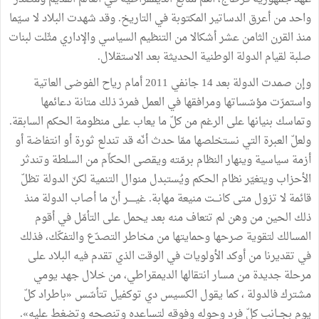
واحد من أعرق الدساتير المكتوبة في التاريخ. وقد شهدت البلاد لا سيّما
منذ القرن الثامن عشر أشكالا من التنظيم السياسي والإداري مثّلت لبنات
صلبة لقيام الدولة الوطنية الحديثة بعد الاستقلال.
وإن صمدت الدولة بعد 14 جانفي 2011 أمام رياح الفوضى العاتية
واستمرّت مؤسّساتها ومرافقها في العمل فمردّ ذلك متانة دعائمها
وتماسك بنيانها على الرغم من كلّ ما يعاب على منظومة الحكم السابقة.
ولعلّ العبرة التي نستخلصها ممّا حدث أنّه قد تندلع ثورة أو انتفاضة أو
أزمة سياسية وينهار النظام برمّته ويقصى الحكاّم من السلطة وتندثر
الأحزاب ويتغيّر نظام الحكم ويُستبدل منوال التنمية لكنّ الدولة تظلّ
قائمة لا تزول متى كانـــت منيعة مهابة. غيـــــر أنّ ما أصاب الدولة منذ
ذلك الحين من وهن لم تتعاف منه بعد يحمل على التأمّل في أقوم
المسالك لتقوية صرحها وحمايتها من مخاطر التصدّع والتفكّك، فذلك
في تقديرنا من أوكد الأولويات في الوقت الذي تقدم فيه البلاد على
مرحلة جديدة من مسار انتقالها الديمقراطي، من خلال جهد يومي
مشترك فالدولة ، كما يقول الكسيس دي توكفيل تتأسّس «باطراد كلّ
يوم بجــانب كلّ فرد وحوله وفوقه لتساعده وتنصحه وتضغط عليه».