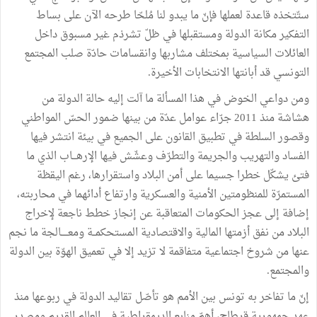
ستّتخذه قاعدة لعملها فإنّ ما يبدو لنا مُلحّا طرحه الآن على بساط
التفكير مكانة الدولة ومستقبلها في ظلّ تشرذم غير مسبوق داخل
العائلات السياسية بمختلف مشاربها وانقسامات حادّة صلب المجتمع
التونسي قد أبانتها الانتخابات الأخيرة.
ومن دواعي الخوض في هذا المسألة ما آلت إليه حالة الدولة من
هشاشة منذ 2011 جرّاء عوامل عدّة من بينها ضمور الحسّ المواطني
وقصور السلطة في تطبيق القانون على الجميع في بيئة انتشر فيها
الفساد والتهريب والجريمة والتطرّف وعشّش فيها الإرهـــاب الذي ما
فتئ يشكّل خطرا جسيما على أمن البلاد واستقرارها، رغم اليقظة
المستمرّة للمنظومتين الأمنية والعسكرية وارتفاع أدائهما في محاربته،
إضافة إلى عجز الحكومات المتعاقبة عن إنجاز خطط ناجعة لإخراج
البلاد من نفق أزمتها المالية والاقتصادية المستحكمــة ومعـــــالجة ما نجم
عنها من شروخ اجتماعية متفاقمة لا تزيد إلا في تعميق الهوّة بين الدولة
والمجتمع.
إنّ ما تفاخر به تونس بين الأمم هو تأصّل تقاليد الدولة في ربوعها منذ
عهد جمهورية قرطاج، أهمّ منابع الديمقراطية في العالم القديم ومصدر