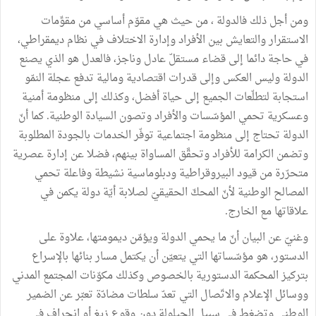
ومن أجل ذلك فالدولة ، من حيث هي مقوّم أساسي من مقوِّمات
الاستقرار والتعايش بين الأفراد وإدارة الاختلاف في نظام ديمقراطي،
في حاجة دائما إلى قضاء مستقلّ عادل وناجز، فالعدل هو الذي يصنع
الدولة وليس العكس وإلى قدرات اقتصادية ومالية تدفع عجلة النمّو
استجابة لتطلّعات الجميع إلى حياة أفضل، وكذلك إلى منظومة أمنية
وعسكرية تحمي المؤسّسات والأفراد وتصون السيادة الوطنية. كما أنّ
الدولة تحتاج إلى منظومة اجتماعية توفّر الخدمات بالجودة المطلوبة
وتضمن الكرامة للأفراد وتحقَّق المساواة بينهم، فضلا عن إدارة عصرية
متحرّرة من قيود البيروقراطية ودبلوماسية نشيطة وفاعلة تحمي
المصالح الوطنية لأنّ المحكّ الحقيقيّ لصلابة أيّة دولة يكمن في
علاقاتها مع الخارج.
وغنيّ عن البيان أنّ ما يحمي الدولة ويؤمّن ديمومتها، علاوة على
الدستور، هو مؤسّساتها التي يتعيّن أن يكتمل مسار بنائها بالإسراع
بتركيز المحكمة الدستورية بالخصوص وكذلك مكوّنات المجتمع المدني
ووسائل الإعلام والاتّصال التي تعدّ سلطات مضادّة تعبّر عن الضمير
الوطني وتضغط في سبيل الحيلولة دون وقوع زيغ أو انحراف في