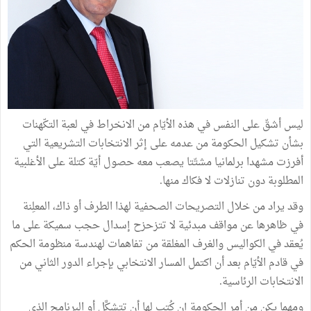
ليس أشقّ على النفس في هذه الأيّام من الانخراط في لعبة التكّهنات
بشأن تشكيل الحكومة من عدمه على إثر الانتخابات التشريعية التي
أفرزت مشهدا برلمانيا مشتّتا يصعب معه حصول أيّة كتلة على الأغلبية
المطلوبة دون تنازلات لا فكاك منها.
وقد يراد من خلال التصريحات الصحفية لهذا الطرف أو ذاك، المعلِنة
في ظاهرها عن مواقف مبدئية لا تتزحزح إسدال حجب سميكة على ما
يُعقد في الكواليس والغرف المغلقة من تفاهمات لهندسة منظومة الحكم
في قادم الأيّام بعد أن اكتمل المسار الانتخابي بإجراء الدور الثاني من
الانتخابات الرئاسية.
ومهما يكن من أمر الحكومة إن كُتب لها أن تتشكَّل أو البرنامج الذي