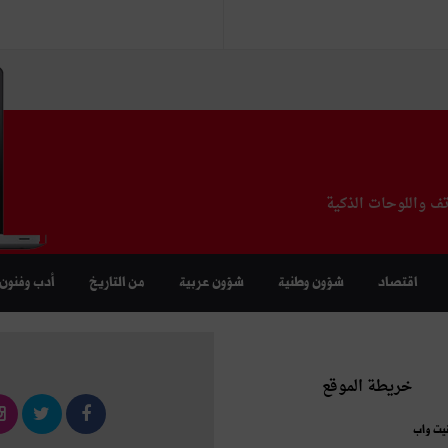
تف واللوحات الذكية
اقتصاد
شؤون وطنية
شؤون عربية
من التاريخ
أدب وفنون
خريطة الموقع
نيت واب