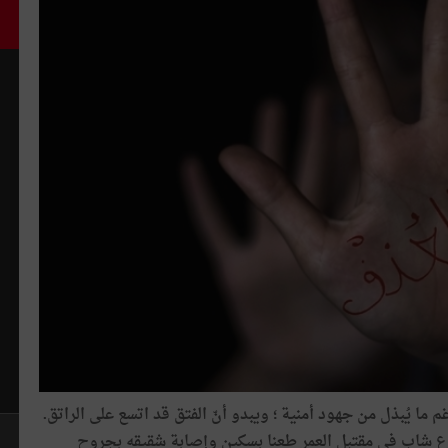
 ما يُبذل من جهود أمنية ؛ ويبدو أنّ الفتق قد اتسع على الراتق.
رع شاب في مقتبل العمر طعنا بسكين وإصابة شقيقه بجروح