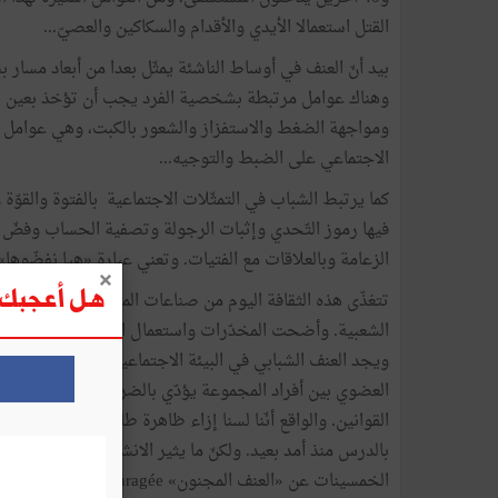
القتل استعمالا الأيدي والأقدام والسكاكين والعصيّ...
بيد أنّ العنف في أوساط الناشئة يمثّل بعدا من أبعاد مسار ب
وهناك عوامل مرتبطة بشخصية الفرد يجب أن تؤخذ بعين الاع
ومواجهة الضغط والاستفزاز والشعور بالكبت، وهي عوامل نا
الاجتماعي على الضبط والتوجيه...
كما يرتبط الشباب في التمثّلات الاجتماعية بالفتوة والقوّ
فيها رموز التّحدي وإثبات الرجولة وتصفية الحساب وفضّ ا
الزعامة وبالعلاقات مع الفتيات. وتعني عبارة «هيا نفضّوها
هل أعجبك ه
تتغذّى هذه الثقافة اليوم من صناعات المضامين التي تُروّج
الشعبية. وأضحت المخدّرات واستعمال العنف صورة «نموذجي
ويجد العنف الشبابي في البيئة الاجتماعية المتفكّكة حاضنة
العضوي بين أفراد المجموعة يؤدّي بالضرورة إلى إضعاف 
القوانين. والواقع أنّنا لسنا إزاء ظاهرة طارئة. فقد عرفت ال
بالدرس منذ أمد بعيد. ولكنّ ما يثير الانشغال هو اتساع الم