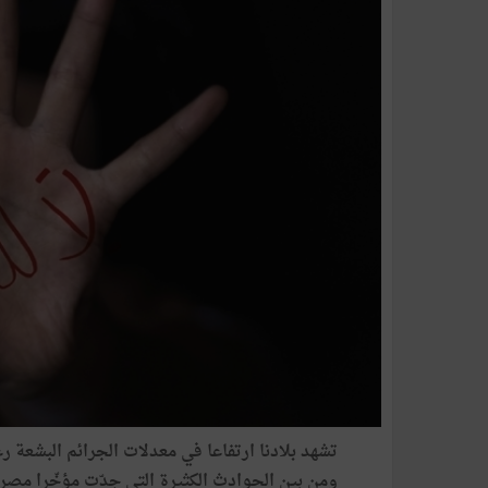
تشهد بلادنا ارتفاعا في معدلات الجرائم البشعة رغم
ومن بين الحوادث الكثيرة التي جدّت مؤخّرا مص