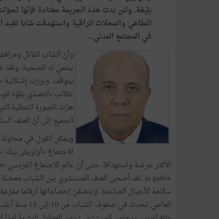
بليغة. ولئن بدت هذه الجريمة معتادة فإنّها تح
المقاهي والمحلات الراقية واستهدفت شابا تفيد ا
في المجتمع المدني...
وأنّ الشاب القاتل ومراف
ينتمي له الضحية. ولقد خل
يتوقّف. وبرزت إشكالية 
تطالب بالتصدّي بقوّة للوح
هزّت الصورة النمطية التي
الجميع إلى أنّ العنف الساك
ويمكن القول في محاولة م
الاجتماع «أولريش بيك « و
la galère. لقد أضحى العنف المستشري بين الشباب معضل