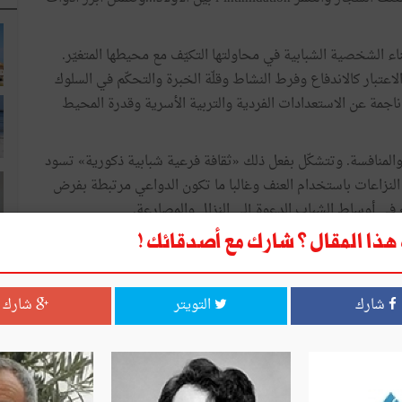
ناء الشخصية الشبابية في محاولتها التكيّف مع محيطها المتغيّر.
تبار كالاندفاع وفرط النشاط وقلّة الخبرة والتحكّم في السلوك
جمة عن الاستعدادات الفردية والتربية الأسرية وقدرة المحيط
ة والمنافسة. وتتشكّل بفعل ذلك «ثقافة فرعية شبابية ذكورية» تسود
لنزاعات باستخدام العنف وغالبا ما تكون الدواعي مرتبطة بفرض
» في أوساط الشباب الدعوة إلى النزال والمصارعة.
ذا المقال ؟ شارك مع أصدقائك !
 لنماذج «مثالية» من قبيل الفتوات والصعاليك وعصابات الأحياء
ة» لإثبات الذات في «الواقع الاجتماعي» الذي تصوّره الفضائيات.
 ليُعرّش وينتشر. فضعف اللُحمة الاجتماعية وانحلال روابط التضامن
شارك
التويتر
شارك
جسد المجتمع فتصبح مؤسّساته عاجزة عن الضبط والتوجيه وإنفاذ
ا
مجتمعات البشرية العنف منذ الأزل. وتناولته العلوم الاجتماعية
دى والتطبيع مع الفضاعة. لقد تحدّث علم الاجتماع الأمريكي منذ
الخمسينات عن «العنف المجنون» la violence enragée وقصـــد به العنف الفضــــيــع غيــــر المــبرّر و«المجـــــاني» violence gratuite