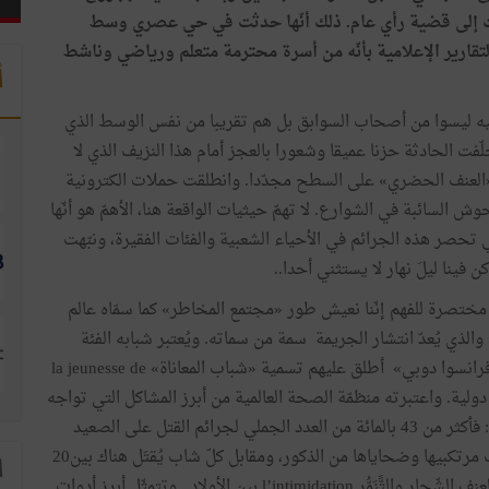
وّلت إلى قضية رأي عام. ذلك أنّها حدثت في حي عصري وسط
لتقارير الإعلامية بأنّه من أسرة محترمة متعلم ورياضي وناشط
أ
قيه ليسوا من أصحاب السوابق بل هم تقريبا من نفس الوسط الذي
ّفت الحادثة حزنا عميقا وشعورا بالعجز أمام هذا النزيف الذي لا
«العنف الحضري» على السطح مجدّدا. وانطلقت حملات الكترونية
وش السائبة في الشوارع. لا تهمّ حيثيات الواقعة هنا، الأهمّ هو أنّها
 تحصر هذه الجرائم في الأحياء الشعبية والفئات الفقيرة، ونبّهت
ن فينا ليلَ نهار لا يستثني أحدا..
ختصرة للفهم إنّنا نعيش طور «مجتمع المخاطر» كما سمّاه عالم
الذي يُعدّ انتشار الجريمة سمة من سماته. ويُعتبر شبابه الفئة
الأكثر عرضة واستهدافا، حتى أنّ عالم الاجتماع الفرنسي «فرانسوا دوبي» أطلق عليهم تسمية «شباب المعاناة» la jeunesse de
ة دولية. واعتبرته منظمّة الصحة العالمية من أبرز المشاكل التي تواجه
سلامة الأجيال الصاعدة. وتتضمّن إحصاءاتها أرقاما مفزعة: فأكثر من 43 بالمائة من العدد الجملي لجرائم القتل على الصعيد
العالمي تحدث في صفوف الشباب من 10 إلى 19 سنة أغلب مرتكبيها وضحاياها من الذكور، ومقابل كلّ شاب يُقتَل هناك بين20
ا
و40 آخرين يدخلون المستشفى؛ ومن العوامل المثيرة لهذا العنف الشّجار والتًّنَمُّر l’intimidation بين الأولاد...وتتمثّل أبرز أدوات