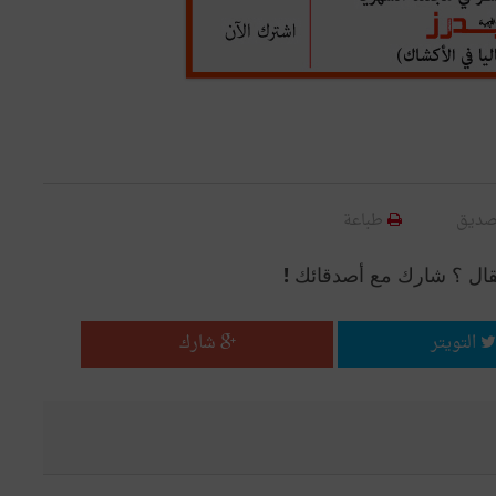
صديق
طباعة
قال ؟ شارك مع أصدقائك !
التويتر
شارك