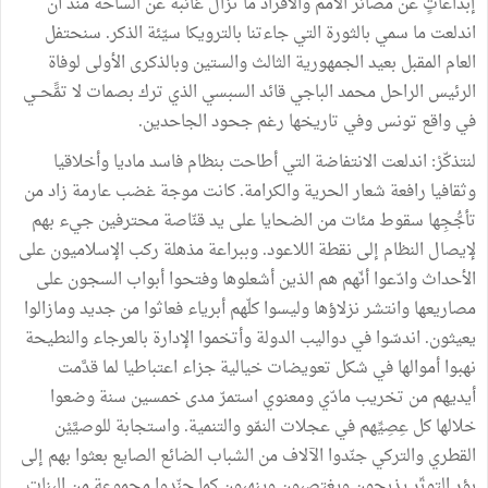
إبداعاتٍ عن مصائر الأمم والأفراد ما تزال غائبة عن الساحة منذ أن
اندلعت ما سمي بالثورة التي جاءتنا بالترويكا سيّئة الذكر. سنحتفل
العام المقبل بعيد الجمهورية الثالث والستين وبالذكرى الأولى لوفاة
الرئيس الراحل محمد الباجي قائد السبسي الذي ترك بصمات لا تمًّحــي
في واقع تونس وفي تاريخها رغم جحود الجاحدين.
لنتذكّرْ: اندلعت الانتفاضة التي أطاحت بنظام فاسد ماديا وأخلاقيا
وثقافيا رافعة شعار الحرية والكرامة. كانت موجة غضب عارمة زاد من
تأجُّجِها سقوط مئات من الضحايا على يد قنّاصة محترفين جيء بهم
لإيصال النظام إلى نقطة اللاعود. وببراعة مذهلة ركب الإسلاميون على
الأحداث وادّعوا أنّهم هم الذين أشعلوها وفتحوا أبواب السجون على
مصاريعها وانتشر نزلاؤها وليسوا كلّهم أبرياء فعاثوا من جديد ومازالوا
يعيثون. اندسّوا في دواليب الدولة وأتخموا الإدارة بالعرجاء والنطيحة
نهبوا أموالها في شكل تعويضات خيالية جزاء اعتباطيا لما قدَّمت
أيديهم من تخريب مادّي ومعنوي استمرّ مدى خمسين سنة وضعوا
خلالها كل عِصِيِّهم في عجلات النمّو والتنمية. واستجابة للوصيَّيْن
القطري والتركي جنّدوا الآلاف من الشباب الضائع الصايع بعثوا بهم إلى
بؤر التوتّر يذبحون ويغتصبون وينهبون كما جنّدوا مجموعة من البنات