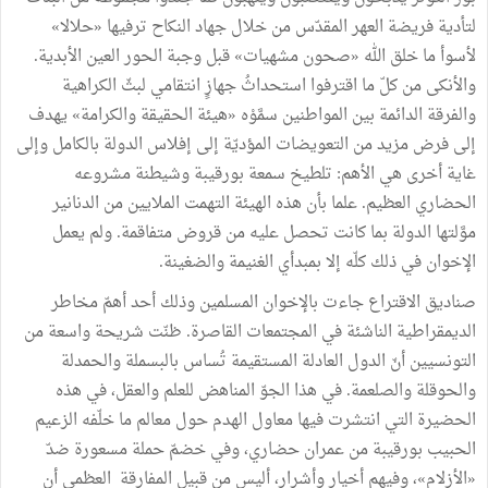
لتأدية فريضة العهر المقدّس من خلال جهاد النكاح ترفيها «حلالا»
لأسوأ ما خلق الله «صحون مشهيات» قبل وجبة الحور العين الأبدية.
والأنكى من كلّ ما اقترفوا استحداثُ جهازٍ انتقامي لبثّ الكراهية
والفرقة الدائمة بين المواطنين سمَّوْه «هيئة الحقيقة والكرامة» يهدف
إلى فرض مزيد من التعويضات المؤديّة إلى إفلاس الدولة بالكامل وإلى
غاية أخرى هي الأهم: تلطيخ سمعة بورقيبة وشيطنة مشروعه
الحضاري العظيم. علما بأن هذه الهيئة التهمت الملايين من الدنانير
موَّلتها الدولة بما كانت تحصل عليه من قروض متفاقمة. ولم يعمل
الإخوان في ذلك كلّه إلا بمبدأي الغنيمة والضغينة.
صناديق الاقتراع جاءت بالإخوان المسلمين وذلك أحد أهمّ مخاطر
الديمقراطية الناشئة في المجتمعات القاصرة. ظنّت شريحة واسعة من
التونسيين أنّ الدول العادلة المستقيمة تُساس بالبسملة والحمدلة
والحوقلة والصلعمة. في هذا الجوّ المناهض للعلم والعقل، في هذه
الحضيرة التي انتشرت فيها معاول الهدم حول معالم ما خلّفه الزعيم
الحبيب بورقيبة من عمران حضاري، وفي خضمّ حملة مسعورة ضدّ
«الأزلام»، وفيهم أخيار وأشرار، أليس من قبيل المفارقة العظمى أن