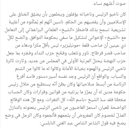
صوت أغلبهم نساء.
كان ناخبو الرئيس وناخباته يؤمّلون ويحلمون بأن يضيِّق الخناق على
الإسلاميين وأن يقصيهم عن الحكم. ناسين أنّهم لم يُمكِّنوه من أغلبية
تشريعية تسمح بذلك فاضطرّ «الشيخ» العلماني البراغماتي إلى التعامل
مع «الشيخ» الإخواني لتشكيل ما سمّي بحكومة التوافق. واتّضح لكلّ
ذي عينين أنّ صاحب قلعة «مونبليزير» ليس بأقلّ مكرا ودهاء من
صاحب قصر قرطاج. ناور وتثعلب وفخّخ حزب النداء وفجّره بما جعل
حزب النهضة يحتلّ المرتبة الأولى في المجلس من جديد. وثارت ثائرة
ناخبي الرئيس واتّهموه بخيانة الأمانة وكالوا له ما كالوا من الشتم
والسباب. والواقع أنّ الرئيس وجد نفسه أسير دستور فاسد أفرغ
الرئاسة من أبسط صلاحياتها وكان يظنّ أنّه يستطيع من خلال رئيس
حكومة مدين له أن يمرِّرَ ما يرتئيه من قوانين وقرارات وكان الحساب
مخطئا فقد سدّ الشيخ «باسم الله» كل الثغرات. ومع كلّ هذه الوقائع
الواضحة للعيان، استمرّ الغاضبون من ناخبي الرئيس ينعتونه بالتنازل
المذلّ لخصوم كان المفروض أن يلجمهم فألجموه وكان الرجل في وضع
يصحّ فيه قول الشاعر الشامي عبد الغني النابلسي: