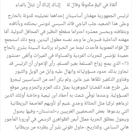
ألقاهُ في اليَمِّ مكْتوفًا وقالَ لهُ إيَّـــاك إيَّــاكَ أَنْ تبْتَلَّ بالمــاءِ
لرئيس الجمهورية مهمّتان أساسيتان إحداهما تمثيليته للدولة بالخارج
وعلى هذا الصعيد جلب الباجي قائد السبسي لتونس بحنكته وبأناقته
وبثقافته وبحسن معشره احتراما منقطع النظير في المحافل الدولية. أمّا
مهمّته الداخلية فسرعان ما وجد نفسه مغلول اليدين. ومع ذلك استجمع
كلّ قوّاه المعنوية فأحدث لجنة من الخبراء برئاسة السيدة بشرى بالحاج
حميدة تؤسّس للحريات الفردية والمساواة في الميراث وألغى «منشور
73» الذي يمنع زواج المسلمة بغير المسلم. رأى الإخوان أنّ الرئيس قد
تجاوز بذلك حدود مسؤولياته وانهال عليه وابل من الويل والثبور
وفتاوى التكفير تلقّاها غير عابئ. ولم يكن أحد من السياسيين ليجرؤ
على طرح هذه القضايا الجوهرية بمثل ذلك العزم والحزم ومن موقع
المسؤولية. وعندما توفِّي شمتَ به أحفاد ابن تيمية وخاصّة أولئك الذين
ترعاهم تركيا مثل الحثالة وجدي غنيم أو تأويهم العاصمة البريطانية
التي يدعوها بعض الصحفيين الغربيين بـ«لندنستان» وفيها يصول
ويجول بمطلق الحرية ممثّل أيمن الظواهري الرسمي في أوروبا المأجور
هاني السباعي. وللتاريخ، حاول طوني بلير أن يطرده من بريطانيا