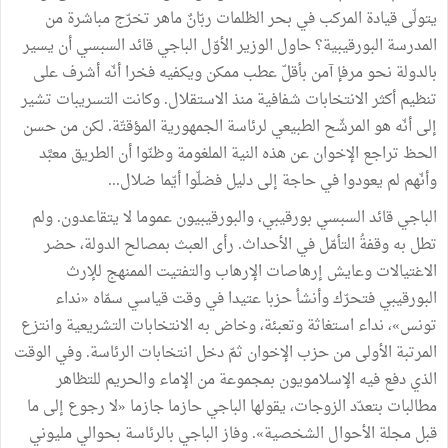
يتولّى قيادة المركب في بحر الظلمات ربّانٌ ماهر تخرّج مباشرة من
المدرسة البورقيبية؟ حاول الوزير الأوّل الباجي قائد السبسي أن يسير
بالدولة نحو مرفإ آمن بأقلّ عطب ممكن ويكفيه فخرا أنّه أشرف على
تنظيم أكثر الانتخابات شفافية منذ الاستقلال. وكانت التسريبات تشير
إلى أنّه هو المرشّح الطبيعي لرئاسة الجمهورية المؤقتّة. لكن من حسن
الحظ تراجع الإخوان عن هذه النية الملغومة وظنّوا أن الطريق معبَّد
وأنّهم لم يعودوا في حاجة إلى دليل فضلّوا أيّما ضلال...
الباجي قائد السبسي بورقيبي، والبورقيبيون عموما لا يتقاعدون. ولم
تطل به وقفةُ التأمّل في الأحداث. رأى العبث بمصالح الدولة، حضر
الاغتيالات وعايش إرهاصات الإرهاب والتفتيت الممنهج للإرث
البورقيبي فتحرّك وأنشأ حزبا عتيدا في وقت قياسي سمّاه «نداء
تونس»، نداء استغاثة وتعبئة، وخاض به الانتخابات التشريعية وانتزع
المرتبة الأولى من حزب الإخوان ثمّ دخل انتخابات الرئاسة. وفي الوقت
الذي دفع فيه الإسلامويون بمجموعة من الإماء والحريم للتظاهر
مطالبات بتعدّد الزوجات، يقولها الباجي حازما جازما «لا رجوع إلى ما
قبل مجلة الأحوال الشخصية». وفاز الباجي بالرئاسة بحوالي مليوني