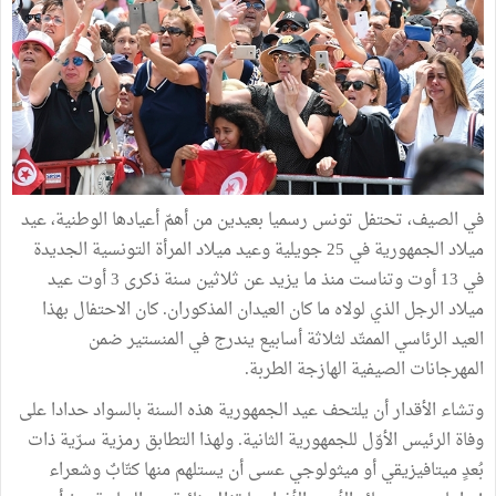
في الصيف، تحتفل تونس رسميا بعيدين من أهمّ أعيادها الوطنية، عيد
ميلاد الجمهورية في 25 جويلية وعيد ميلاد المرأة التونسية الجديدة
في 13 أوت وتناست منذ ما يزيد عن ثلاثين سنة ذكرى 3 أوت عيد
ميلاد الرجل الذي لولاه ما كان العيدان المذكوران. كان الاحتفال بهذا
العيد الرئاسي الممتّد لثلاثة أسابيع يندرج في المنستير ضمن
المهرجانات الصيفية الهازجة الطربة.
وتشاء الأقدار أن يلتحف عيد الجمهورية هذه السنة بالسواد حدادا على
وفاة الرئيس الأوّل للجمهورية الثانية. ولهذا التطابق رمزية سرّية ذات
بُعدٍ ميتافيزيقي أو ميثولوجي عسى أن يستلهم منها كتّابٌ وشعراء