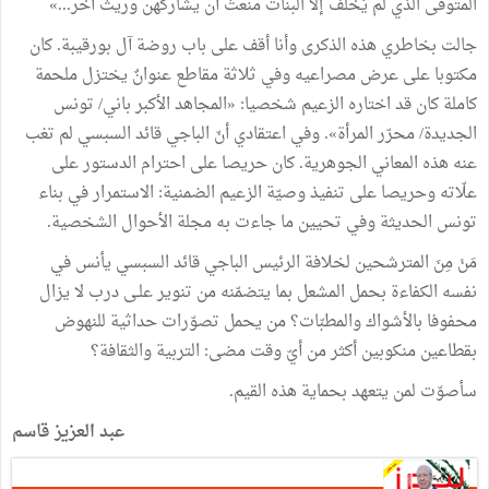
المتوفّى الذي لم يُخَلِّفْ إلا البنات منعتُ أن يشاركَهن وريثٌ آخر...»
جالت بخاطري هذه الذكرى وأنا أقف على باب روضة آل بورقيبة. كان
مكتوبا على عرض مصراعيه وفي ثلاثة مقاطع عنوانٌ يختزل ملحمة
كاملة كان قد اختاره الزعيم شخصيا: «المجاهد الأكبر باني/ تونس
الجديدة/ محرّر المرأة». وفي اعتقادي أنّ الباجي قائد السبسي لم تغب
عنه هذه المعاني الجوهرية. كان حريصا على احترام الدستور على
علّاته وحريصا على تنفيذ وصيّة الزعيم الضمنية: الاستمرار في بناء
تونس الحديثة وفي تحيين ما جاءت به مجلة الأحوال الشخصية.
مَنْ مِنَ المترشحين لخلافة الرئيس الباجي قائد السبسي يأنس في
نفسه الكفاءة بحمل المشعل بما يتضمّنه من تنوير علـى درب لا يزال
محفوفا بالأشواك والمطبّات؟ من يحمل تصوّرات حداثية للنهوض
بقطاعين منكوبين أكثر من أيّ وقت مضى: التربية والثقافة؟
سأصوّت لمن يتعهد بحماية هذه القيم.
عبد العزيز قاسم