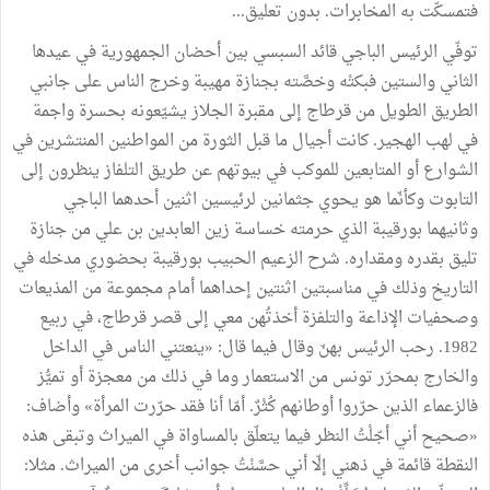
فتمسكّت به المخابرات. بدون تعليق...
توفّي الرئيس الباجي قائد السبسي بين أحضان الجمهورية في عيدها
الثاني والستين فبكتْه وخصَّته بجنازة مهيبة وخرج الناس على جانبي
الطريق الطويل من قرطاج إلى مقبرة الجلاز يشيّعونه بحسرة واجمة
في لهب الهجير. كانت أجيال ما قبل الثورة من المواطنين المنتشرين في
الشوارع أو المتابعين للموكب في بيوتهم عن طريق التلفاز ينظرون إلى
التابوت وكأنّما هو يحوي جثمانين لرئيسين اثنين أحدهما الباجي
وثانيهما بورقيبة الذي حرمته خساسة زين العابدين بن علي من جنازة
تليق بقدره ومقداره. شرح الزعيم الحبيب بورقيبة بحضوري مدخله في
التاريخ وذلك في مناسبتين اثنتين إحداهما أمام مجموعة من المذيعات
وصحفيات الإذاعة والتلفزة أخذتُهن معي إلى قصر قرطاج، في ربيع
1982. رحب الرئيس بهنّ وقال فيما قال: «ينعتني الناس في الداخل
والخارج بمحرّر تونس من الاستعمار وما في ذلك من معجزة أو تميُّز
فالزعماء الذين حرّروا أوطانهم كُثْرٌ. أمّا أنا فقد حرّرت المرأة» وأضاف:
«صحيح أني أجّلْتُ النظر فيما يتعلّق بالمساواة في الميراث وتبقى هذه
النقطة قائمة في ذهني إلّا أني حسَّنْتُ جوانب أخرى من الميراث. مثلا: