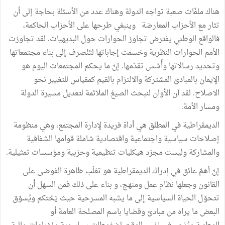
هناك ملفّات صعبة تواجه الدولة وهناك عدد من الأسئلة بحاجة إلى أن
تثار مع الأحزاب المعارضة وينبغي طرحها على الأحزاب الحاكمة،
فالواقع الوطني يفترض تجاوز الحوارات حول البديهيات. لقد تجاوزت
الأمم الحوارات النظرية وحَسمت إجاباتها لتَنْصرف إلى بناء مجتمعاتها
وتحديد رسالاتها وأُسُس تقدّمها. إنّ ما يحكم المجتمعات اليوم هو
الإيمان بالمبادئ المشتركة والالتزام بالقيم كمقياس للتغيير نحو
الاصلاح. لقد آن الأوان لنبحث الصيغ الملائمة لتعديل مسيرة الدولة
ومسار الأمة.
الديمقراطية في المطلق هي أداة فريدة لإدارة المجتمع، وهي منظومة
إصلاحات سياسية واجتماعية واقتصادية شاملة قوامها الشفافية
والمشاركة وليست مجرّد هيكليات تنظيمية وحزبية ومؤسسات تمثيلية.
إنّ أهمّ عائق في إدراك الديمقراطية هو تغلّب ظاهرة الفوضى على
القانون وجعلها نظام عمل ومنهج، و بناء على ذلك فمن السهل أن
تتحوّل الحياة السياسية إلى ما يشبه المسرحية حيث يَحْتكم ويُسوّق
البعض ما يراه من مبادئ وقضايا باسم المصلحة العامة أو