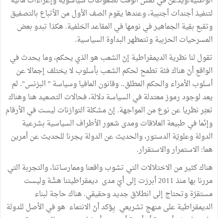
الوطنية،ويُذعن في نفس الوقت لضغوطات سياسوية وإغراءات مالية
لتنفيذ أجندات أجنبية، وعندها يقوم الصف الأول من الأتباع بالتصفيق
وتقبع بقية الجماهير في نومها في المقاعد الخلفية. هكذا تبدو بعض
المسرحيات الحزبية وتتمظهر البداوة السياسية.
تقول لنا نظرية الديمقراطية إنّ الشعب هو الذي يحكم، وما يحدث في
الواقع أنّ هناك فئة تطمح لحكم الشعب بأسلوب لا يختلف إجمالا عن
أسلوب الأمراء والحكم المطلق.. وقانون المافيا وسياسة " البزنس". لم
يعد لوجود رموز معتدلة في السياسة دلالة، فحالات التصعيد هنا وهناك
تعبّر نظريا عن نوع من المواجهة. إنّ مشكلة التوازنات ليست في الأرقام
وإنّما في طبيعة العلاقات ومدى شعور الأطراف السياسية بشرعية
الدولة وعلويّة الدستور، والحديث عن الدولة يجرنا للحديث عن أمرين
هما: الاستمرار والاستقرار.
هناك كثير من الاختلالات التي تشوب واقعنا وممارساتنا، والتجربة التي
مررنا بها منذ 2011 أبرزت إلى أيّ مدى ديمقراطيتنا هشّة وليست
مستقرّة وتحتاج إلى انطلاق جديد وحقيقي. هناك حاجة لبناء
الديمقراطية على منهج تشريعي يِؤكد أنّ الانتماء هو في الأصل للدولة