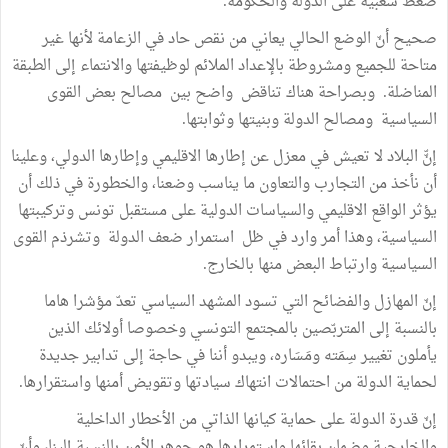
ضغط شعبية على الدولة والحكومة.
صحيح أنّ الوضع الحالي يعاني من نقص حاد في الزعامة لأنها غير
متاحة للجميع ومشروطة بالإعداد الملائم لوظيفتها والانتماء إلى الطبقة
المناضلة. وبصراحة هناك تناقض واضح بين مصالح بعض القوى
السياسية ومصالح الدولة وبنيتها وثوابتها.
إنّّ البلاد لا تعيش في معزل عن إطارها الاقليمي وإطارها الدولي، وعلينا
أن نأخذ من التجارب والتعاون ما يناسب وضعنا، والخطورة في ذلك أن
يؤثر الواقع الاقليمي والسياسات الدولية على مستقبل تونس وتركيبتها
السياسية، وهذا أمر وارد في ظل استمرار ضعف الدولة وتشرذم القوى
السياسية وارتباط البعض منها بالخارج.
إنّ المهازل والفضائح التي تسود المشهد السياسي تعدّ مؤشرا هاما
بالنسبة إلى المتربّصين بالمجتمع التونسي وخصوصا أولائك الذين
يأملون تغيير سِمَته ومَسَاره، ويبدو أننا في حاجة إلى تدابير جديدة
لحماية الدولة من احتمالات انتهاك سيادتها وتقويض أمنها واستقرارها.
إنّ قدرة الدولة على حماية كيانها الذاتي من الأخطار الداخلية
والخارجية وضمان بقائها واستمرارها هو جوهر الأمن بالنسبة إلينا، وأنّ