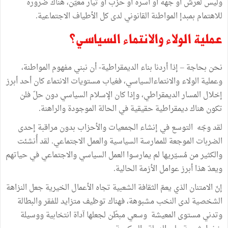
وليس لعرش أو جهة أو أسرة أو حزب أو تيار معيّن، هناك ضرورة
للاهتمام بمبدإ المواطنة القانوني لدى كل الأطياف الاجتماعية.
عملية الولاء والانتماء السياسي؟
نحن بحاجة – إذا أردنا بناء الديمقراطية- أن نبني مفهوم المواطنة،
وعملية الولاء والانتماءالسياسي، فغياب مستويات الانتماء كان أحد أبرز
إخلال المسار الديمقراطي، وإذا كان الإسلام السياسي دون حلّ فلن
تكون هناك ديمقراطية حقيقية في الحالة الموجودة والراهنة.
لقد وجّه التوسع في إنشاء الجمعيات والأحزاب بدون مراقبة إحدى
الضربات الموجعة للممارسة السياسية والعمل الاجتماعي. لقد أُنشئت
والكثير من مُسيّريها لم يمارسوا العمل السياسي والاجتماعي في حياتهم
ويعدّ هذا أبرز عوامل الأزمة الحالية.
إنّ الامتنان الذي يعمّ الثقافة الشعبية تجاه الأعمال الخيرية جعل النزاهة
الشخصية لدى النخب مشبوهة، فهناك توظيف متزايد للفقر والبطالة
وتدني مستوى المعيشة وسعي مبطّن لجعلها آداة انتخابية ووسيلة