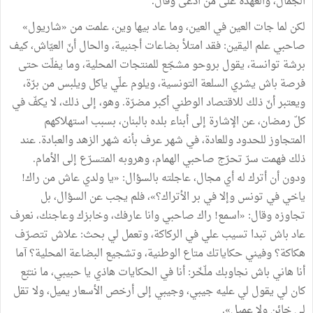
الجمال، والعهدة على من ادّعى وقال.
لكن لما جات العين في العين، وما عاد بيها وين، علمت من «شاريول»
صاحبي علم اليقين: فقد امتلأ بضاعات أجنبية، والحال أنّ العيّاش، كيف
برشة توانسة، يقول بروحو مشجّع للمنتجات المحلية، وما يفلّت حتى
فرصة باش يشري السلعة التونسية، ويلوم علّي ياكل ويلبس من برّة،
ويعتبر أنّ ذلك للاقتصاد الوطني أكبر مضرّة. وهو، إلى ذلك، لا يكفّ في
كلّ رمضان، عن الإشارة إلى أبناء بلده بالبنان، بسبب استهلاكهم
المتجاوز للحدود وللعادة، في شهر عرف بأنه شهر الزهد والعبادة. عند
ذلك فهمت سرّ تحرّج صاحبي الهمام، وهروبه المتسرّع إلى الأمام.
ودون أن أترك له أي مجال، عاجلته بالسؤال: «يا ولدي عاش من راك!
ياخي في تونس وإلا في بر الأتراك؟»، فلم يجب عن السؤال، بل
تجاوزه وقال: «اسمع! راك صاحبي وانا عارفك، وخابزك وعاجنك، نعرف
عاد باش تبدا تسيب علي في الركاكة، وتعمل لي بحث: علاش تتصرّف
هكاكة؟ وفيني حكاياتك متاع الوطنية، وتشجيع البضاعة المحلية؟ آما
أنا هاني باش نجاوبك ملّخّر: أنا في الحكايات هاذي يا حبيبي، ما نتبّع
كان لي يقول لي عليه جيبي، وجيبي إلى أرخص الأسعار يميل، ولا تقل
لي خائن ولا عميل».