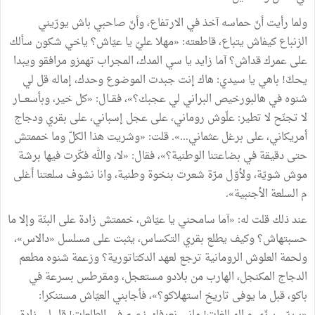
ولما رأيت أنّ حماسه آخذ في الارتفاع، وأنّ صاحبي باش يورّيني
الزنباع كيفاش يتباع، قاطعته: «مهلا عليّ يا عيّاش؟ ياخي شكون سألك
على عمرك قداش؟ آما زايد يا سي المدك، المجراب تهمزو مرافقو ويبدا
يحكّ! باهي يا سيدي: هاك إنت جبدت الموضوع وحدك، إماله قل لي
شنوه في هالبورخيص البراني لي عجبك؟»، فقــال: «كل خير، وبأسعـــار
لا تجنّح لا تطير: علّوش روماني، على عجل إسباني، على بقري ودجاج
أمريكاني، على برغل عثماني...». قلت: «وشريت هذا الكلّ وما خممتش
حتى دقيقة في بضاعتنا الوطنية؟»، فقال: «لا، والله فكّرت فيها برشة
موش شويّة، ولأوّل مرّة شعرت بنخوة وطنية، وانا نشوف سلعتنا أغلى
م السلعة الأجنبية».
عند ذلك قلت له: «آما سامحني يا عيّاش، خممتش زادة على البنّة وإلا ما
حسبتهاش؟ وكيف يطلع بقري التكساس، يثبت على مسلسل «دالاس»،
ولحمة العلوش الرومانية ترجع لعهد الدكتاتورية؟ وزعمة شنوه مطعم
الدجاج المكنجل، الهارب من بلادو مستعجل، ومقرطس بسرعة في
باكو، قبل ما يوفى تاريخ استهلاكو؟»، فأجابني العيّاش مستنكرا: