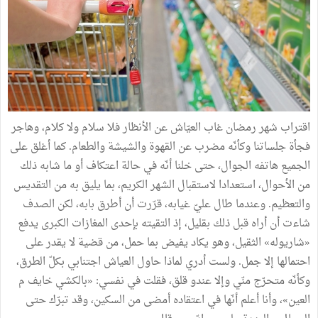
اقتراب شهر رمضان غاب العيّاش عن الأنظار فلا سلام ولا كلام، وهاجر
فجأة جلساتنا وكأنّه مضرب عن القهوة والشيشة والطعام. كما أغلق على
الجميع هاتفه الجوال، حتى خلنا أنّه في حالة اعتكاف أو ما شابه ذلك
من الأحوال، استعدادا لاستقبال الشهر الكريم، بما يليق به من التقديس
والتعظيم. وعندما طال عليّ غيابه، قرّرت أن أطرق بابه، لكن الصدف
شاءت أن أراه قبل ذلك بقليل، إذ التقيته بإحدى المغازات الكبرى يدفع
«شاريوله» الثقيل، وهو يكاد يفيض بما حمل، من قضية لا يقدر على
احتمالها إلا جمل. ولست أدري لماذا حاول العياش اجتنابي بكلّ الطرق،
وكأنّه متحرّج منّي وإلا عندو قلق، فقلت في نفسي: «بالكشي خايف م
العين»، وأنا أعلم أنّها في اعتقاده أمضى من السكين، وقد تبرّك حتى