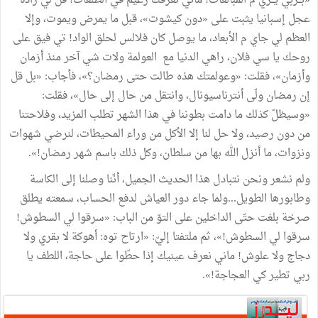
«بــربّي يــزّي م المبالغات! ماني نعرفك زعيم في الطلعات! قل لي زادة
عجل إسبانيا يثبت على «دون كيشوت»، قبل ما يمرض ويموت، وإلا
العظم لي جاي م الأبعاد، ما يوصل كان فلالس لحلق الواد! تي فيق على
روحك يا سي فلان، راهي الدنيا مع العولمة ولات شي آخر منذ أزمان
وأزمان»، فقلت: «وعولمتك هذه طالت حتى رمضان؟»، فأجاب: «بل قل
إن رمضان ولّى أنترناسيونال، وانتقل من حال إلى حال»، فقلت:
«وسيظلّ كذلك ما دامت بطوننا في هذا الشهر تطلب المزيد، وفلاحتنا
من دون رصيد، ولا حل لنا إلا الأكل من وراء المحيطات، لنرضي شهوات
ونزوات، ما أنزل الله بها من سلطان، وكل ذلك باسم شهر رمضان!».
ولم نشعر ونحن نتبادل هذا الحديث الجميل، أنّنا وصلنا إلى الكاسة
وطابورها الطويل...ولما جاء دور العياش لدفع الحساب، سمعته يطلق
صرخة بلغت حتّى الداخلين على التوّ من الباب: «سرقوا لي السطوش!
سرقوا لي السطوش!»، ثم ملتفتا إليّ: «ارتاح توه: أهوكة لا بقري ولا
دجاج ولا علوش! ماني نعرف عينيك إذا حطّوا على حاجة، اللطف يا
ربي تطير كي العجاجة!».