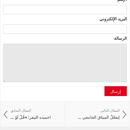
البريد الإلكتروني
الرسالة
إرسال
المقال التالي
المقال السابق
لِنفعّلْ الميثاق الجامعي ...
احميده النيفر: »قُلْ لَوْ ...