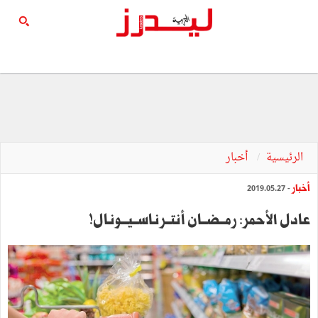
الرئيسية
أخبار
أخبار
- 2019.05.27
عادل الأحمر: رمــضــان أنتــرنـاســيـــونـال!