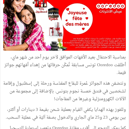
بمناسبة الاحتفال بعيد الأمّهات الموافق لآخر يوم أحد من شهر ماي،
أطلقت Ooredoo تونس مسابقة تُمكّن حرفائها من إهداء أمّهاتهم جوائز
قيّمة.
وتتضمّن هذه الجوائز عُمرة للبقاع المقدّسة ورحلة إلى إسطنبول وإقامة
لشخصين في فندق خمسة نجوم بتونس. بالإضافة إلى مجموعة من
الآلات الكهرومنزلية وغيرها من المفاجآت!
وللفوز بهذه الهدايا يكفي القيام بعمليّة شحن بقيمة 3 دينارات أو أكثر،
بين يومي 23 و25 ماي الجاري والدخول بصفة آليّة في عمليّة السحب.
كما يمكن التوجه إلى أقرب مغازة Ooredoo وتعمير استمارة التسجيل