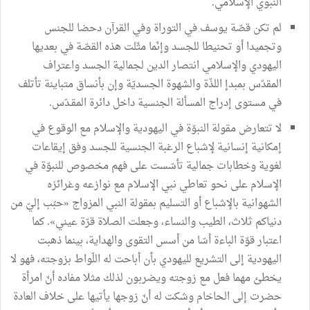
النبوي الإسلامي.
لم تكن قصّة يوسف في التوراة وفي القرآن دحضا للجنس
وتجميدا أو تحنيطا للجسد وإنّما مثّلت هذه القصّة في بعديها
اليهودي والإسلامي انتصار الدين لجمالية الجسد واعتراف
المقدّس بمبدإ اللذّة والشهوة الجسديّة وإن بأنساق متباينة تأتلف
في مستوى إدراج المسألة الجنسية داخل دائرة المقـدّس.
لا تتعارض مقولة النبوّة في اليهودية والإسلام مع الوقوع في
إمكانية إنسانية لإشباع الرغبة الجنسية للجسد وفق إيقاعات
لغوية وخطابات جمالية تأسّست على فهم مخصوص للنبوّة في
الإسلام على نحو تعاطي نبي الإسلام مع نوازعه وغرائزه
الشهوانية بالإشباع أو التسليم بمقولة النبي المزواج «حبّب إليّ من
دنياكم ثلاث، الطيب والنساء، وجعلت الصلاة قرّة عيني». كما
اعتبار قوّة الباءة أسّا من أسس التقوى والهداية، بينما ذهبت
اليهودية إلى التشريع لليهودي بأن أباحت له اللّواط بزوجته، فهو لا
يخطئ مهما فعل مع زوجته ويضربون لذلك مثلا مفاده أنّ امرأة
حضرت إلى الحاخام وشكت له أنّ زوجها يأتيها على خلاف العادة