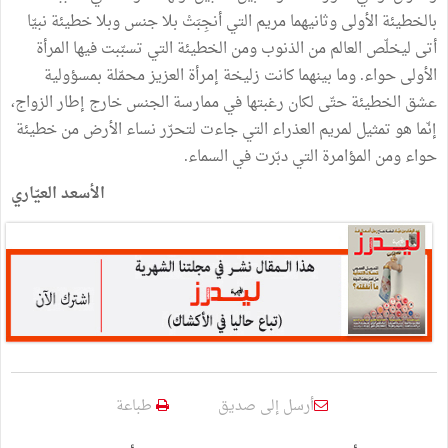
بالخطيئة الأولى وثانيهما مريم التي أنجِبَتْ بلا جنس وبلا خطيئة نبيّا
أتى ليخلّص العالم من الذنوب ومن الخطيئة التي تسبّبت فيها المرأة
الأولى حواء. وما بينهما كانت زليخة إمرأة العزيز محمّلة بمسؤولية
عشق الخطيئة حتّى لكان رغبتها في ممارسة الجنس خارج إطار الزواج،
إنّما هو تمثيل لمريم العذراء التي جاءت لتحرّر نساء الأرض من خطيئة
حواء ومن المؤامرة التي دبّرت في السماء.
الأسعد العيّاري
أرسل إلى صديق
طباعة