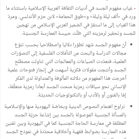
-
غياب مفهوم الجسد في أدبيات الثقافة العربية الإسلامية باستثناء ما
ورد في «ألف ليلة وليلة» و»طوق الحمامة» لابن حزم الأندلسي. ومردّ
هذا الغياب إلى ما استقرّ في الضمير العربي الإسلامي من تهجين
للجسد وتحقير لرمزيته التي ظلّت حبيسة الممارسة الجنسيّـة.
أنّ مفهوم الجسد شهد تطوّرا دلاليا واصطلاحيا بحسب تنوّع
مجالات الدراسة والبحث من التأمّلات الفلسفية إلى التصوّرات
العلمية، فتعدّدت الصياغات والمعالجات التي تناولت مصطلح
الجسد وأنتجت مقولات فكرية أسهمت في إنجاز فتوحات علمية
أخرجت هذا المفهوم من دلالته المألوفة والمتداولة لدى الفكر
الإنساني نحو سياقات رمزية منحت الجسد أبعادا رمزية متعلّقة،
إمّا بالفنون أو بالأدب أو بالتكنولوجيات الحديثـة.
تراوح اهتمام النصوص الدينية وبخاصّة اليهودية منها والإسلامية
بالمسألة الجنسية الموصولة بالجسد بين إشاعة حريّة الجسد
المطلقة في ممارسة الحاجة الجنسية كما في اليهودية وبين تقنين
هذه الممارسة بضوابط فقهية وأخلاقية محدّدة في نموذج الجسد