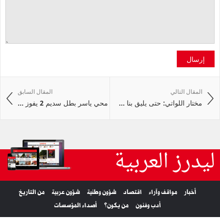
إرسال
المقال التالي
المقال السابق
مختار اللواتي: حتى يليق بنا ...
محي ياسر بطل سديم 2 يفوز ...
ليدرز العربية
أخبار
مواقف وآراء
اقتصاد
شؤون وطنية
شؤون عربية
من التاريخ
أدب وفنون
من يكون؟
أصداء المؤسسات