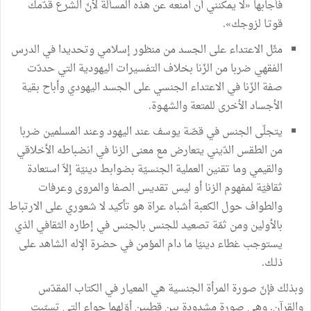
فأجابها «لا يمكنني أن أمنعه عن هذه المسألة لأنّ الشرع قدّمك
قوتـا لزوجك».
مثّل الاعتداء على الجسد من منظور إسلامي وتحديدا في الدرس
الفقهي ضربا من الزّنا بخلاف التفسيرات اليهودية التي حددّت
صفة الزّنا في الاعتداء الجنسي على الجسد اليهودي وأباح بقية
الأجساد الأخرى للمتعة والشهـوة.
يتجلّى الجنس في قصّة يوسف عند اليهود وعند المسلمين ضربا
من الطقس الدّيني يتعارض مع معنى الزنا في انضباطه الأخلاقي
والقيمي وما تقنين العملية الجنسيّة بضوابط دينيّة إلاّ استعادة
ثقافيّة لمفهوم الزنا أو ليس تقديس الصفا والمروى وعرفات
والطواف حول الكعبة أشباه عراة هو تأكيد لا شعوري على الارتباط
بالأولين ومن ثمّة تصعيد للجنس بالجنس في إطاره الثقافي الذي
يستوجب غطاء دينيّا ما دام المؤمن في حضرة الإله الشاهد على
ذلـك.
وبذلك فإنّ صورة المرأة الجنسية هي المعيار في الكتاب المقدّس
والقرآن. وهي صورة مشدودة بين قطبين أوّلهما حواء التي تسبّبت