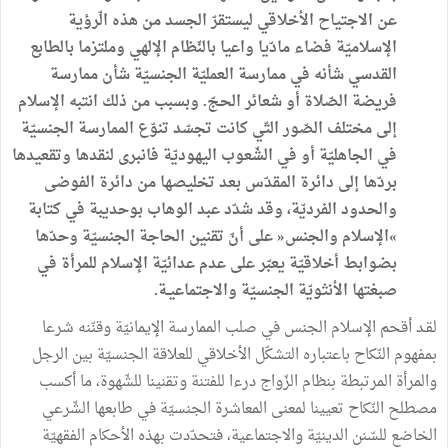
عن الاجتياح الأخلاقي ليستقرّ الجسد من هذه الّرؤية
الإسلاميّة فضاء مادّيا واعيا بالنّظام الإلهي وملتزما بالطابع
القدسي شأنه في ممارسة العمليّة الجنسيّة شأن ممارسة
فريضة الصّلاة أو شعائر الحجّ. وبسبب من ذلك انتبه الإسلام
إلى مختلف الصّور التّي كانت تجسّد تنوّع الممارسة الجنسيّة
في الجاهليّة أو في الشّعوب اليهوديّة فانبرى لنقدها وتقعيدها
بردّها إلى دائرة المقدّس بعد تخليصها من دائرة الفوضى
والحدود الفرديّة، وقد شدّد عبد الوهاب بوحديبة في كتابة
»الإسلام والجنس« على أنّ تقنين الحاجة الجنسيّة وحدّها
بضوابط أخلاقيّة يعبّر على عدم عدائيّة الإسلام للمرأة في
صبغتها الأنثويّة الجنسيّة والاجتماعيـة.
لقـد أقحم الإسلام الجنس في صلب الممارسة الإيمانيّة وقنّنه شرعا
بمفهوم النّكاح باعتباره التشكّل الأخلاقي للعلاقة الجنسيّة بين الرجل
والمرأة المرتبطة بنظام الزّواج درءا للفتنة وتقنينا للشّهوة، ما أكسب
مصطلح النّكاح تعيينا لمعنى المعاشرة الجنسيّة في طابعها الشّرعي
الخاضع للسّنن الدينيّة والاجتماعية، فتحدّدت بهذه الأحكام الفقهيّة