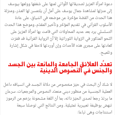
دعوة امرأة العزيز لصديقاتها اللّواتي لمنها على شغفها وولعها بيوسف
إلى منزلها لمشاهدة جمال يوسف على أمل أن يلتمسن لها العـذر، ومنزلة
هذا الحدث من القصّة مؤخّرة عن موضعه في السّياق، على عادة
الأسلوب القرآني في تقديم المؤخّر وتأخير المقدّم، وموضع هذا الحدث
التسلسلي يرد بعد عديد المحاولات التي قامت بها امرأة العزيز على
النّحو المذكور في الرّواية التّوراتيّة إلاّ أنّ الرواية القرآنية قد قفزت
كعادتها على مجرى هذه الأحداث وإن أوردتها لاحقا في شكل إشارة
وتلميـح.
تعدّد العلائق الجامعة والمانعة بين الجسد
والجنس في النصوص الدينية
لا شـكّ أنّ البحث في حيّز مخصوص من دلالة الجسد في انسياقه داخل
العملية الجنسية من منظور ديني متعدّد النصوص والمرجعيات، سرعان
ما يرتدّ رجعا لصدى الحيّز ذاته، بما أنّ اللغة مشحونة بزخم من الرموز
تنهض بوظيفة تعبيرية تمثيليّة. ومن النتائج التي توصلنا سبعة
استنتاجات وهي تباعا: