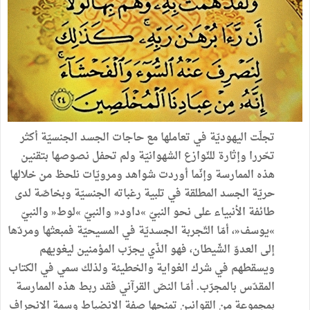
تجلّت اليهوديّة في تعاملها مع حاجات الجسد الجنسيّة أكثر
تحّررا وإثارة للنّوازع الشهوانيّة ولم تحفل نصوصها بتقنين
هذه الممارسة وإنّما أوردت شواهد ومرويّات نلحظ من خلالها
حريّة الجسد المطلقة في تلبية رغباته الجنسيّة وبخاصّة لدى
طائفة الأنبياء على نحو النبيّ »داود« والنبيّ »لوط« والنبيّ
»يوسف«، أمّا التّجربة الجسديّة في المسيحيّة فمبعثها ومردّها
إلى العدوّ الشّيطان، فهو الذّي يجرّب المؤمنين ليغويهم
ويسقطهم في شرك الغواية والخطيئة ولذلك سمي في الكتاب
المقدّس بالمجرّب. أمّـا النصّ القرآني فقد ربط هذه الممارسة
بمجموعة من القوانين تمنحها صفة الانضباط وسمة الانحراف