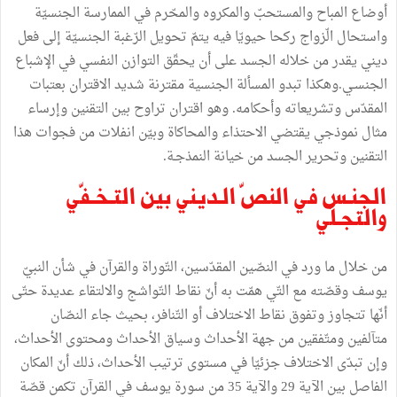
أوضاع المباح والمستحبّ والمكروه والمحّرم في الممارسة الجنسيّة
واستحال الّزواج ركحا حيويّا فيه يتمّ تحويل الرّغبة الجنسيّة إلى فعل
ديني يقدر من خلاله الجسد على أن يحقّق التوازن النفسي في الإشباع
الجنسـي.وهكذا تبدو المسألة الجنسية مقترنة شديد الاقتران بعتبات
المقدّس وتشريعاته وأحكامه. وهو اقتران تراوح بين التقنين وإرساء
مثال نموذجي يقتضي الاحتذاء والمحاكاة وبيّن انفلات من فجوات هذا
التقنين وتحرير الجسد من خيانة النمذجـة.
الجنـس في النصّ الـديني بين التـخـفّي
والتجـلّي
من خلال ما ورد في النصّين المقدّسين، التّوراة والقرآن في شأن النبيّ
يوسف وقصّته مع التّي همّت به أنّ نقاط التّواشج والالتقاء عديدة حتّى
أنّها تتجاوز وتفوق نقاط الاختلاف أو التّنافر، بحيث جاء النصّان
متآلفين ومتّفقين من جهة الأحداث وسياق الأحداث ومحتوى الأحداث،
وإن تبدّى الاختلاف جزئيّا في مستوى ترتيب الأحداث، ذلك أنّ المكان
الفاصل بين الآية 29 والآية 35 من سورة يوسف في القرآن تكمن قصّة