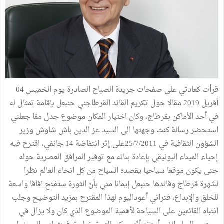
قرأت كعادتي على صفحات جريدة الصباح الصادرة يوم الخميس 04
أفريل 2019 مقالا حول تكريم القائد القرطاجني حنبعل بإقامة تمثال له
في أحد الأماكن بقرطاج، وكان اختيار المكان موضوع جدل ممّا جعلني
استحضر رسالة كنت وجهتها الى السيد عز الدين باش شاوش وزير
الشؤون الثقافية في 25/7/2011على إثر انتفاضة 14 جانفي، اقترح فيه
إحياء الميناء البونيقي بإعادة بنائه مع توفير المرافق العصرية حوله
حتى يكون موقعا سياحيا يقصده السياح من كل انحاء العالم نظرا
لشهرة قرطاج وقائدها حنبعل إيمانا مني بأنّ الثورة ستفتح آفاقا واسعة
للخلق والإبداع، فتراني أعوداليوم لهذا المقترح بمزيد التوضيح وجلب
انتباه القائمين على السياحة لأهمية الموضوع الذي كان ولا يزال في