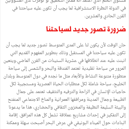
مستوى الحلم الذي أعتقد أنّه ممكن التحقيق لو توفرت لدى المسؤولين
في الدولة النظرة الاستشرافية لما يجب أن تكون عليه سياحتنا في
القرن الحادي والعشرين.
ضرورة تصور جديد لسياحتنا
حان الوقت لأن يكون لنا على المدى المتوسط تصور جديد لما يجب أن
تكون عليه سياحتنا في المستقبل وذلك بتطوير المفهوم القديم التي
انبنت عليه عند انطلاقها في عشرية الستينات من القرن الماضي.ويتعين
المرور من سياحة تقليدية تعتمد الفندقة والبحر والشمس إلى سياحة
متطورة متنوعة النشاط والأبعاد مثل ما نجده في دول المتوسط وبلدان
الخليج، سياحة شاملة لكل متطلبات الحياة العصرية ومستجيبة لكل
حاجيات الإنسان في الراحة والترفيه والتثقيف تعتمد على جمال
الطبيعة وجمال المدينة ومرافقها العمرانية والمناخ الاجتماعي المنفتح
والبيئة السليمة النظيفة والمخزون الثقافي والحضاري، هذا ما يدعونا
إلى التفكير في إحداث مشاريع عملاقة تشمل كل هذه المرافق. إقامة
البناءات حول الميناء البونيقي في عرض البحر أصبحت سهلة وممكنة