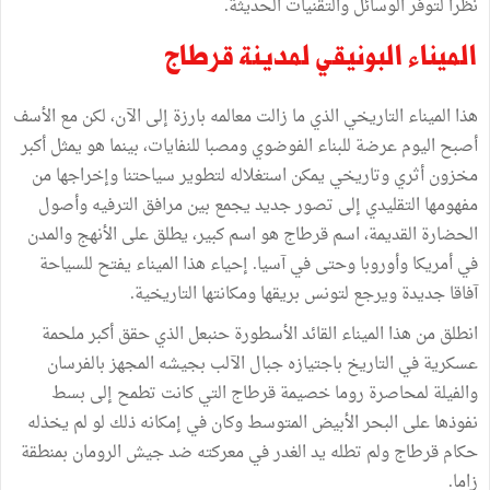
نظرا لتوفر الوسائل والتقنيات الحديثة.
الميناء البونيقي لمدينة قرطاج
هذا الميناء التاريخي الذي ما زالت معالمه بارزة إلى الآن، لكن مع الأسف
أصبح اليوم عرضة للبناء الفوضوي ومصبا للنفايات، بينما هو يمثل أكبر
مخزون أثري وتاريخي يمكن استغلاله لتطوير سياحتنا وإخراجها من
مفهومها التقليدي إلى تصور جديد يجمع بين مرافق الترفيه وأصول
الحضارة القديمة، اسم قرطاج هو اسم كبير، يطلق على الأنهج والمدن
في أمريكا وأوروبا وحتى في آسيا. إحياء هذا الميناء يفتح للسياحة
آفاقا جديدة ويرجع لتونس بريقها ومكانتها التاريخية.
انطلق من هذا الميناء القائد الأسطورة حنبعل الذي حقق أكبر ملحمة
عسكرية في التاريخ باجتيازه جبال الآلب بجيشه المجهز بالفرسان
والفيلة لمحاصرة روما خصيمة قرطاج التي كانت تطمح إلى بسط
نفوذها على البحر الأبيض المتوسط وكان في إمكانه ذلك لو لم يخذله
حكام قرطاج ولم تطله يد الغدر في معركته ضد جيش الرومان بمنطقة
زاما.