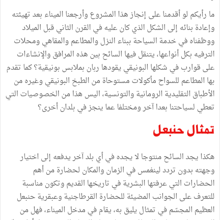
ما رأيكم لو أقدمنا على إنجاز هذا المشروع وأرجعنا الميناء بعد تهيئته
وإعادة بنائه إلى الشكل الذي كان عليه في القرن الثاني قبل الميلاد
ووظفناه في خدمة السياحة ببناء النزل والمطاعم والمقاهي ومحلات
الترفيه بكل أنواعها، يتنقل فيها السائح بين هذه المرافق والإنشاءات
على قوارب في شكلها البونيقي يقودها ربان بملابس بونيقية؟ كما تقدم
بها المطاعم للسواح مأكولات مستوحاة من الطبخ البونيقي وغيره من
الأطباق التقليدية الرومانية والتونسية، اليس هذا من الخصوصيات التي
تعطي لسياحتنا بعدا آخر ومختلفا عما ينجز في بلدان أخرى؟
تمثال حنبعل
هكذا يجد السائح منتوجا لا يجده في أي بلد آخر يدفعه إلى اختيار
وجهته بدون تردد لينغمس في الزمان والمكان لحضارة من أهم
الحضارات التي عرفتها البشرية في تاريخها القديم وتكون مناسبة
للتعرف على الجوانب المضيئة للحضارة القرطاجنية وعبقرية حنبعل
العظيم المجسّم في تمثال يليق به، يقام في مدخل الميناء، فهل من