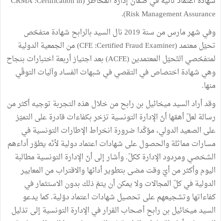
شهادة اعتماد ثانية في ضمان إدارة المخاطر (CRMA :Certification in
Risk Management Assurance).
وفي شهر مارس من سنة 2019 نال السيد بالرابح شهادة متفحّص
تحيّل معتمد (CFE :Certified Fraud Examiner) من الجمعية الدولية
لمتفحّصي التّحيّل المعتمدين (ACFE) بعد اجتياز أربعة اختبارات بنجاح
وهي شهادة اختصاص في التقصي في شبهات الفساد وآليات التوقّي
منها.
وقد أراد السيد ميخائيل بن رابح من خلال هذه التجربة توجيه أكثر من
رسالة لعلّ أهمّها أنّ الإدارة التونسية تزخر بكفاءات قادرة على التميّز
على الصعيد الدولي، مؤكّدا ضرورة انخراط الإطارات التونسية في
مسارات مماثلة والحصول على شهادات اعتماد دولية لأنّه يطوّر أداءهم
الشخصي ومردود الإدارة ككلّ. وأشار إلى أنّ الإدارة التونسية مطالبة
اليوم وأكثر من أيّ وقت مضى بتطوير أدائها والاقتراب من المعايير
الدولية في كلّ المجالات ولا يمكن أن يتمّ ذلك بدون الاستثمار في
كفاءاتها وتشجيعهم على تحصيل شهادات اعتماد دوّلية. كما يدعو
السيد ميخائيل بن رابح أصحاب القرار في الإدارة التونسية إلى تذليل