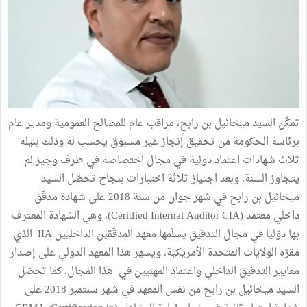
تمكّن السيد ميخائيل بن رابح، مراقب عام للمصالح العمومية ومدير عام
برئاسة الحكومة من تحقيق إنجاز غير مسبوق يحسب له وذلك بنيله
ثلاث شهادات اعتماد دولية في مجال اختصاصه في ظرف وجيز لم
يتجاوز السنة. وبعد اجتياز ثلاثة اختبارات بنجاح تحصّل السيد
ميخائيل بن رابح في شهر جوان من سنة 2018 على شهادة مدقّق
داخلي معتمد (Ceritfied Internal Auditor CIA)، وهي الشهادة المعترف
بها دوّليا في مجال التدقيق يسلّمها معهد المدقّقين الداخليين IIA الذي
مقرّه الولايات المتحدة الأمريكية. ويسهر هذا المعهد الدولي على إصدار
معايير التدقيق الداخلي واعتماد المهنيين في هذا المجال. كما تحصّل
السيد ميخائيل بن رابح من نفس المعهد في شهر سبتمبر 2018 على