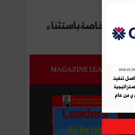
يارات الخاصةباستثناء
MAGAZINE LEADERS
ة QNB تواصل تنفيذ
استراتيجية
 ي من عام