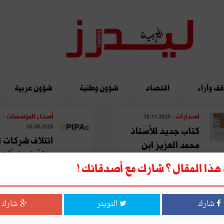
ف وآراء
اقتصاد
شؤون وطنية
شؤون عربية
اصدارات
أصداء المؤسسات
-
- 18.11.2025
06.08.2026
كتاب جديد للأستاذ
ائتلاف شركات أ
محمد العزيز ابن
يطوّر نموذجًا تحو
عاشور: "المدينة في ...
ذا المقال ؟ شارك مع أصدقائك !
لتصنيع ...
شارك
التويتر
شارك