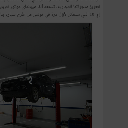
لتعزيز منجزاتها التجارية، تستعد ألفا هيونداي موتور لترو
إي 10 التي ستمكن لأوّل مرة في تونس من طرح سيارة بناقل سرعة آلي ضمن السيارات الشعبية.