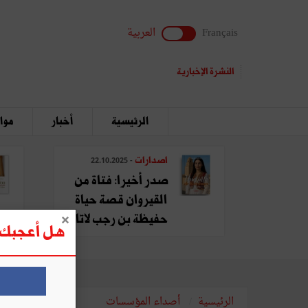
Français
العربية
النشرة الإخبارية
الرئيسية
أخبار
مواق
اصدارات
- 22.10.2025
صدر أخيرا: فتاة من
القيروان قصة حياة
حفيظة بن رجب لاتا
هل أعجبك ه
الرئيسية
أصداء المؤسسات