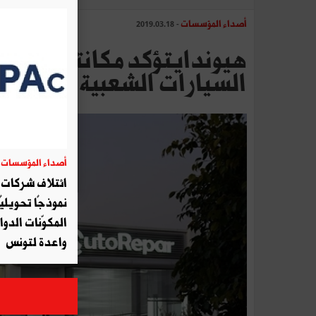
أصداء المؤسسات
- 2019.03.18
هيوندايتؤكد مكانتها في صد
السيارات الشعبية
أصداء المؤسسات
06
ائتلاف شركات أ
نموذجًا تحويليً
المكوّنات الدوا
واعدة لتونس