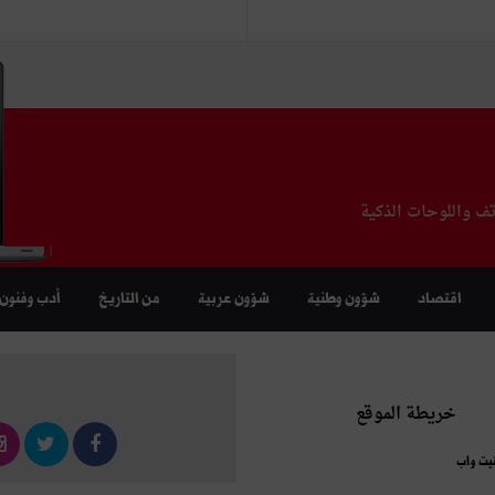
تف واللوحات الذكية
اقتصاد
شؤون وطنية
شؤون عربية
من التاريخ
أدب وفنون
خريطة الموقع
نيت واب