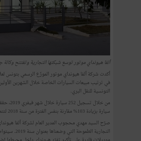
ألفا هيونداي موتور توسع شبكتها التجارية وتفتتح وكالة جد
أكدت شركة ألفا هيونداي موتور الموزّع الرسمي بتونس لعلام
التونسية للنقل البري.
سيارة بزيادة 103% مقارنة بنفس الفترة من سنة 2018 لتتمكّن من حصة 11،43 % من سوق السيارات الخاصة.
صرّح السيد مهدي محجوب المدير العام لشركة ألفا هيونداي
التجارية الطم
موديلات قادرة على تأكيد تفرّد هيونداي داخل محيطها إضا