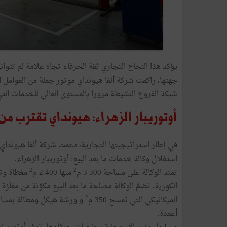
يؤكد هذا النجاح التجاري ثقة الحرفاء تجاه علامة لم تتوا
جهتها، راكمت شركة ألفا هيونداي موتور جملة من العوامل ا
شبكة الفروع النشيطة مرورا بالمستوى العالي للخدمات ال
أوتوريبار الزهراء: هيونداي تقترب م
في إطار استراتيجيتها التجارية، دعمت شركة ألفا هيونداي
استغلال وكالة خدمات ما بعد البيع: أوتوريبار الزهراء.
2
2
تمتد الوكالة على مساحة 300 3 م
منها 400 2 م
مغطاة وتو
الكورية. تضمّ الوكالة مصلحة ما بعد البيع مكوّنة من مغازة لب
2
الميكانيكي التي تمسح 350 م
و ورشة هيكل ومطالة بمساحة 200
أعمدة.