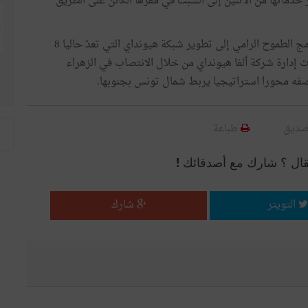
خدماتها من الاثنين إلى السبت في مقرها الكائن على الطريق
يندرج انطلاق العمل في وكالة هيونداي الزهراء ضمن البرنامج الطموح الرامي إلى تطوير شبكة هيونداي التي تعدّ حاليا 8
 العمل على بلوغ 12 وكالة بنهاية سنة 2019. أرادت إدارة شركة ألفا هيونداي من خلال الانتصاب في الزهراء
صديق
طباعة
قال ؟ شارك مع أصدقائك !
التويتر
شارك