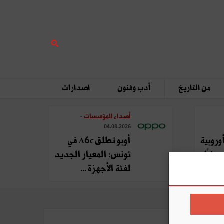
من التاريخ
أدب وفنون
اصدارات
أصداء المؤسسات
-
04.08.2026
وروبية
أوبو تطلق A6c في
يليًا
تونس: المعيار الجديد
لفئة الأجهزة ...