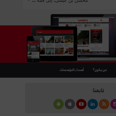
محسن بن عيسى: إلى قمّة ...
من يكون؟
أصداء المؤسسات
تابعنا