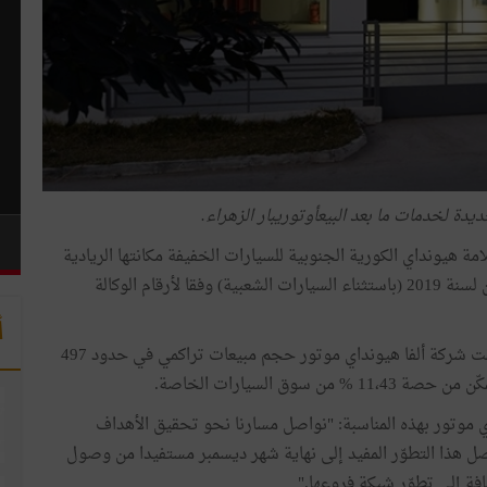
يدة لخدمات ما بعد البيعأوتوريبار الزهراء.
ة هيونداي الكورية الجنوبية للسيارات الخفيفة مكانتها الريادية
في ترتيب مبيعات السيارات الخاصة خلال الشهرين الأولين لسنة 2019 (باستثناء السيارات الشعبية) وفقا لأرقام الوكالة
أ
من خلال تسجيل 252 سيارة خلال شهر فيفري 2019، حققت شركة ألفا هيونداي موتور حجم مبيعات تراكمي في حدود 497
 موتور بهذه المناسبة: "نواصل مسارنا نحو تحقيق الأهداف
وحة التي وضعناها بعنوان سنة 2019. سيتواصل هذا التطوّر المفيد إلى نهاية شهر ديسمبر مستفيدا من وصول
فة إلى تطوّر شبكة فروعها."