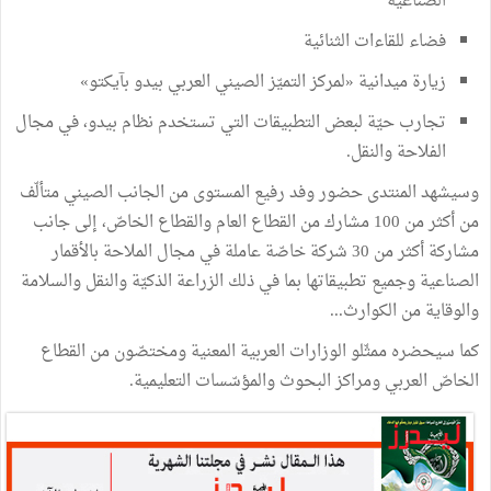
الصناعيّة
فضاء للقاءات الثنائية
زيارة ميدانية «لمركز التميّز الصيني العربي بيدو بآيكتو»
تجارب حيّة لبعض التطبيقات التي تستخدم نظام بيدو، في مجال
الفلاحة والنقل.
وسيشهد المنتدى حضور وفد رفيع المستوى من الجانب الصيني متألّف
من أكثر من 100 مشارك من القطاع العام والقطاع الخاصّ، إلى جانب
مشاركة أكثر من 30 شركة خاصّة عاملة في مجال الملاحة بالأقمار
الصناعية وجميع تطبيقاتها بما في ذلك الزراعة الذكيّة والنقل والسلامة
والوقاية من الكوارث...
كما سيحضره ممثّلو الوزارات العربية المعنية ومختصّون من القطاع
الخاصّ العربي ومراكز البحوث والمؤسّسات التعليمية.