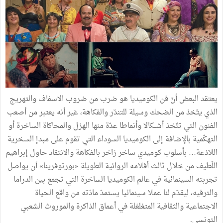
يعتقد البعض أنّ فن الكوميديا هو ضرب من ضروب الاسفاف والتهريج
الذي يتّخذ من الضحك وسيلة للتندّر والفكاهة، غير أنه يعتبر من أصعب
الفنون التي تتّخذ أشــكالا وأنماطا عدّة منها الهزل والمحاكاة الساخرة أو
التهكّمية بالإضافة إلى الكوميديا السوداء التي تقوم على مبدإ السخرية
اللاذعة… بأسلوب كوميدي ساخر زاخر بالفكاهة والانتقاد حاول إبراهيم
اللّطيف من خلال ثالث أفلامه الروائية الطويلة «بورتوفرينا» أن يواصل
تجربته السينمائية في عالم الكوميديا الساخرة التي تجمع بين الدراما
والترفيه، ليقدّم لنا عملا سينمائيا يستمدّ مادّته من واقع الحياة
الاجتماعية والثقافية المتغلغلة في أعماق الذاكرة والموروث الشعبي
التونسي.