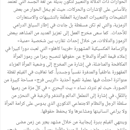
الحوارات ذات الدلالة والتعبير لتكون بديلة عن لغة الجسد التي تعتمد
بالأساس على الإشارات والحركات، حيث لم يخل الحوار من بعض
التلميحات والتعبيرات المجازية المغلّفة بالتشبيهات والاستعارات
الرمزية، والتي لم تكن مسقطة بل جاءت في إطار السياق الدرامي
للأحداث. كما سعى مخرج العمل إلى تعزيز العديد من المشاهد ببعض
الرموز والدلالات، من خلال إحداث تقارب بين شخصية «منية»
والرّسامة المكسيكية المشهورة «فريدا كاهلو» التي لعبت دورا كبيرا في
إعلاء قيمة المرأة والدفاع عن حقوقها لتصبح رمزا من رموز المرأة
المكافحة والمناضلة، في إشارة من المخرج إلى وضعية المرأة العزباء
المقهورة عاطفياً والمدمّرة نفسياً وجسدياًّ. كما تعاقبت في الفيلم لقطة
متواترة احتلّت فيها عملية تلميع أحذية «الريس فرج» مساحة كبيرة من
الصورة، حيث لم تتردّد نساء « بيت البحري « في كلّ مرّة من رميها
بِالتَّفْلِ، في إشارة إلى التململ الدائم والتذمّر والرغبة في التحرّر من
سلطة الرجل والنظام الاجتماعي الذكوري الذي يدوس على كرامة المرأة
ولا يراعي انسانيتها ومشاعرها ولا يحفظ حقوقها.
وينتهي الفيلم بنبرة إيجابية من خلال مشهد يعبّر عن زمن مضى