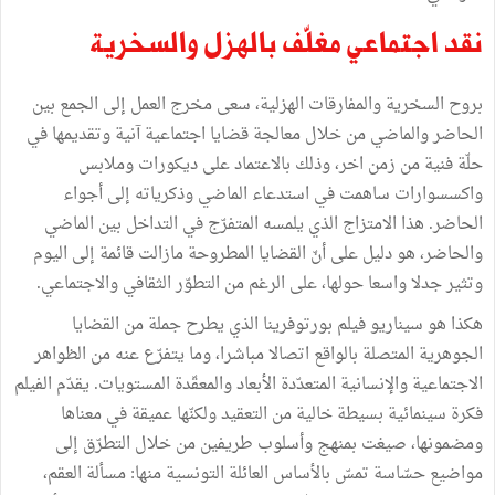
نقد اجتماعي مغلّف بالهزل والسخرية
بروح السخرية والمفارقات الهزلية، سعى مخرج العمل إلى الجمع بين
الحاضر والماضي من خلال معالجة قضايا اجتماعية آنية وتقديمها في
حلّة فنية من زمن اخر، وذلك بالاعتماد على ديكورات وملابس
واكسسوارات ساهمت في استدعاء الماضي وذكرياته إلى أجواء
الحاضر. هذا الامتزاج الذي يلمسه المتفرّج في التداخل بين الماضي
والحاضر، هو دليل على أنّ القضايا المطروحة مازالت قائمة إلى اليوم
وتثير جدلا واسعا حولها، على الرغم من التطوّر الثقافي والاجتماعي.
هكذا هو سيناريو فيلم بورتوفرينا الذي يطرح جملة من القضايا
الجوهرية المتصلة بالواقع اتصالا مباشرا، وما يتفرّع عنه من الظواهر
الاجتماعية والإنسانية المتعدّدة الأبعاد والمعقّدة المستويات. يقدّم الفيلم
فكرة سينمائية بسيطة خالية من التعقيد ولكنّها عميقة في معناها
ومضمونها، صيغت بمنهج وأسلوب طريفين من خلال التطرّق إلى
مواضيع حسّاسة تمسّ بالأساس العائلة التونسية منها: مسألة العقم،