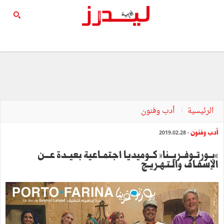
الرئيسية
أدب وفنون
أدب وفنون
- 2019.02.28
«بــورتــوفــريــنا» كــوميديا اجتمــاعية بعيــدة عـــن
الإسفـاف والـتـهـريـج