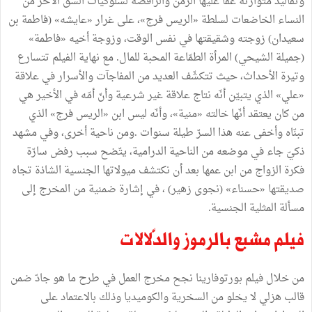
وتقاليد متوارثة عفا عليها الزمن والرافضة لسلوكيات الشقّ الآخر من
النساء الخاضعات لسلطة «الريس فرج»، على غرار «عايشه» (فاطمة بن
سعيدان) زوجته وشقيقتها في نفس الوقت، وزوجة أخيه «فاطمة»
(جميلة الشيحي) المرأة الطمّاعة المحبة للمال. مع نهاية الفيلم تتسارع
وتيرة الأحداث، حيث تتكشّف العديد من المفاجآت والأسرار في علاقة
«علي» الذي يتبيّن أنّه نتاج علاقة غير شرعية وأنّ أمّه في الأخير هي
من كان يعتقد أنّها خالته «منية»، وأنّه ليس ابن «الريس فرج» الذي
تبنّاه وأخفى عنه هذا السرّ طيلة سنوات .ومن ناحية أخرى، وفي مشهد
ذكيّ جاء في موضعه من الناحية الدرامية، يتّضح سبب رفض سارّة
فكرة الزواج من ابن عمها بعد أن نكتشف ميولاتها الجنسية الشاذة تجاه
صديقتها «حسناء» (نجوى زهير) ، في إشارة ضمنية من المخرج إلى
مسألة المثلية الجنسية.
فيلم مشبع بالرموز والدّلالات
من خلال فيلم بورتوفارينا نجح مخرج العمل في طرح ما هو جادّ ضمن
قالب هزلي لا يخلو من السخرية والكوميديا وذلك بالاعتماد على