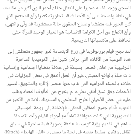
وانقضى وزمن حاضر حامل للحرية والأمل بعد أن غادر «الريس فرج»
السجن ووجد نفسه مجبرا على انتعال حذاء أحمر اللون أكبر من مقاسه،
في دلالة واضحة على أنّ الأحداث قد تجاوزته كثيرا وأنّ المجتمع الذي
كان الجور فيه متفشّيا وضياع الحقوق حالة مستشرية قد ولّى وانتهى،
وأنّ الكفاح من أجل الكرامة الانسانية هو الخيار الوحيد للمرأة حتّى
تحافظ على مكتسباتها التاريخية.
لقد نجح فيلم بورتوفرينا في زرع الابتسامة لدى جمهور متعطّش إلى
هذه النوعية من الأفلام التي تراهن كثيرا على الكوميديا الساخرة
الترفيهية من خلال قصص بسيطة في علاقة بقضايا اجتماعية وإنسانية
ذات صلة بالواقع المعيش، غير أنّ العمل أخفق في بعض الجزئيات في
علاقة بالحبكة الدرامية التي غاب عنها عنصر الإثارة والتشويق، لتسير
الأحداث وفق نسق أفقي بطيء لم يخرج عن المألوف المعتاد وغلب
عليه في بعض الأحيان الطرح السطحي والمستهلك. لابدّ في الأخير من
التنويه بأداء جميع الممثّلين المتقن، بالإضافة إلى روعة الموسيقى
التصويرية التي كانت متوافقة تماماً مع أجواء الفيلم وأحداثه، ممّا
ساهم في تقديم رؤية كوميدية هادفة بصورة فنية ساخرة في سياق
ثقافي وفكري سقــط بعضه في لجـة ما يسمّى بـ «الفن الهابط» (Kitsch)