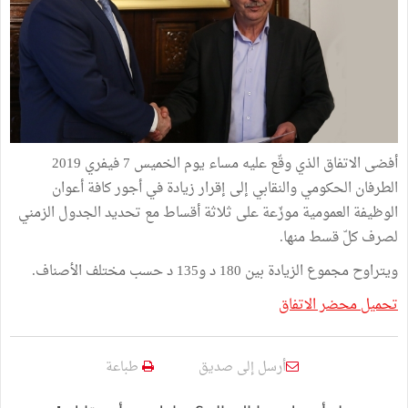
أفضى الاتفاق الذي وقّع عليه مساء يوم الخميس 7 فيفري 2019
الطرفان الحكومي والنقابي إلى إقرار زيادة في أجور كافة أعوان
الوظيفة العمومية موزّعة على ثلاثة أقساط مع تحديد الجدول الزمني
لصرف كلّ قسط منها.
ويتراوح مجموع الزيادة بين 180 د و135 د حسب مختلف الأصناف.
تحميل محضر الاتفاق
أرسل إلى صديق
طباعة