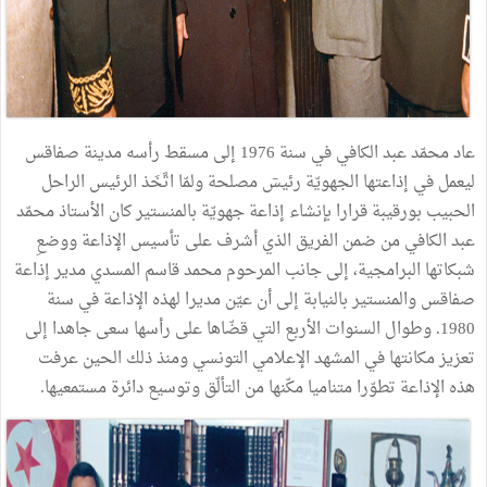
عاد محمّد عبد الكافي في سنة 1976 إلى مسقط رأسه مدينة صفاقس
ليعمل في إذاعتها الجهويّة رئيسٓ مصلحة ولمّا اتَّخَذ الرئيس الراحل
الحبيب بورقيبة قرارا بإنشاء إذاعة جهويّة بالمنستير كان الأستاذ محمّد
عبد الكافي من ضمن الفريق الذي أشرف على تأسيس الإذاعة ووضعِ
شبكاتها البرامجية، إلى جانب المرحوم محمد قاسم المسدي مدير إذاعة
صفاقس والمنستير بالنيابة إلى أن عيّن مديرا لهذه الإذاعة في سنة
1980. وطوال السنوات الأربع التي قضّاها على رأسها سعى جاهدا إلى
تعزيز مكانتها في المشهد الإعلامي التونسي ومنذ ذلك الحين عرفت
هذه الإذاعة تطوّرا متناميا مكّنها من التألّق وتوسيع دائرة مستمعيها.