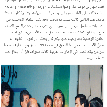
أمكن إنجاز أعمال لاقت نجاحا جماهيريا كبيرا ولا تزال التلفزة الوطنية
تعيد بثّها إلى يومنا هذا ومنها مسلسلات «وردة» و»العاصفة» و»غادة»
و«الخطاب على الباب» (جزآن). وعلاوة على مهامّه الإدارية كان الأستاذ
محمّد عبد الكافي كاتب سيناريو مُجيدا وقد بثّت التلفزة التونسية في
الثمانيات مسلسل «يحي بن عمر» الذي كتب نصّه بالاشتراك مع الأستاذ
فرج شوشان. كما كتب سيناريو مسلسل «باب الأقواس» الذي اقتنته
التلفزة الوطنية بعد رحيله عنها وكم كان يتمنّى أن تتولّى إنتاجه. لم
تفرقّ الأيام بيننا حتّى لما التحق في سنة 1999 بتلفزيون الشارقة مديرا
للبرامج وقد قضّى في الإمارات العربية ثلاث سنوات قبل أن يحال على
شرف المهنة.