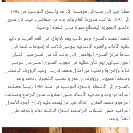
عملنا جنبا إلى جنب في مؤسسة الإذاعة والتلفزة التونسية من 1992
إلى 1997 لمّا كنت مديرها العام وقد جاء من صفاقس، حيث كان مدير
إذاعتها الجهويّة، ليضطلع بمهامّ مدير التلفزة الوطنية.
شغف الفقيد بالمسرح وهو طالب يعدّ للإجازة في اللغة العربية وآدابها
بكليّة الآداب والعلوم الإنسانيّة بتونس فكانت له إسهامات قيّمة في
نشاط مركز المسرح الجامعي، إلى جانب ثلّة من المسرحيين الشبان
الذين سيكون لهم شأن عظيم في تجويد المنتوج المسرحي التونسي
كتابةً وإخراجا وتمثيلا من أمثال محمد إدريس وعبد الرؤوف الباسطي
ومحمّد المديوني ورؤوف بن عمر والحبيب الشّعبوني. دفعه ولعه
بالمسرح إلى الالتحاق بالتلفزة التونسية في سنة 1969 رئيسا لمصلحة
الدراما بها وقد وجد فيه الأستاذ حسن العكروت مدير البرامج ومساعده
المرحوم محمد المغربي آنذاك خير من يُعتمد عليه لإدراج أجود الأعمال
الدرامية ضمن الشبكات البرامجية للتلفزة الناشئة فقام بالمهمّة على
أفضل وجه.