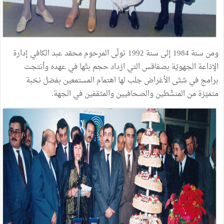
ومن سنة 1984 إلى سنة 1992 تولّى المرحوم محمّد عبد الكافي إدارة
الإذاعة الجهويّة بصفاقس التي ازداد حجم بثّها في عهده وأنتجت
برامج في شتّى الأغراض جلب لها اهتمام المستمعين بفضل نخبة
متميّزة من المنشّطين والصحافيين والمثقفين في الجهة.