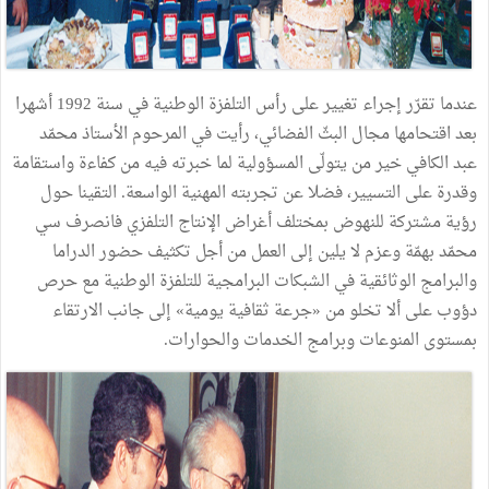
عندما تقرّر إجراء تغيير على رأس التلفزة الوطنية في سنة 1992 أشهرا
بعد اقتحامها مجال البثّ الفضائي، رأيت في المرحوم الأستاذ محمّد
عبد الكافي خير من يتولّى المسؤولية لما خبرته فيه من كفاءة واستقامة
وقدرة على التسيير، فضلا عن تجربته المهنية الواسعة. التقينا حول
رؤية مشتركة للنهوض بمختلف أغراض الإنتاج التلفزي فانصرف سي
محمّد بهمّة وعزم لا يلين إلى العمل من أجل تكثيف حضور الدراما
والبرامج الوثائقية في الشبكات البرامجية للتلفزة الوطنية مع حرص
دؤوب على ألا تخلو من «جرعة ثقافية يومية» إلى جانب الارتقاء
بمستوى المنوعات وبرامج الخدمات والحوارات.