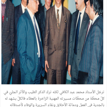
ترجّل الأستاذ محمد عبد الكافي لكنّه ترك الذكر الطيب والأثر الجليّ في
كلّ محطّة من محطّات مسيرته المهنية الزاخرة بالعطاء فالكلّ يشهد له
بالجدية في العمل ودماثة الأخلاق ونقاء السريرة والوفاء لأصدقائه