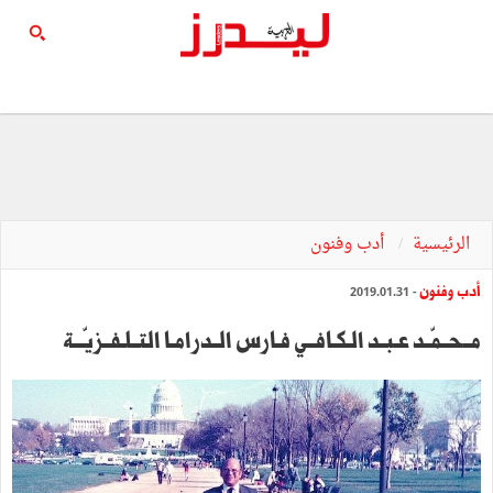
الرئيسية
أدب وفنون
أدب وفنون
- 2019.01.31
مــحــمّــد عـبــد الـكـافــي فـارس الــدرامـا التــلـفــزيّـــة