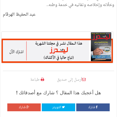
وخلّانه وإخلاصه وتفانيه في خدمة وطنه..
عبد الحفيظ الهرقام
أرسل إلى صديق
طباعة
هل أعجبك هذا المقال ؟ شارك مع أصدقائك !
شارك
التويتر
شارك